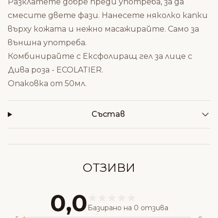
Разклатете добре преди употреба, за да
смесите двете фази. Нанесете няколко капки
върху кожата и нежно масажирайте. Само за
външна употреба.
Комбинирайте с Е
ксфолиращ гел за лице с
Дива роза - ECOLATIER
.
Опаковка от 50мл.
Състав
ОТЗИВИ
0,0
Базирано на 0 отзива