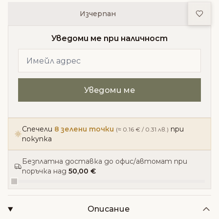
Доба
Изчерпан
Уведоми ме при наличност
Спечели
8 зелени точки
при
(≈ 0.16 € / 0.31 лв.)
покупка
Безплатна доставка до офис/автомат при
поръчка над
50,00 €
Описание