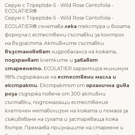
Серум с Tripeptide-5 - Wild Rose Centofolia -
ECOLATIER®
Серум с Tripeptide-5 - Wild Rose Centofolia -
ECOLATIER® съчетава
лека
текстура и богата
формула с естествени съставки за контрол
на възрастта. Активните съставки
възстановяват
хидробаланса на кожата,
подхранват
клетките и
забавят
стареенето.
ECOLATIER гарантира минимум
98% съдържание на
естествени масла и
екстракти.
Екстрактът от
органична дива
роза
съдържа повече от 300 активни
съставки, подпомагащи естествения
клетъчен метаболизъм на кожата и помага за
съживяване на сухата и застаряваща кожа
вътре. Премахва признаците на стареене и