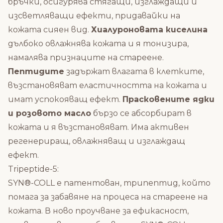
бръчки, осигурява стягащи, изглаждащи и
изсветляващи ефекти, придавайки на
кожата сияен вид.
Хиалуроновата киселина
дълбоко овлажнява кожата и я тонизира,
намалява признаците на стареене.
Пептидите
задържат влагата в клетките,
възстановяват еластичността на кожата и
имат успокояващ ефект.
Прасковените ядки
и розовoтo маслo
бързо се абсорбират в
кожата и я възстановяват. Има активен
регенериращ, овлажняващ и изглаждащ
ефект.
Tripeptide-5:
SYN®-COLL е патентован, трипептид, който
помага за забавяне на процеса на стареене на
кожата.
В ново проучване за ефикасност,