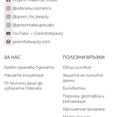
Organic Make-Up Studio
@odonata.cosmetics
@green_for_beauty
@greenmakeupstudio
YouTube — Greenforbeauty
greenforbeauty.com
ЗА НАС
ПОЛЕЗНИ ВРЪЗКИ
Какво означава Одоната
Общи условия
Нашата концепция
Защита на личните
данни
10 причини защо да
изберете Odonata
Бисквитки
Поръчка, доставка и
рекламация
Афилиатна програма