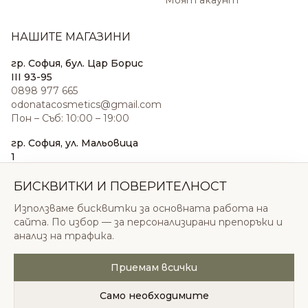
Моят акаунт
НАШИТЕ МАГАЗИНИ
гр. София, бул. Цар Борис
III 93-95
0898 977 665
odonatacosmetics@gmail.com
Пон – Съб: 10:00 – 19:00
гр. София, ул. Мальовица
1
0876 185 022
sales@odonatacosmetics.com
БИСКВИТКИ И ПОВЕРИТЕЛНОСТ
Пон – Съб: 10:00 – 19:30;
Използваме бисквитки за основната работа на
Нед: 11:00 – 18:00
сайта. По избор — за персонализирани препоръки и
анализ на трафика.
Приемам всички
© 2026 Одоната Козметикс ООД. Всички права
запазени.
Само необходимите
Политика за поверителност
Общи условия