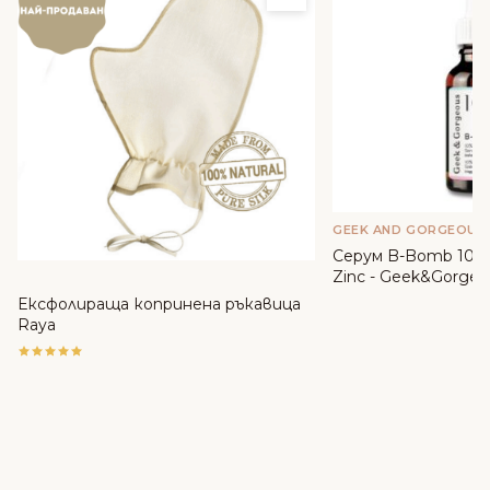
GEEK AND GORGEOUS
Серум B-Bomb 10% 
Zinc - Geek&Gorgeo
Ексфолираща копринена ръкавица
Raya