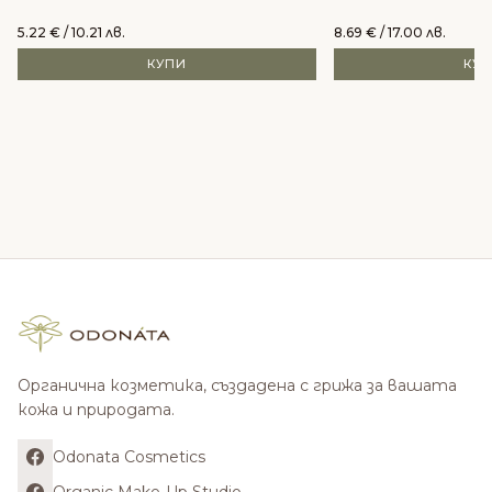
5.22
€
/ 10.21 лв.
8.69
€
/ 17.00 лв.
КУПИ
КУ
Органична козметика, създадена с грижа за вашата
кожа и природата.
Odonata Cosmetics