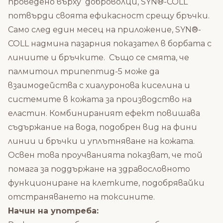
проведено върху доброволци, SYN®-COLL
потвърди своята ефикасност срещу бръчки.
Само след един месец на приложение, SYN®-
COLL надмина пазарния показател в борбата с
линиите и бръчките.
С
ъщо се смята, че
палмитоил трипептид-5 може да
взаимодейства с хиалуронова киселина и
системите в кожата за производство на
еластин.
Комбинираният ефект повишава
съдържание на вода, подобрен вид на фини
линии и бръчки и уплътняване на кожата.
Освен това проучванията показват, че той
помага за поддържане на здравословното
функциониране на клетките, подобрявайки
отстраняването на токсините.
Начин на употреба: