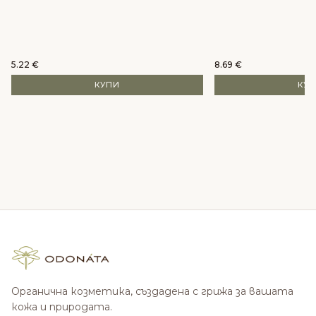
5.22
€
8.69
€
КУПИ
КУ
Органична козметика, създадена с грижа за вашата
кожа и природата.