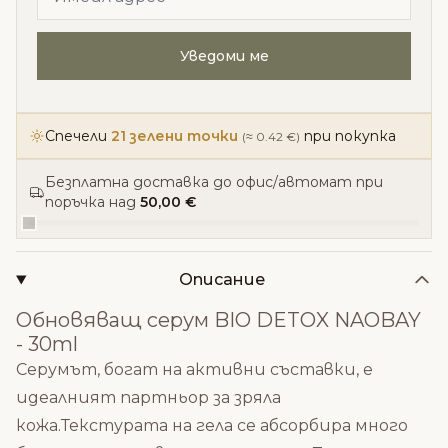
Уведоми ме
Спечели
21 зелени точки
при покупка
(≈ 0.42 €)
Безплатна доставка до офис/автомат при
поръчка над
50,00 €
Описание
Обновяващ серум BIO DETOX NAOBAY
- 30ml
Серумът, богат на активни съставки, е
идеалният партньор за зряла
кожа.Текстурата на гела се абсорбира много