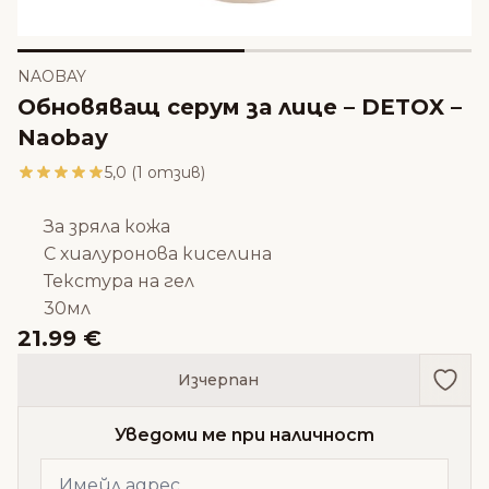
NAOBAY
Обновяващ серум за лице – DETOX –
Naobay
5,0 (1 отзив)
За зряла кожа
С хиалуронова киселина
Текстура на гел
30мл
21.99 €
Доба
Изчерпан
Уведоми ме при наличност