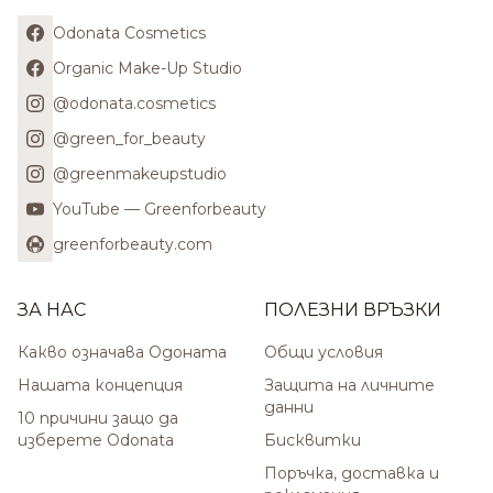
Odonata Cosmetics
Organic Make-Up Studio
@odonata.cosmetics
@green_for_beauty
@greenmakeupstudio
YouTube — Greenforbeauty
greenforbeauty.com
ЗА НАС
ПОЛЕЗНИ ВРЪЗКИ
Какво означава Одоната
Общи условия
Нашата концепция
Защита на личните
данни
10 причини защо да
изберете Odonata
Бисквитки
Поръчка, доставка и