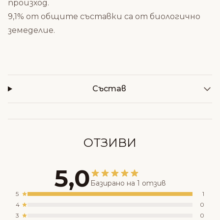
произход.
9,1% от общите съставки са от биологично
земеделие.
Състав
ОТЗИВИ
5,0
Базирано на 1 отзив
5
1
4
0
3
0