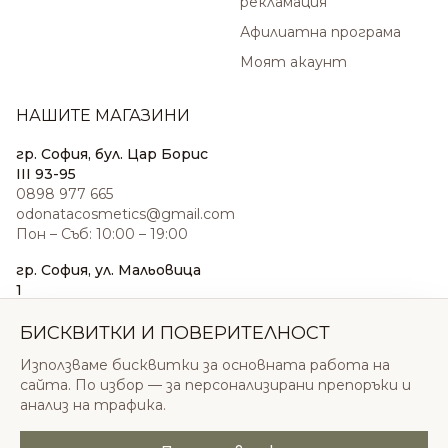
рекламация
Афилиатна програма
Моят акаунт
НАШИТЕ МАГАЗИНИ
гр. София, бул. Цар Борис
III 93-95
0898 977 665
odonatacosmetics@gmail.com
Пон – Съб: 10:00 – 19:00
гр. София, ул. Мальовица
1
0876 185 022
sales@odonatacosmetics.com
БИСКВИТКИ И ПОВЕРИТЕЛНОСТ
Пон – Съб: 10:00 – 19:30;
Използваме бисквитки за основната работа на
Нед: 11:00 – 18:00
сайта. По избор — за персонализирани препоръки и
анализ на трафика.