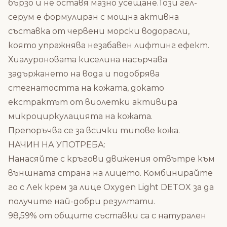
бързо и не оставя мазно усещане.
Този гел-
серум е формулиран с мощна активна
съставка от
червени морски водорасли
,
която упражнява незабавен лифтинг ефект.
Хиалуроновата киселина насърчава
задържането на вода и подобрява
стегнатостта на кожата, докато
екстрактът от виолетки активира
микроциркулацията на кожата.
Препоръчва се за всички типове кожа.
НАЧИН НА УПОТРЕБА:
Нанасяйте с кръгови движения отвътре към
външната страна на лицето.
Комбинирайте
го с
Лек крем за лице Oxygen Light DETOX
за да
получите най-добри резултати.
98,59% от общите съставки са с натурален