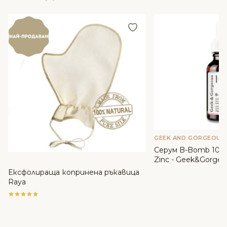
Добави в любими
GEEK AND GORGEOUS
Серум B-Bomb 10% 
Zinc - Geek&Gorgeo
Ексфолираща копринена ръкавица
Raya