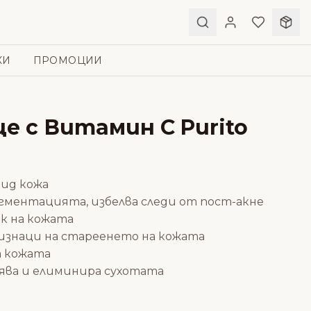
КИ
ПРОМОЦИИ
це с Витамин C Purito
вид кожа
ментацията, избелва следи от пост-акне
ък на кожата
изнаци на стареенето на кожата
а кожата
ява и елиминира сухотата