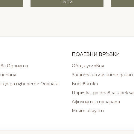
КУПИ
ПОЛЕЗНИ ВРЪЗКИ
ава Одоната
Общи условия
цепция
Защита на личните данни
защо да изберете Odonata
Бисквитки
Поръчка, доставка и рекл
Афилиатна програма
Моят акаунт