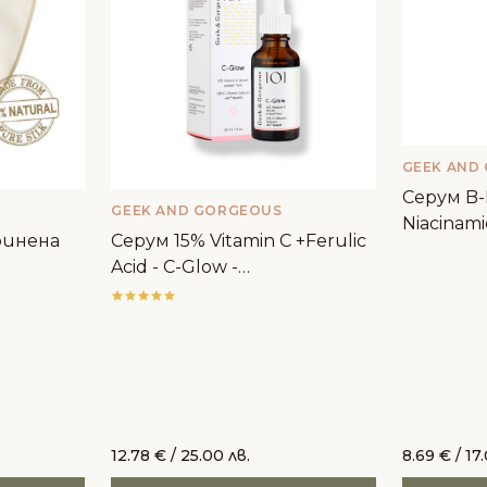
GEEK AND
Серум B
GEEK AND GORGEOUS
Niacinami
ринена
Серум 15% Vitamin C +Ferulic
Geek&Go
Acid - C-Glow -
Geek&Gorgeous
12.78
€
/ 25.00 лв.
8.69
€
/ 17