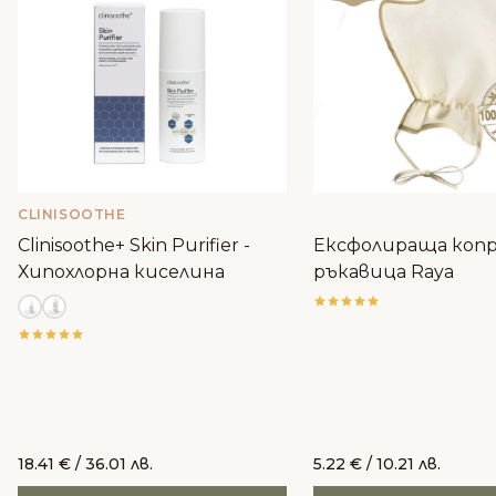
CLINISOOTHE
Clinisoothe+ Skin Purifier -
Ексфолираща коп
Хипохлорна киселина
ръкавица Raya
18.41
€
/ 36.01 лв.
5.22
€
/ 10.21 лв.