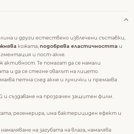
селина и други естествено извлечени съставки,
ажнява
кожата,
подобрява еластичността
и
игментация и пост-акне.
 активност. Те помагат да се намали
та и да се стегне овалът на лицето.
махва петна след акне и лунички и премахва
 й и създаване на прозрачен защитен филм.
жата, регенерира, има бактерициден ефект и
амаляване на загубата на влага, намалява