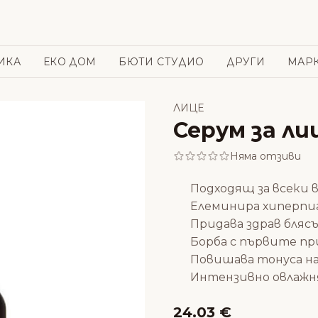
ИКА
ЕКО ДОМ
БЮТИ СТУДИО
ДРУГИ
МАР
ЛИЦЕ
Серум за ли
Няма отзиви
Подходящ за всеки 
Елеминира хиперпиг
Придава здрав бляс
Борба с първите пр
Повишава тонуса н
Интензивно овлажн
24.03 €