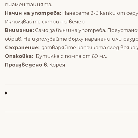
пигментацията.
Начин на употреба:
Нанесете 2-3 капки от сер
Използвайте сутрин и вечер.
Внимание:
Само за външна употреба. Преустанов
обрив. Не използвайте върху наранени или разд
Съхранение:
затваряйте капачката след всяка 
Опаковка:
Бутилка с помпа от 60 мл.
Произведено в
: Корея