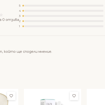
5
4
3
а 0 отзива
2
1
т, който ще сподели мнение.
Добави в любими
Добави в люби