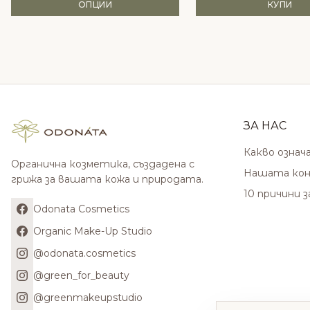
ОПЦИИ
КУПИ
ЗА НАС
Какво означ
Органична козметика, създадена с
Нашата кон
грижа за вашата кожа и природата.
10 причини 
Odonata Cosmetics
Organic Make-Up Studio
@odonata.cosmetics
@green_for_beauty
@greenmakeupstudio