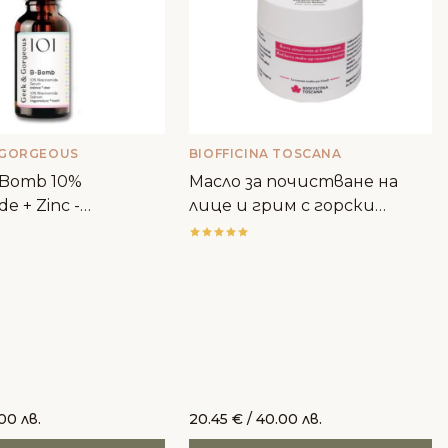
 GORGEOUS
BIOFFICINA TOSCANA
-Bomb 10%
Масло за почистване на
de + Zinc -
лице и грим с горски
rgeous
плодове - Biofficina Toscana
.00 лв.
20.45
€
/ 40.00 лв.