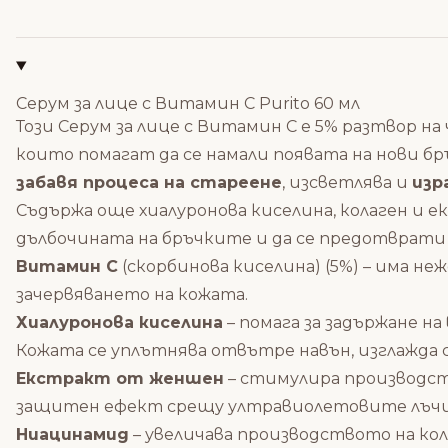
Серум за лице с Витамин C Purito 60 мл
Този Серум за лице с Витамин С е 5% разтвор н
които помагат да се намали появата на нови 
забавя процеса на стареене
, изсветлява и
изр
Съдържа още хиалуронова киселина, колаген и 
дълбочината на бръчките и да се предотврати 
Витамин С
(скорбинова киселина) (5%) – има н
зачервяването на кожата.
Хиалуронова киселина
– помага за задържане на
Кожата се уплътнява отвътре навън, изглажда с
Екстракт от женшен
– стимулира производств
защитен ефект срещу ултравиолетовите лъчи
Ниацинамид
– увеличава производството на кола