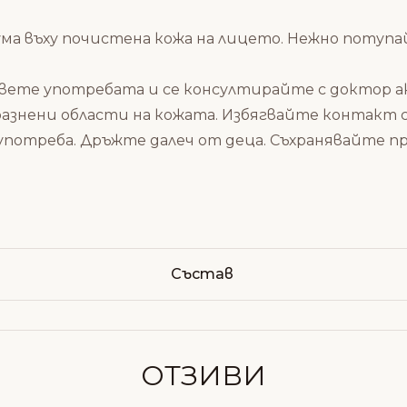
ума въху почистена кожа на лицето. Нежно потупа
ете употребата и се консултирайте с доктор ако 
разнени области на кожата. Избягвайте контакт 
употреба. Дръжте далеч от деца. Съхранявайте п
Състав
ОТЗИВИ