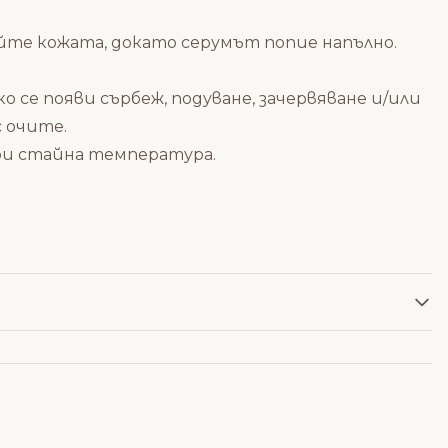
йте кожата, докато серумът попие напълно.
се появи сърбеж, подуване, зачервяване и/или
с очите.
ри стайна температура.