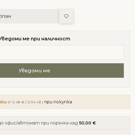
Добави в любими
рпан
Уведоми ме при наличност
чки
при покупка
(≈ 0.48 € / 0.94 лв.)
о офис/автомат при поръчка над
50,00 €