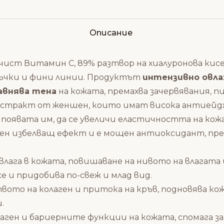
Описание
а чист Витамин С, 89% разтвор на хиалуронова ки
бръчки и фини линии. Продуктът
интензивно овл
авнява тена
на кожата, премахва зачервявания, п
екстракт от женшен, които имат висока антиейдж
появата им, да се увеличи еластичността на кожа
ежен избелващ ефект и е мощен антиоксидант, пре
 влага в кожата, повишаване на нивото на влагата
е и придобива по-свеж и млад вид.
ото на колаген и притока на кръв, подновява ко
.
ген и бариерните функции на кожата, спомага за н