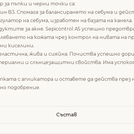
за пъпки и черни точки са:
н В3. Спомага за балансирането на себума и дей
егулатор на себума, изработен на базата на канел
уктите за акне. Sepicontrol A5 успешно предот
ляването на кожата чрез контрол на нивата на 
ни киселини.
астична, жива и сияйна. Почиства успешно дори с
ериални и слънцезащитни свойства. Има успоко
пката с апликатора и оставете да действа през
но подобрение.
Състав