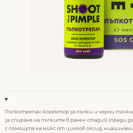
Пъпкотрепач-коректор за пъпки и черни точки с
за спиране на пъпките в ранен стадий (преди д
с помощта на микс от цинков оксид, ниацинамид