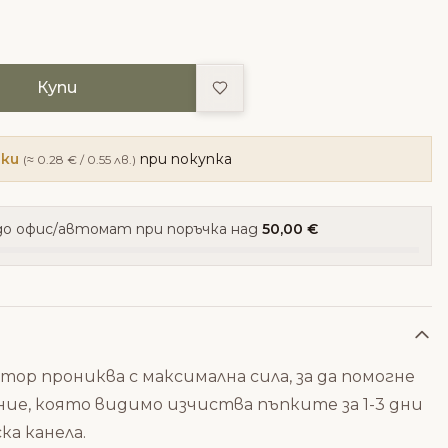
Добави в любими
Купи
чки
при покупка
(≈ 0.28 € / 0.55 лв.)
о офис/автомат при поръчка над
50,00 €
ор прониква с максимална сила, за да помогне
ние, която видимо изчиства пъпките за 1-3 дни
а канела.