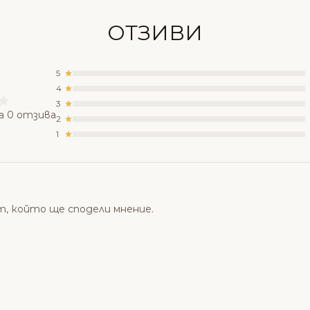
ОТЗИВИ
5
4
3
а 0 отзива
2
1
т, който ще сподели мнение.