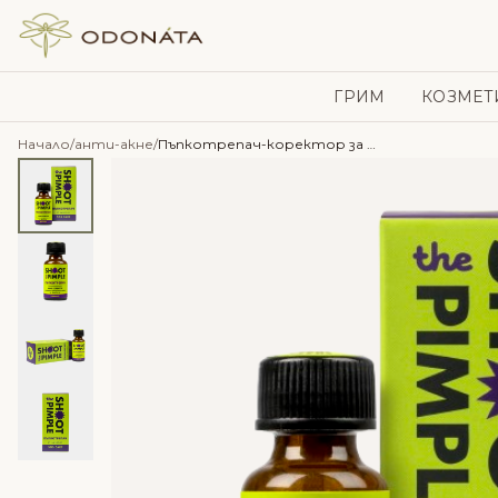
Skip to content
ГРИМ
КОЗМЕТ
Начало
/
анти-акне
/
Пъпкотрепач-коректор за пъпки и черни точки