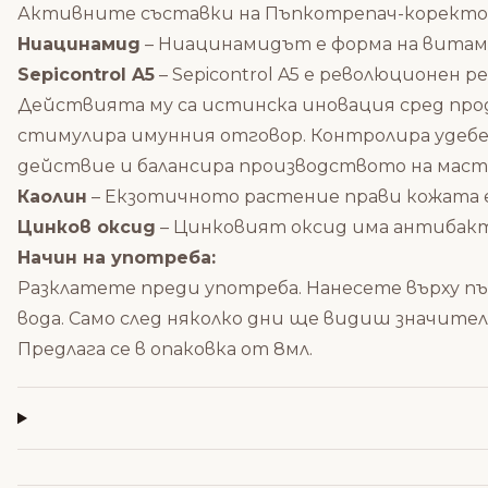
Активните съставки на Пъпкотрепач-коректор 
Ниацинамид
– Ниацинамидът е форма на витами
Sepicontrol A5
– Sepicontrol A5 e революционен р
Действията му са истинска иновация сред прод
стимулира имунния отговор. Контролира удебе
действие и балансира производството на маст
Каолин
– Екзотичното растение прави кожата ел
Цинков оксид
– Цинковият оксид има антибакт
Начин на употреба:
Разклатете преди употреба. Нанесете върху пъ
вода. Само след няколко дни ще видиш значител
Предлага се в опаковка от 8мл.