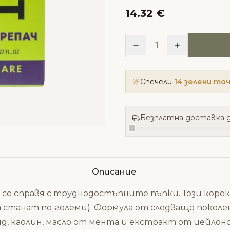
14.32 €
1
Спечели
14 зелени то
Безплатна доставка д
Описание
е справя с труднодостъпните пъпки. Този корект
а станат по-големи). Формула от следващо поколе
, каолин, масло от мента и екстракт от цейлонск