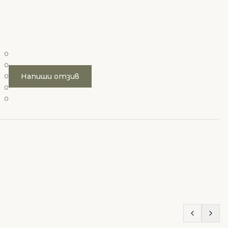
0
0
Напиши отзив
0
0
0