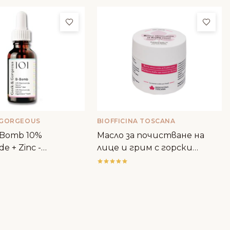
ми
Добави в любими
Доба
 GORGEOUS
BIOFFICINA TOSCANA
-Bomb 10%
Масло за почистване на
de + Zinc -
лице и грим с горски
rgeous
плодове - Biofficina Toscana