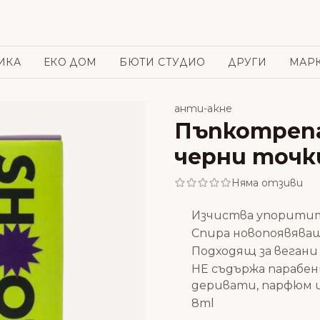
ИКА
ЕКО ДОМ
БЮТИ СТУДИО
ДРУГИ
МАР
анти-акне
Пъпкотрепа
черни точк
Няма отзиви
Изчиства упорити
Спира новопоявява
Подходящ за вегани
НЕ съдържа парабен
деривати, парфюм и
8ml