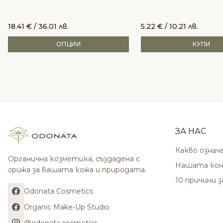
18.41
€
/ 36.01 лв.
5.22
€
/ 10.21 лв.
ОПЦИИ
КУПИ
ЗА НАС
Какво означ
Органична козметика, създадена с
Нашата кон
грижа за вашата кожа и природата.
10 причини 
Odonata Cosmetics
Organic Make-Up Studio