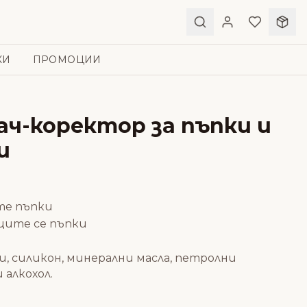
КИ
ПРОМОЦИИ
ч-коректор за пъпки и
и
те пъпки
щите се пъпки
и, силикон, минерални масла, петролни
 алкохол.