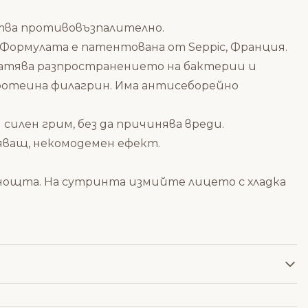
ства противовъзпалително.
а. Формулата е патентована от Seppic, Франция.
вратява разпространението на бактерии и
протеина филагрин. Има антисеборейно
илен грим, без да причинява вреди.
яващ, некомодемен ефект.
 нощта. На сутринта измийте лицето с хладка