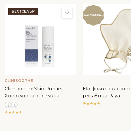
БЕСТСЕЛЪР
Добави в любими
CLINISOOTHE
Clinisoothe+ Skin Purifier -
Ексфолираща коп
Хипохлорна киселина
ръкавица Raya