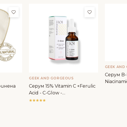
Добави в любими
Добави в люби
GEEK AND
Серум B
GEEK AND GORGEOUS
Niacinami
ринена
Серум 15% Vitamin C +Ferulic
Geek&Go
Acid - C-Glow -
Geek&Gorgeous