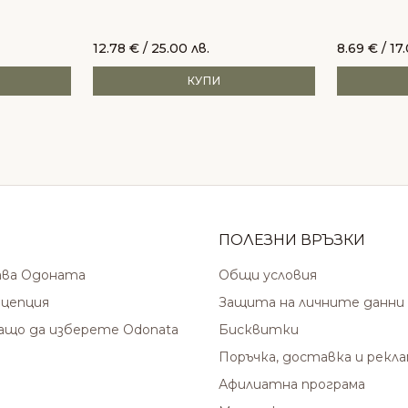
12.78
€
/ 25.00 лв.
8.69
€
/ 17
КУПИ
ПОЛЕЗНИ ВРЪЗКИ
ава Одоната
Общи условия
цепция
Защита на личните данни
защо да изберете Odonata
Бисквитки
Поръчка, доставка и рекл
Афилиатна програма