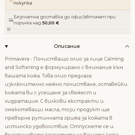
покупка
Безплатна доставка до офис/автомат при
поръчка над
50,00 €
Описание
Primavera - Почистващо олио за лице Calming
and Softening е формулирано с внимание към
вашата кожа. Това олио предлага
изключително нежно почистване, оставяйки
кожата ви с усещане за свежест и
хидратация. С билкови екстракти и
омекотяващи масла, този продукт ще
превърне рутинната грижа за кожата в
истинско удоволствие. Отпуснете се и
възстановете красотата на вашата кожа.