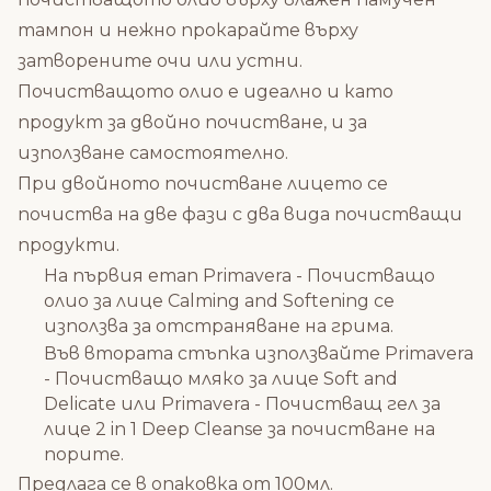
тампон и нежно прокарайте върху
затворените очи или устни.
Почистващото олио е идеално и като
продукт за двойно почистване, и за
използване самостоятелно.
При двойното почистване лицето се
почиства на две фази с два вида почистващи
продукти.
На първия етап Primavera - Почистващо
олио за лице Calming and Softening се
използва за отстраняване на грима.
Във втората стъпка използвайте
Primavera
- Почистващо мляко за лице Soft and
Delicate
или
Primavera - Почистващ гел за
лице 2 in 1 Deep Cleanse
за почистване на
порите.
Предлага се в опаковка от 100мл.