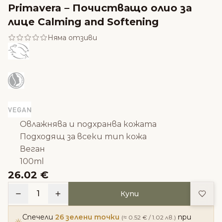
Primavera – Почистващо олио за
лице Calming and Softening
Няма отзиви
Овлажнява и подхранва кожата
Подходящ за всеки тип кожа
Веган
100ml
26.02 €
Доба
1
Купи
Спечели
26 зелени точки
при
(≈ 0.52 € / 1.02 лв.)