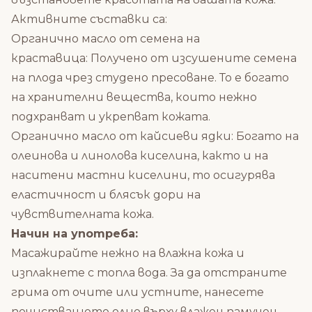
Активните съставки са:
Органично масло от семена на
краставица: Получено от изсушените семена
на плода чрез студено пресоване. То е богато
на хранителни вещества, които нежно
подхранват и укрепват кожата.
Органично масло от кайсиеви ядки: Богато на
олеинова и линолова киселина, както и на
наситени мастни киселини, то осигурява
еластичност и блясък дори на
чувствителната кожа.
Начин на употреба:
Масажирайте нежно на влажна кожа и
изплакнете с топла вода. За да отстраните
грима от очите или устните, нанесете
почистващото олио върху влажен памучен