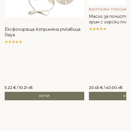
BIOFFICINA TOSCANA
Масло за почиства
грим с горски плодо
Toscana
Ексфолираща копринена ръкавица
Raya
5.22
€
/ 10.21 лв.
20.45
€
/ 40.00 лв.
КУПИ
КУ