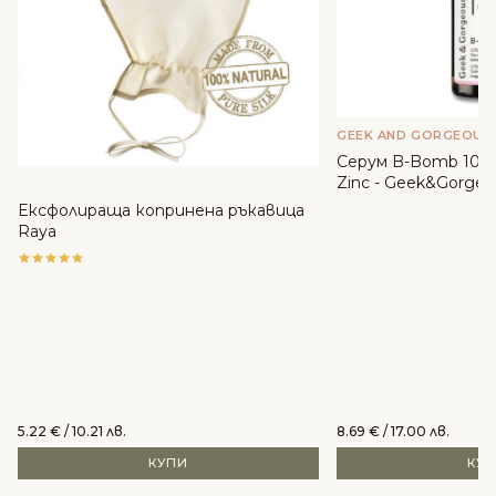
GEEK AND GORGEOUS
Серум B-Bomb 10% 
Zinc - Geek&Gorgeo
Ексфолираща копринена ръкавица
Raya
5.22
€
/ 10.21 лв.
8.69
€
/ 17.00 лв.
КУПИ
КУ