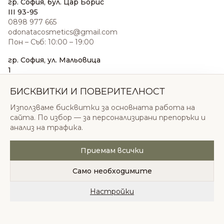
гр. София, бул. Цар Борис
III 93-95
0898 977 665
odonatacosmetics@gmail.com
Пон – Съб: 10:00 – 19:00
гр. София, ул. Мальовица
1
0876 185 022
sales@odonatacosmetics.com
БИСКВИТКИ И ПОВЕРИТЕЛНОСТ
Пон – Съб: 10:00 – 19:30;
Използваме бисквитки за основната работа на
Нед: 11:00 – 18:00
сайта. По избор — за персонализирани препоръки и
анализ на трафика.
Приемам всички
© 2026 Одоната Козметикс ООД. Всички права
запазени.
Само необходимите
Политика за поверителност
Общи условия
Бисквитки
Настройки
Начало
Категории
Любими
Количка
Профил