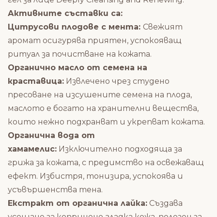
Активните съставки са:
Цитрусови плодове с мента:
Свежият
аромат осигурява приятен, успокояващ
ритуал за почистване на кожата.
Органично масло от семена на
краставица:
Извлечено чрез студено
пресоване на изсушените семена на плода,
маслото е богато на хранителни вещества,
които нежно подхранват и укрепват кожата.
Органична вода от
хамамелис:
Изключително подходяща за
грижа за кожата, с предимство на освежаващ
ефект. Избистря, тонизира, успокоява и
усъвършенства тена.
Екстракт от органична лайка:
Създава
усещане за копринено гладка кожа, полезен за