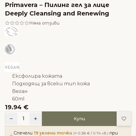
Primavera – Пилинг гел за лице
Deeply Cleansing and Renewing
Няма отзиви
Ексфолира кожата
Подходящ за всеки тип кожа
Веган
60ml
19.94 €
Доба
1
Купи
Спечели
19 зелени точки
при
(≈ 0.38 € / 0.74 лв.)