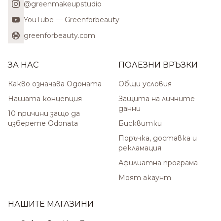
@greenmakeupstudio
YouTube — Greenforbeauty
greenforbeauty.com
ЗА НАС
ПОЛЕЗНИ ВРЪЗКИ
Какво означава Одоната
Общи условия
Нашата концепция
Защита на личните
данни
10 причини защо да
изберете Odonata
Бисквитки
Поръчка, доставка и
рекламация
Афилиатна програма
Моят акаунт
НАШИТЕ МАГАЗИНИ