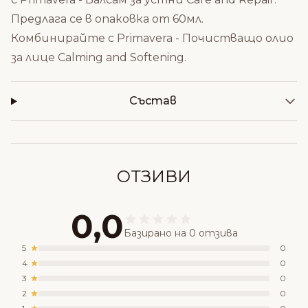
Предлага се в опаковка от 60мл.
Комбинирайте с
Primavera - Почистващо олио
за лице Calming and Softening
.
Състав
ОТЗИВИ
0,0
Базирано на 0 отзива
5
0
4
0
3
0
2
0