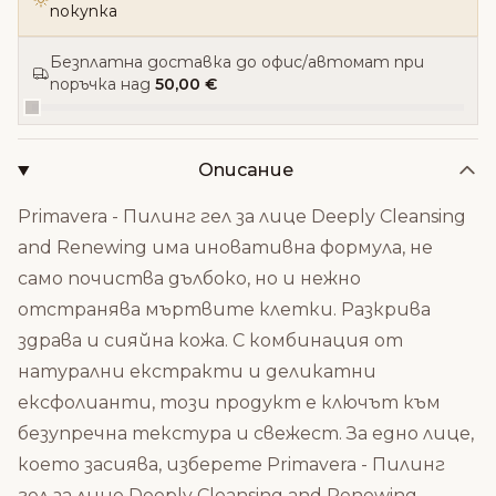
покупка
Безплатна доставка до офис/автомат при
поръчка над
50,00 €
Описание
Primavera - Пилинг гел за лице Deeply Cleansing
and Renewing има иновативна формула, не
само почиства дълбоко, но и нежно
отстранява мъртвите клетки. Разкрива
здрава и сияйна кожа. С комбинация от
натурални екстракти и деликатни
ексфолианти, този продукт е ключът към
безупречна текстура и свежест. За едно лице,
което засиява, изберете Primavera - Пилинг
гел за лице Deeply Cleansing and Renewing.