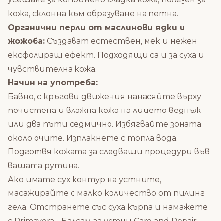
кожа, склонна към образуване на петна.
Органични перли от маслинови ядки и
жожоба:
Създават естествен, мек и нежен
ексфолиращ ефект. Подходящи са и за суха и
чувствителна кожа.
Начин на употреба:
Бавно, с кръгови движения нанасяйте върху
почистена и влажна кожа на лицето веднъж
или два пъти седмично. Избягвайте зоната
около очите. Изплакнете с топла вода.
Подготвя кожата за следващи процедури във
вашата рутина.
Ако имате сух контур на устните,
масажирайте с малко количество от пилинг
гела. Отстранете със суха кърпа и намажете
с
Primavera - Балсам за устни Care and Repair
.