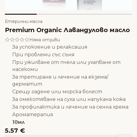
Етерични масла
Premium Organic Лавандулово масло
Няма отзиви
За успокоение и релаксация
При проблеми със съня
При ужилване от пчела или ухапване от
насекоми
За третиране и лечение на екзема/
дерматит
Срещу гадене или морска болест
За омекотяване на суха или напукана кожа
За профилактика и лечение на сенна хрема
Ароматерапия
10мл
5.57 €