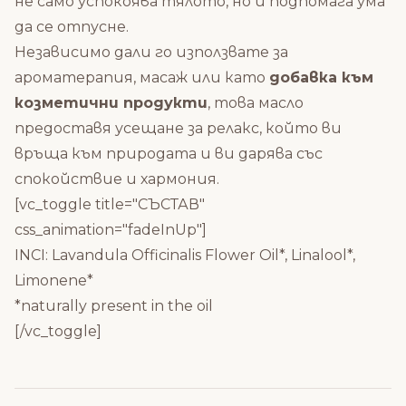
не само успокоява тялото, но и подпомага ума
да се отпусне.
Независимо дали го използвате за
ароматерапия, масаж или като
добавка към
козметични продукти
, това масло
предоставя усещане за релакс, който ви
връща към природата и ви дарява със
спокойствие и хармония.
[vc_toggle title="СЪСТАВ"
css_animation="fadeInUp"]
INCI: Lavandula Officinalis Flower Oil*, Linalool*,
Limonene*
*naturally present in the oil
[/vc_toggle]