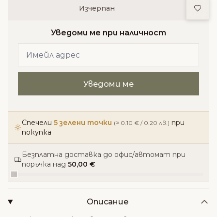
Доба
Изчерпан
Уведоми ме при наличност
Спечели
5 зелени точки
при
(≈ 0.10 € / 0.20 лв.)
покупка
Безплатна доставка до офис/автомат при
поръчка над
50,00 €
Описание