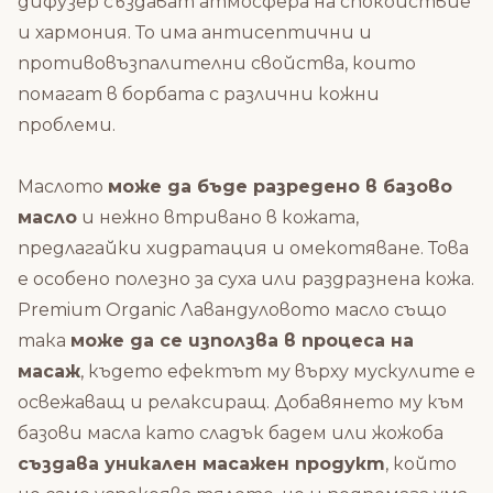
дифузер създават атмосфера на спокойствие
и хармония. То има антисептични и
противовъзпалителни свойства, които
помагат в борбата с различни кожни
проблеми.
Маслото
може да бъде разредено в базово
масло
и нежно втривано в кожата,
предлагайки хидратация и омекотяване. Това
е особено полезно за суха или раздразнена кожа.
Premium Organic Лавандуловото масло също
така
може да се използва в процеса на
масаж
, където ефектът му върху мускулите е
освежаващ и релаксиращ. Добавянето му към
базови масла като сладък бадем или жожоба
създава уникален масажен продукт
, който