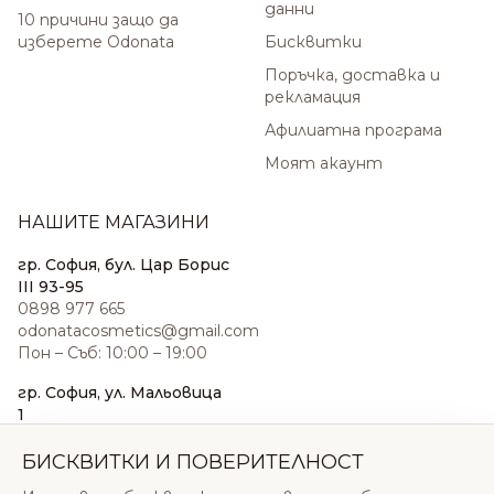
данни
10 причини защо да
изберете Odonata
Бисквитки
Поръчка, доставка и
рекламация
Афилиатна програма
Моят акаунт
НАШИТЕ МАГАЗИНИ
гр. София, бул. Цар Борис
III 93-95
0898 977 665
odonatacosmetics@gmail.com
Пон – Съб: 10:00 – 19:00
гр. София, ул. Мальовица
1
0876 185 022
sales@odonatacosmetics.com
БИСКВИТКИ И ПОВЕРИТЕЛНОСТ
Пон – Съб: 10:00 – 19:30;