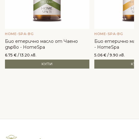
HOME-SPA-BG
HOME-SPA-BG
Био етерично масло от Чаено
Био етерично мас
дърво - HomeSpa
- HomeSpa
6.75
€
/ 13.20 лв.
5.06
€
/ 9.90 лв.
КУПИ
КУ