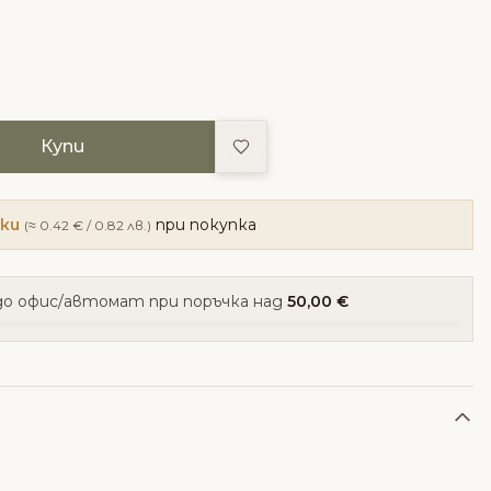
Добави в любими
Купи
чки
при покупка
(≈ 0.42 € / 0.82 лв.)
о офис/автомат при поръчка над
50,00 €