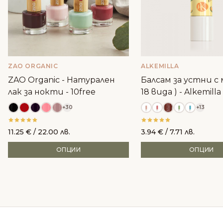
ZAO ORGANIC
ALKEMILLA
ZAO Organic - Натурален
Балсам за устни с м
лак за нокти - 10free
18 вида ) - Alkemilla
+30
+13
11.25
€
/ 22.00 лв.
3.94
€
/ 7.71 лв.
ОПЦИИ
ОПЦИИ