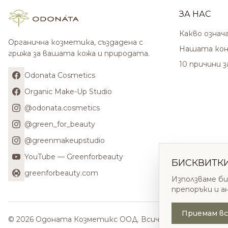
ЗА НАС
Какво означ
Органична козметика, създадена с
Нашата кон
грижа за вашата кожа и природата.
10 причини 
Odonata Cosmetics
Organic Make-Up Studio
@odonata.cosmetics
@green_for_beauty
@greenmakeupstudio
YouTube — Greenforbeauty
БИСКВИТК
greenforbeauty.com
Използваме би
препоръки и а
Приемам вс
© 2026 Одоната Козметикс ООД. Всички права запазени