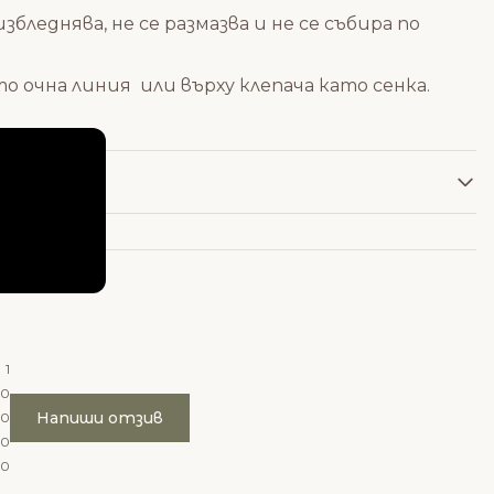
збледнява, не се размазва и не се събира по
 очна линия или върху клепача като сенка.
1
0
Напиши отзив
0
0
0