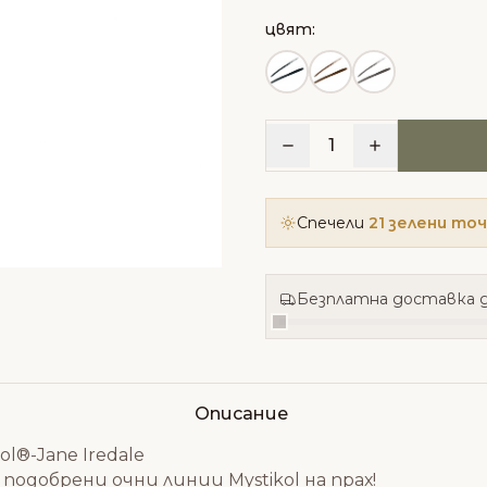
цвят:
1
Спечели
21 зелени то
Безплатна доставка д
Описание
l®-Jane Iredale
подобрени очни линии Mystikol на прах!