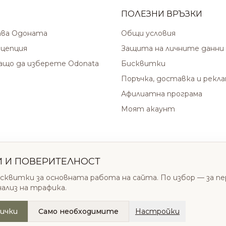
ПОЛЕЗНИ ВРЪЗКИ
ава Одоната
Общи условия
цепция
Защита на личните данни
защо да изберете Odonata
Бисквитки
Поръчка, доставка и рекл
Афилиатна програма
Моят акаунт
И И ПОВЕРИТЕЛНОСТ
сквитки за основната работа на сайта. По избор — за п
нализ на трафика.
ички
Само необходимите
Настройки
.