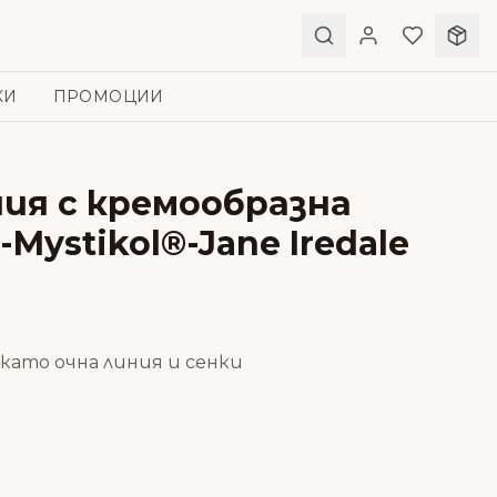
КИ
ПРОМОЦИИ
ния с кремообразна
Mystikol®-Jane Iredale
 като очна линия и сенки