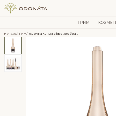
Skip to content
ГРИМ
КОЗМЕТ
Начало
/
ГРИМ
/
Гел очна линия с кремообразна структура -Mystikol®-Jane Iredale