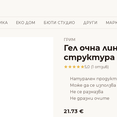
ИКА
ЕКО ДОМ
БЮТИ СТУДИО
ДРУГИ
МАР
ГРИМ
Гел очна ли
структура -
5,0 (1 отзив)
Натурален продукт
Може да се използва
Не се размазва
Не дразни очите
21.73 €