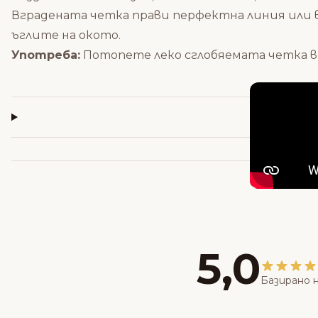
Вградената четка прави перфектна линия или в
ъглите на окото.
Употреба:
Потопете леко сглобяемата четка в 
5,0
Базирано н