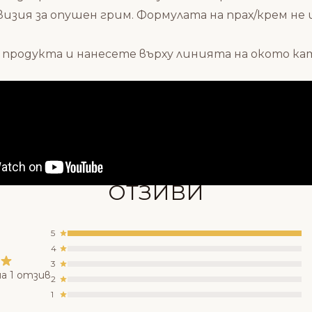
изия за опушен грим.
Формулата на прах/крем не и
продукта и нанесете върху линията на окото като
Състав
ОТЗИВИ
5
4
3
а 1 отзив
2
1