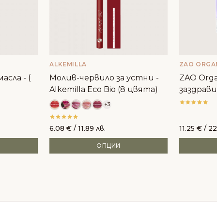
ALKEMILLA
ZAO ORGA
асла - (
Молив-червило за устни -
ZAO Orga
Alkemilla Eco Bio (8 цвята)
заздрави
+3
6.08
€
/ 11.89 лв.
11.25
€
/ 22
ОПЦИИ