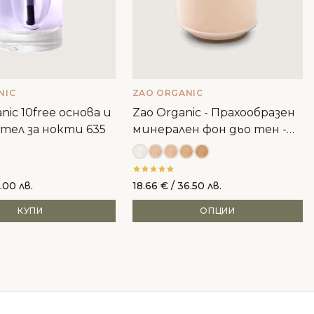
NIC
ZAO ORGANIC
nic 10free основа и
Zao Organic - Прахообразен
тел за нокти 635
минерален фон дьо тен -
пълнител
.00 лв.
18.66
€
/ 36.50 лв.
КУПИ
ОПЦИИ