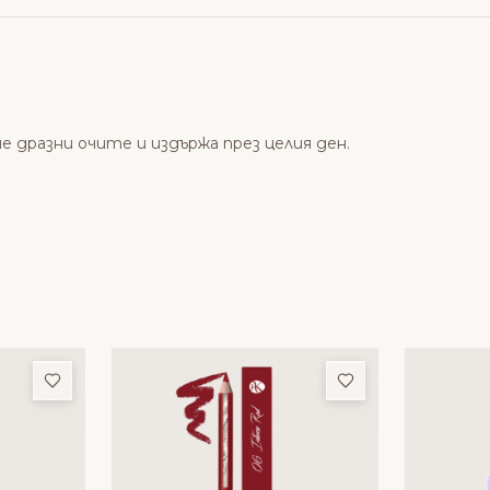
не дразни очите и издържа през целия ден.
Добави в любими
Добави в люби