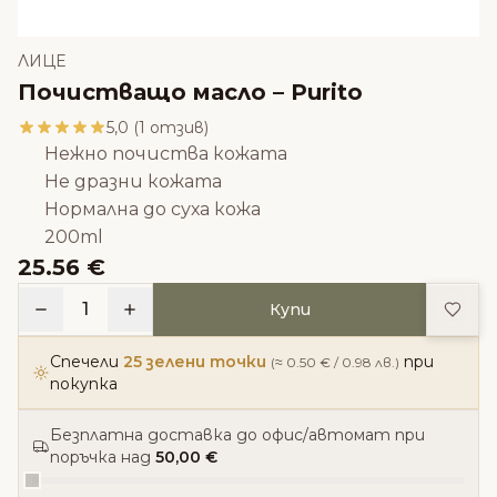
ЛИЦЕ
Почистващо масло – Purito
5,0 (1 отзив)
Нежно почиства кожата
Не дразни кожата
Нормална до суха кожа
200ml
25.56 €
Доба
1
Купи
Спечели
25 зелени точки
при
(≈ 0.50 € / 0.98 лв.)
покупка
Безплатна доставка до офис/автомат при
поръчка над
50,00 €