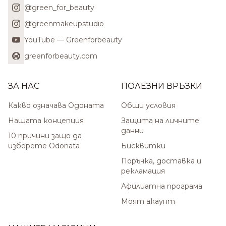
@green_for_beauty
@greenmakeupstudio
YouTube — Greenforbeauty
greenforbeauty.com
ЗА НАС
ПОЛЕЗНИ ВРЪЗКИ
Какво означава Одоната
Общи условия
Нашата концепция
Защита на личните
данни
10 причини защо да
изберете Odonata
Бисквитки
Поръчка, доставка и
рекламация
Афилиатна програма
Моят акаунт