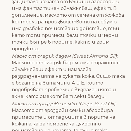
защитава кожата от външни агресори и
има фантастичен овлажняващ ефект. В
допълнение, маслото от семена от жожоба
контролира производството на себум и
има дълбоко почистващо действие, тъй
като топи примеси, бели точки и черни
точки вътре в порите, както и грим
продукти.
Масло от сладък бадем (Sweet Almond Oil):
Маслото от сладък бадем има страхотен
овлажняващ ефект и намалява
раздразненията на суката кожа. Също така
е богато на витамини А и Е, които
подобряват проблеми с възпаленията и
акне, като омекотяват леки белези.
Масло от гроздови семки (Grape Seed Oil):
Маслото от гроздови семки абсорбира
примесите и отпадъците в порите на
кожата, за да помогне за цялостно
почистване на кожата. То също така