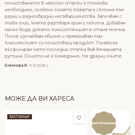
почистването в няколко стъпки е толкова
необходимо, особено когато кожата е склонна към
разни и разнообразни несъвършенства. Започвам с
това олио, което разтваря грим с лекота. Добавям
малко вода, докато консистенцията стане млечна.
После изплаквам обилно и преминавам към
класическият си почистващ продукт. Понякога
ексфолирам като последна стъпка във вечерната
рутина. Олиото не е комедонно. Не дразни очите.
Елеонора Б.
•
11.12.2025 г.
МОЖЕ ДА ВИ ХАРЕСА
Добави в любими
БЕСТСЕЛЪР