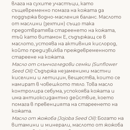
влага на сухите участъци, като
същевременно помага на кожата да
поддържа водно-масления баланс. Маслото
от маслини (зехтин) също така
предотвратява стареенето на кожата,
тъй като витамон Е, съдържащ се в
маслото, устоява на активния кислород,
който предизвиква преждевременното
стареене на кожата.
Масло от слънчогледови семки (Sunflower
Seed Oil):
Съдържа незаменими мастни
киселини и летицин, вещества, които се
намират в човешкото тяло. Това масло
контролира себума, успокоява кожата и
има антиоксидантно действие, което
помага в превенцията на стареенето на
кожата.
Масло от жожоба (Jojoba Seed Oil):
Богато на
витамини и минерали, маслото от жожоба