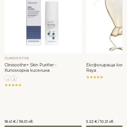
CLINISOOTHE
Clinisoothe+ Skin Purifier -
Ексфолираща копр
Хипохлорна киселина
Raya
18.41
€
/ 36.01 лв.
5.22
€
/ 10.21 лв.