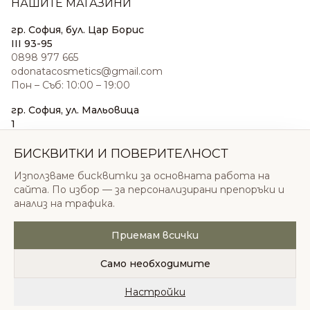
НАШИТЕ МАГАЗИНИ
гр. София, бул. Цар Борис
III 93-95
0898 977 665
odonatacosmetics@gmail.com
Пон – Съб: 10:00 – 19:00
гр. София, ул. Мальовица
1
0876 185 022
sales@odonatacosmetics.com
БИСКВИТКИ И ПОВЕРИТЕЛНОСТ
Пон – Съб: 10:00 – 19:30;
Използваме бисквитки за основната работа на
Нед: 11:00 – 18:00
сайта. По избор — за персонализирани препоръки и
анализ на трафика.
Приемам всички
© 2026 Одоната Козметикс ООД. Всички права
запазени.
Само необходимите
Политика за поверителност
Общи условия
Бисквитки
Настройки