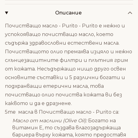
Описание
Почистващо масло - Purito - Purito е нежно и
успокояващо почистващо масло, което
съдържа здравословни естествени масла.
Почистващото олио премахва изцяло и нежно
слънцезащитните филтри и плътния грим
от кожата. Несъдържащо нищо друго освен
основните съставки и 5 различни богати и
подхранващи етерични масла, това
почистващо олио почиства кожата ви без
каквото и да е дразнене.
5те масла в Почистващо масло - Purito са:
Масло от маслини (Olive Oil):
Богато на
витамин Е, то създава влагозадържаща
бариера върху кожата, която предоставя