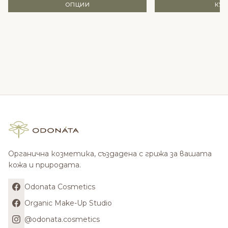
ОПЦИИ
КУ
Органична козметика, създадена с грижа за вашата
кожа и природата.
Odonata Cosmetics
Organic Make-Up Studio
@odonata.cosmetics