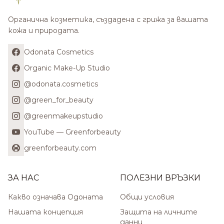
Органична козметика, създадена с грижа за вашата
кожа и природата.
Odonata Cosmetics
Organic Make-Up Studio
@odonata.cosmetics
@green_for_beauty
@greenmakeupstudio
YouTube — Greenforbeauty
greenforbeauty.com
ЗА НАС
ПОЛЕЗНИ ВРЪЗКИ
Какво означава Одоната
Общи условия
Нашата концепция
Защита на личните
данни