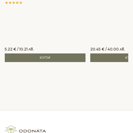
5.22
€
/ 10.21 лв.
20.45
€
/ 40.00 лв.
КУПИ
КУ