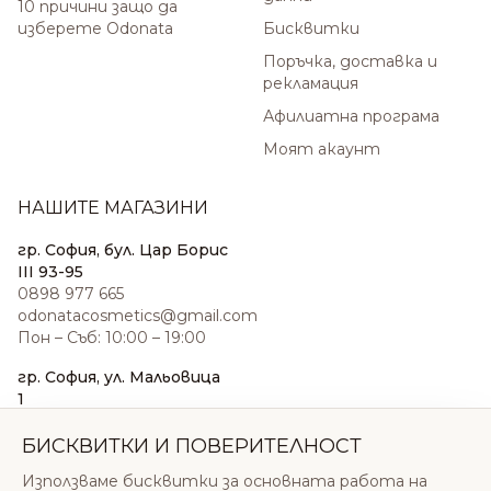
10 причини защо да
изберете Odonata
Бисквитки
Поръчка, доставка и
рекламация
Афилиатна програма
Моят акаунт
НАШИТЕ МАГАЗИНИ
гр. София, бул. Цар Борис
III 93-95
0898 977 665
odonatacosmetics@gmail.com
Пон – Съб: 10:00 – 19:00
гр. София, ул. Мальовица
1
0876 185 022
sales@odonatacosmetics.com
БИСКВИТКИ И ПОВЕРИТЕЛНОСТ
Пон – Съб: 10:00 – 19:30;
Използваме бисквитки за основната работа на
Нед: 11:00 – 18:00