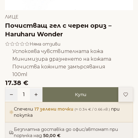
ЛИЦЕ
Почистващ гел с черен ориз –
Haruharu Wonder
Няма отзиви
Успокоява чувствителната кожа
Минимизира дразненето на кожата
Почиства кожните замърсявания
100ml
17.38 €
Доба
1
Купи
Спечели
17 зелени точки
при
(≈ 0.34 € / 0.66 лв.)
покупка
Безплатна доставка до офис/автомат при
поръчка над
50,00 €