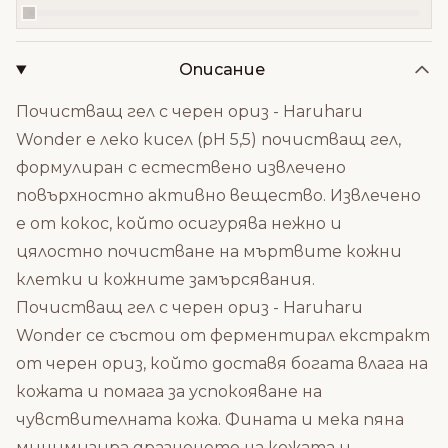
Описание
Почистващ гел с черен ориз - Haruharu
Wonder е леко кисел (рН 5,5) почистващ гел,
формулиран с естествено извлечено
повърхностно активно вещество. Извлечено
е от кокос, който осигурява нежно и
цялостно почистване на мъртвите кожни
клетки и кожните замърсявания.
Почистващ гел с черен ориз - Haruharu
Wonder се състои от ферментирал екстракт
от черен ориз, който доставя богата влага на
кожата и помага за успокояване на
чувствителната кожа. Фината и мека пяна
минимизира дразненето на кожата и