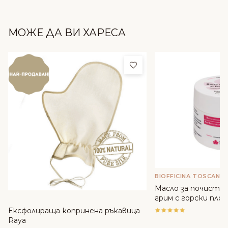
МОЖЕ ДА ВИ ХАРЕСА
Добави в любими
BIOFFICINA TOSCANA
Масло за почиства
грим с горски плодо
Toscana
Ексфолираща копринена ръкавица
Raya