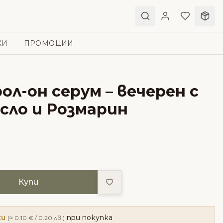
КИ
ПРОМОЦИИ
ол-он серум – вечерен с
сло и Розмарин
Добави в любими
Купи
ки
при покупка
(≈ 0.10 € / 0.20 лв.)