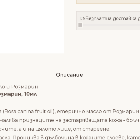
Безплатна доставка д
Описание
ло и Розмарин
змарин, 10мл
osa canina fruit oil), етерично масло от Розмарин (R
алява признаците на застаряващата кожа - бръчк
чите, а и на цялото лице, от стареене.
сла. Прониква в дълбочина в кожните слоеве, ка