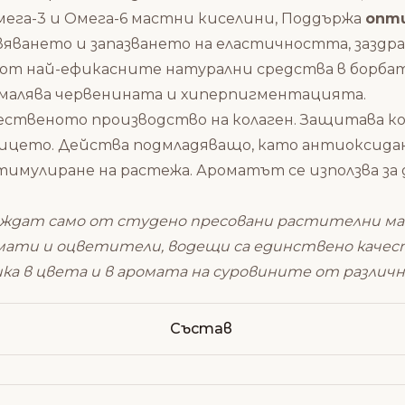
Омега-3 и Омега-6 мастни киселини, Поддържа
опти
яването и запазването на еластичността, заздрав
от най-ефикасните натурални средства в борбата
Намалява червенината и хиперпигментацията.
ественото производство на колаген. Защитава ко
лицето. Действа подмладяващо, като антиоксида
 стимулиране на растежа. Ароматът се използва за
ат само от студено пресовани растителни масла
мати и оцветители, водещи са единствено качес
ика в цвета и в аромата на суровините от различ
Състав