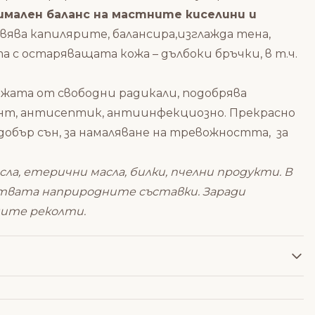
мален баланс на мастните киселини и
ява капилярите, балансира,изглажда тена,
 с остаряващата кожа – дълбоки бръчки, в т.ч.
жата от свободни радикали, подобрява
нт, антисептик, антиинфекциозно. Прекрасно
 добър сън, за намаляване на тревожността, за
, етерични масла, билки, пчелни продукти. В
твата наприродните съставки. Заради
ните реколти.