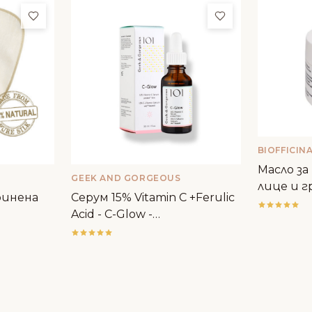
Добави в любими
Добави в люби
BIOFFICIN
Масло за
GEEK AND GORGEOUS
лице и г
ринена
Серум 15% Vitamin C +Ferulic
плодове -
Acid - C-Glow -
Geek&Gorgeous