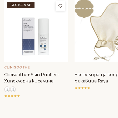
БЕСТСЕЛЪР
Добави в любими
CLINISOOTHE
Clinisoothe+ Skin Purifier -
Ексфолираща коп
Хипохлорна киселина
ръкавица Raya