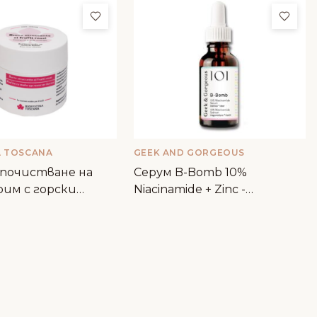
ми
Добави в любими
Доба
A TOSCANA
GEEK AND GORGEOUS
 почистване на
Серум B-Bomb 10%
рим с горски
Niacinamide + Zinc -
 Biofficina Toscana
Geek&Gorgeous