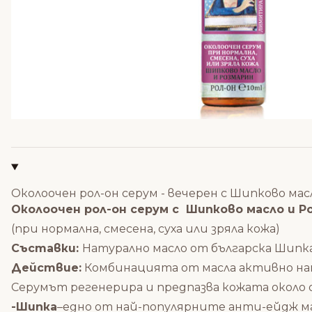
Околоочен рол-он серум - вечерен с Шипково мас
Околоочен рол-он серум с Шипково масло и Ро
(при нормална, смесена, суха или зряла кожа)
Съставки:
Натурално масло от българска Шипка (R
Действие:
Комбинацията от масла активно нам
Серумът регенерира и предпазва кожата около о
-Шипка
–едно от най-популярните анти-ейдж ма