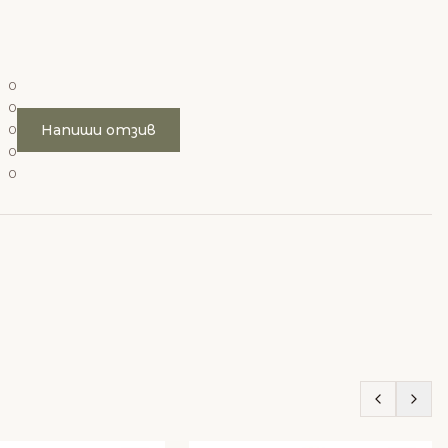
0
0
Напиши отзив
0
0
0