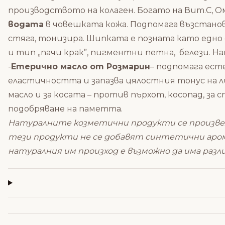
производството на колаген. Богато на Вит.С, 
водата
в човешката кожа. Подпомага възстанов
стяга, тонизира. Шипката е позната като едно 
и тип „пачи крак”, пигментни петна, белези. 
-
Етерично масло от Розмарин
– подпомага ест
еластичността и запазва цялостния тонус на 
масло и за косата – против пърхот, косопад, за
подобряване на паметта.
Натуралните козметични продукти се произвежд
тези продукти не се добавят синтетични аро
натуралния им произход е възможно да има разл