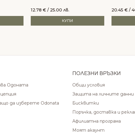
12.78
€
/ 25.00 лв.
20.45
€
/ 4
КУПИ
ПОЛЕЗНИ ВРЪЗКИ
ава Одоната
Общи условия
цепция
Защита на личните данни
защо да изберете Odonata
Бисквитки
Поръчка, доставка и рекл
Афилиатна програма
Моят акаунт