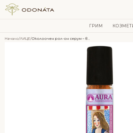
Skip to content
ГРИМ
КОЗМЕТ
Начало
/
ЛИЦЕ
/
Околоочен рол-он серум – вечерен с Шипково масло и Розмарин