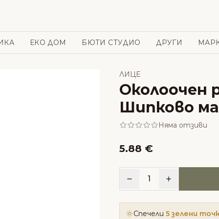
ИКА
ЕКО ДОМ
БЮТИ СТУДИО
ДРУГИ
МАР
ЛИЦЕ
Околоочен р
Шипково ма
Няма отзиви
5.88 €
1
Спечели
5 зелени точ