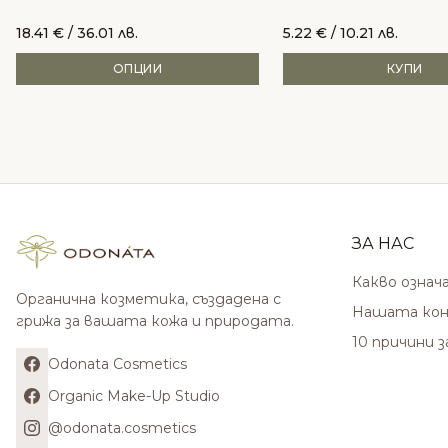
18.41
€
/ 36.01 лв.
5.22
€
/ 10.21 лв.
ОПЦИИ
КУПИ
ЗА НАС
Какво означ
Органична козметика, създадена с
Нашата кон
грижа за вашата кожа и природата.
10 причини 
Odonata Cosmetics
Organic Make-Up Studio
@odonata.cosmetics