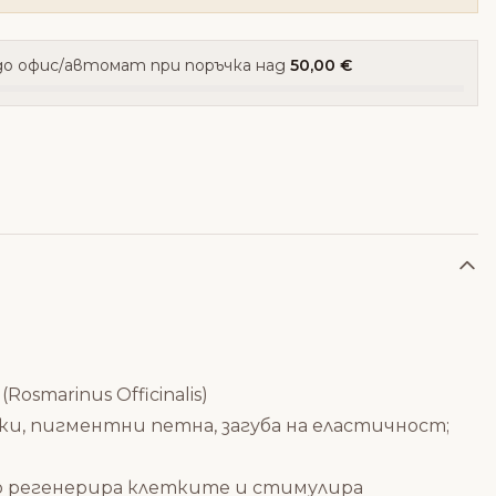
о офис/автомат при поръчка над
50,00 €
osmarinus Officinalis)
и, пигментни петна, загуба на еластичност;
то регенерира клетките и стимулира