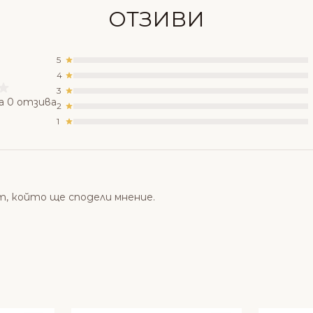
ОТЗИВИ
5
4
3
а 0 отзива
2
1
т, който ще сподели мнение.