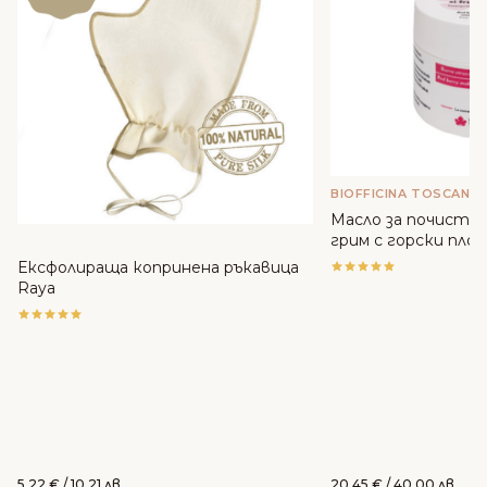
BIOFFICINA TOSCANA
Масло за почиства
грим с горски плодо
Toscana
Ексфолираща копринена ръкавица
Raya
5.22
€
/ 10.21 лв.
20.45
€
/ 40.00 лв.