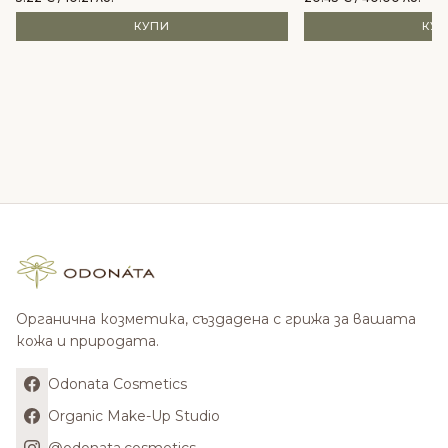
КУПИ
КУ
Органична козметика, създадена с грижа за вашата
кожа и природата.
Odonata Cosmetics
Organic Make-Up Studio