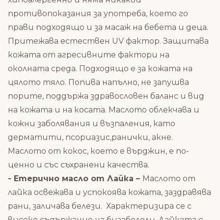
противопоказания за употреба, което го
прави подходящо и за масаж на бебета и деца.
Притежава естествен UV фактор. Защитава
кожата от агресивните фактори на
околната среда. Подходящо е за кожата на
цялото тяло. Попива напълно, не запушва
порите, поддържа здравословен баланс и вид
на кожата и на косата. Маслото облекчава и
кожни заболявания и възпаления, като
дерматити, псориазис,ранички, акне.
Маслото от кокос, което е върджин, е по-
ценно и със съхранени качества.
- Етерично масло от Лайка –
Маслото от
лайка освежава и успокоява кожата, заздравява
рани, заличава белези. Характеризира се с
високо съдържание на бизабололи. Лайката е