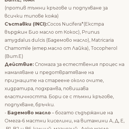
(против тъмни кръгове и подпухване за
всички типове кожа)
Съставки (
INCI)
:
Cocos Nucifera*(Екстра
върджин Био масло от Кокос), Prunus
amygdalus dulcis (Бадемово масло), Matricaria
Chamomile (етер.масло от Лайка), Tocopherol
(Вит.Е)
Действие:
Спомага за естествения процес на
намаляване и предотвратяване на
признаците на стареене около очите,
хидратира, подхранва, повишава
еластичността. Бори се с тъмни кръгове,
подпухване, бръчки.
-
Бадемово масло
– богато съдържание на
Омега-6 мастни киселини, на витамини А, Д, Е,
B1, B2 и B6, калций, магнезий. Леко масло,