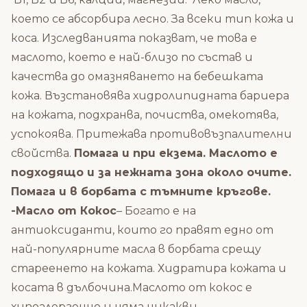
което се абсорбира лесно. За всеки тип кожа и
коса. Изследванията показват, че това е
маслото, което е най-близо по състав и
качества до омазняването на бебешката
кожа. Възстановява хидролипидната бариера
на кожата, подхранва, почиства, омекотява,
успокоява. Притежава противовъзпалителни
свойства.
Помага и при екзема. Маслото е
подходящо и за нежната зона около очите.
Помага и в борбата с тъмните кръгове.
-Масло от Кокос
– Богато е на
антиоксиданти, които го правят едно от
най-популярните масла в борбата срещу
стареенето на кожата. Хидратира кожата и
косата в дълбочина.Маслото от кокос е
хипоалергенно и няма никакви