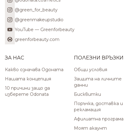
@odonata.cosmetics
@green_for_beauty
@greenmakeupstudio
YouTube — Greenforbeauty
greenforbeauty.com
ЗА НАС
ПОЛЕЗНИ ВРЪЗКИ
Какво означава Одоната
Общи условия
Нашата концепция
Защита на личните
данни
10 причини защо да
изберете Odonata
Бисквитки
Поръчка, доставка и
рекламация
Афилиатна програма
Моят акаунт