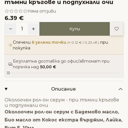
тъмни кръгове и подпухнали очи
Няма отзиви
6.39 €
Доба
1
Купи
Спечели
6 зелени точки
при
(≈ 0.12 € / 0.23 лв.)
покупка
Безплатна доставка до офис/автомат при
поръчка над
50,00 €
Описание
Околоочен рол-он серум - при тъмни кръгове
и подпухнали очи
Околоочен рол-он серум с Бадемово масло,
Био масло от Кокос екстра върджин, Лайка,
Вит.Е, 10мл