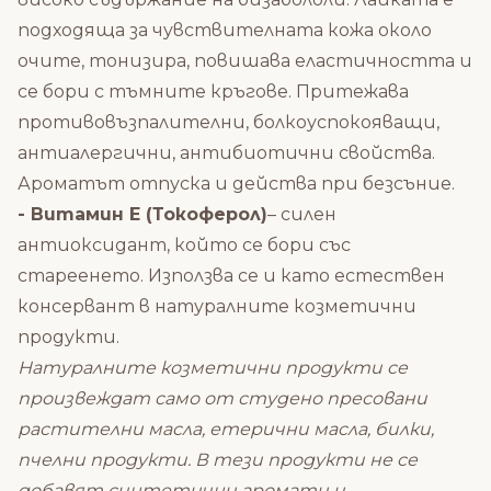
подходяща за чувствителната кожа около
очите, тонизира, повишава еластичността и
се бори с тъмните кръгове. Притежава
противовъзпалителни, болкоуспокояващи,
антиалергични, антибиотични свойства.
Ароматът отпуска и действа при безсъние.
- Витамин Е (Токоферол)
– силен
антиоксидант, който се бори със
стареенето. Използва се и като естествен
консервант в натуралните козметични
продукти.
Натуралните козметични продукти се
произвеждат само от студено пресовани
растителни масла, етерични масла, билки,
пчелни продукти. В тези продукти не се
добавят синтетични аромати и