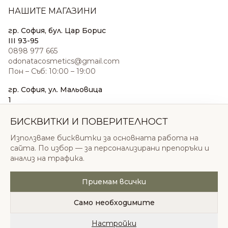
НАШИТЕ МАГАЗИНИ
гр. София, бул. Цар Борис
III 93-95
0898 977 665
odonatacosmetics@gmail.com
Пон – Съб: 10:00 – 19:00
гр. София, ул. Мальовица
1
0876 185 022
sales@odonatacosmetics.com
БИСКВИТКИ И ПОВЕРИТЕЛНОСТ
Пон – Съб: 10:00 – 19:30;
Използваме бисквитки за основната работа на
Нед: 11:00 – 18:00
сайта. По избор — за персонализирани препоръки и
анализ на трафика.
Приемам всички
© 2026 Одоната Козметикс ООД. Всички права
запазени.
Само необходимите
Политика за поверителност
Общи условия
Бисквитки
Настройки