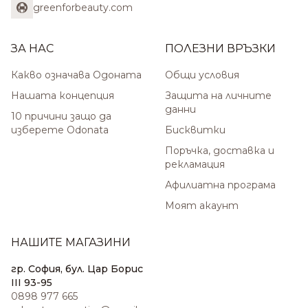
greenforbeauty.com
ЗА НАС
ПОЛЕЗНИ ВРЪЗКИ
Какво означава Одоната
Общи условия
Нашата концепция
Защита на личните
данни
10 причини защо да
изберете Odonata
Бисквитки
Поръчка, доставка и
рекламация
Афилиатна програма
Моят акаунт
НАШИТЕ МАГАЗИНИ
гр. София, бул. Цар Борис
III 93-95
0898 977 665