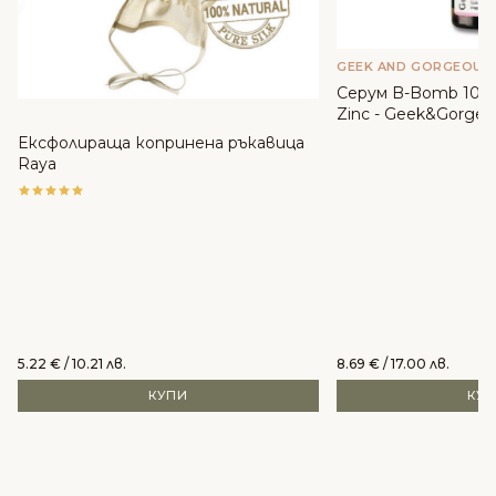
GEEK AND GORGEOUS
Серум B-Bomb 10% 
Zinc - Geek&Gorgeo
Ексфолираща копринена ръкавица
Raya
5.22
€
/ 10.21 лв.
8.69
€
/ 17.00 лв.
КУПИ
КУ