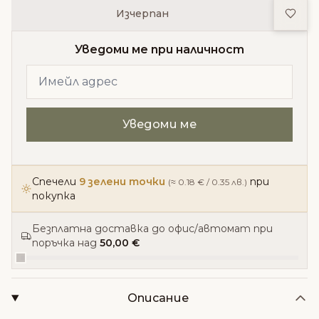
Доба
Изчерпан
Уведоми ме при наличност
Спечели
9 зелени точки
при
(≈ 0.18 € / 0.35 лв.)
покупка
Безплатна доставка до офис/автомат при
поръчка над
50,00 €
Описание