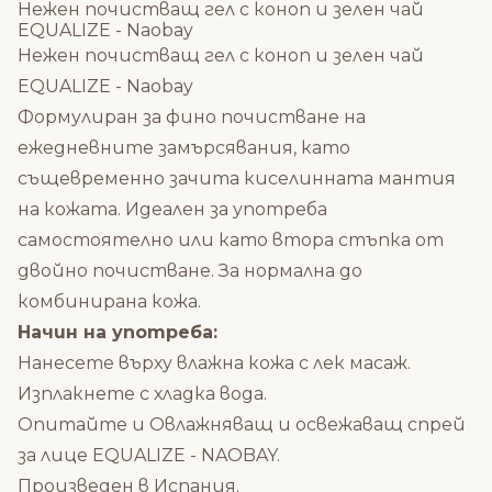
Нежен почистващ гел с коноп и зелен чай
EQUALIZE - Naobay
Нежен почистващ гел с коноп и зелен чай
EQUALIZE - Naobay
Формулиран за фино почистване на
ежедневните замърсявания, като
същевременно зачита киселинната мантия
на кожата. Идеален за употреба
самостоятелно или като втора стъпка от
двойно почистване. За нормална до
комбинирана кожа.
Начин на употреба:
Нанесете върху влажна кожа с лек масаж.
Изплакнете с хладка вода.
Опитайте и
Овлажняващ и освежаващ спрей
за лице EQUALIZE - NAOBAY
.
Произведен в Испания.