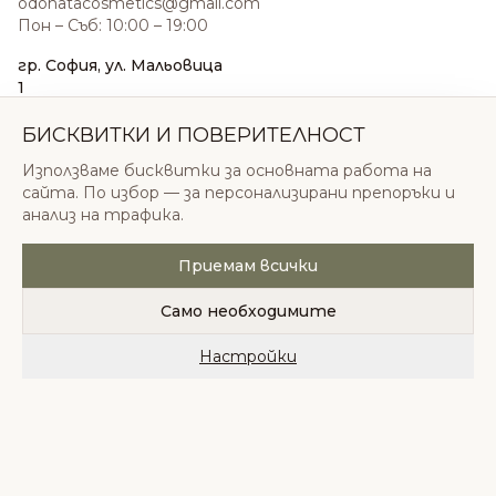
odonatacosmetics@gmail.com
Пон – Съб: 10:00 – 19:00
гр. София, ул. Мальовица
1
0876 185 022
sales@odonatacosmetics.com
БИСКВИТКИ И ПОВЕРИТЕЛНОСТ
Пон – Съб: 10:00 – 19:30;
Използваме бисквитки за основната работа на
Нед: 11:00 – 18:00
сайта. По избор — за персонализирани препоръки и
анализ на трафика.
Приемам всички
© 2026 Одоната Козметикс ООД. Всички права
запазени.
Само необходимите
Политика за поверителност
Общи условия
Бисквитки
Настройки
Начало
Категории
Любими
Количка
Профил