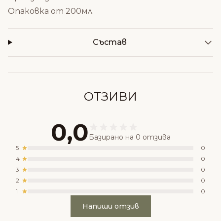
Опаковка от 200мл.
Състав
ОТЗИВИ
0,0
Базирано на 0 отзива
5
0
4
0
3
0
2
0
1
0
Напиши отзив