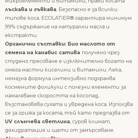
микроелементи и витамини, прави косата
лъскава и гъвкава
. Безопасно е за всички
типове коса. ECOLATIER® гарантира минимум
99% съдържание на натурални масла и
екстракти.
Органични съставки: Био маслото от
семена на канабис сатива
получено чрез
студено пресоване е изключително богато на
омега мастни киселини и витамини. Лека,
немазна формула интензивно подхранва
космените фоликули с полезни елементи за
намаляване скоростта на косопад,
възстановява сухата и увредена коса. Използва
се за грижа за косата, тъй като предпазва от
UV слънчева светлина
, суров климат,
дехидратация и щети от замърсяване.