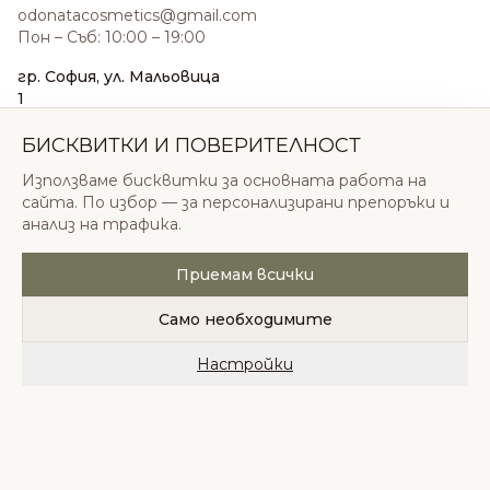
odonatacosmetics@gmail.com
Пон – Съб: 10:00 – 19:00
гр. София, ул. Мальовица
1
0876 185 022
sales@odonatacosmetics.com
БИСКВИТКИ И ПОВЕРИТЕЛНОСТ
Пон – Съб: 10:00 – 19:30;
Използваме бисквитки за основната работа на
Нед: 11:00 – 18:00
сайта. По избор — за персонализирани препоръки и
анализ на трафика.
Приемам всички
© 2026 Одоната Козметикс ООД. Всички права
запазени.
Само необходимите
Политика за поверителност
Общи условия
Бисквитки
Настройки
Начало
Категории
Любими
Количка
Профил