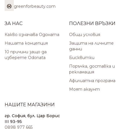
greenforbeauty.com
ЗА НАС
ПОЛЕЗНИ ВРЪЗКИ
Какво означава Одоната
Общи условия
Нашата концепция
Защита на личните
данни
10 причини защо да
изберете Odonata
Бисквитки
Поръчка, доставка и
рекламация
Афилиатна програма
Моят акаунт
НАШИТЕ МАГАЗИНИ
гр. София, бул. Цар Борис
III 93-95
0898 977 665