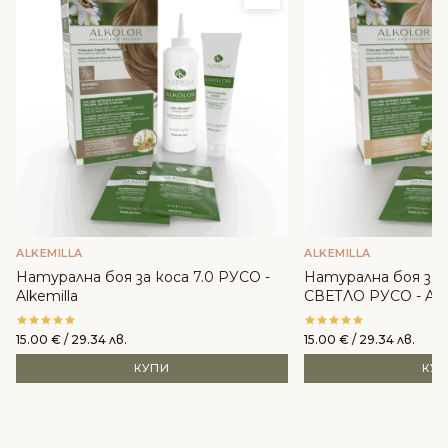
ALKEMILLA
ALKEMILLA
Натурална боя за коса 7.0 РУСО -
Натурална боя за 
Alkemilla
СВЕТЛО РУСО - Alke
15.00
€
/ 29.34 лв.
15.00
€
/ 29.34 лв.
КУПИ
КУ