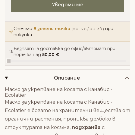
Спечели
8 зелени точки
при
(≈ 0.16 € / 0.31 лв.)
покупка
Безплатна доставка до офис/автомат при
поръчка над
50,00 €
Описание
Масло за укрепване на косата с Канабис -
Ecolatier
Масло за укрепване на косата с Канабис -
Ecolatier е богато на хранителни вещества от
органични растения, прониква дълбоко в
структурата на косъма,
подхранва
с