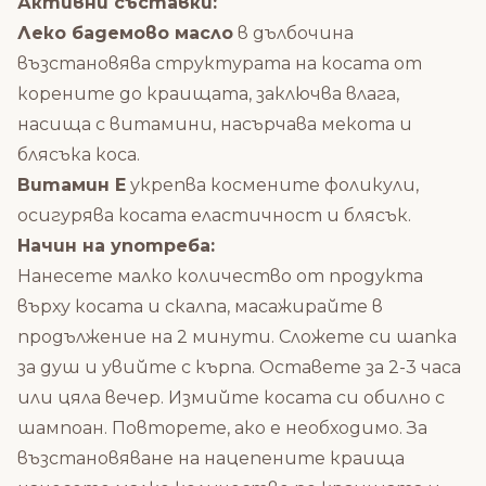
Активни съставки:
Леко бадемово масло
в дълбочина
възстановява структурата на косата от
корените до краищата, заключва влага,
насища с витамини, насърчава мекота и
блясъка коса.
Витамин Е
укрепва космените фоликули,
осигурява косата еластичност и блясък.
Начин на употреба:
Нанесете малко количество от продукта
върху косата и скалпа, масажирайте в
продължение на 2 минути. Сложете си шапка
за душ и увийте с кърпа. Оставете за 2-3 часа
или цяла вечер. Измийте косата си обилно с
шампоан. Повторете, ако е необходимо. За
възстановяване на нацепените краища