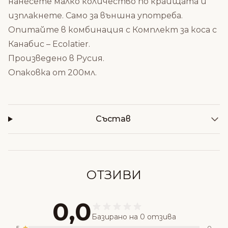
нанесете малко количество по краищата и
изплакнете. Само за външна употреба.
Опитайте в комбинация с
Комплект за коса с
Канабис – Ecolatier
.
Произведено в Русия.
Опаковка от 200мл.
Състав
ОТЗИВИ
0,0
Базирано на 0 отзива
5
0