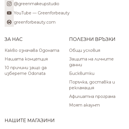
@greenmakeupstudio
YouTube — Greenforbeauty
greenforbeauty.com
ЗА НАС
ПОЛЕЗНИ ВРЪЗКИ
Какво означава Одоната
Общи условия
Нашата концепция
Защита на личните
данни
10 причини защо да
изберете Odonata
Бисквитки
Поръчка, доставка и
рекламация
Афилиатна програма
Моят акаунт
НАШИТЕ МАГАЗИНИ