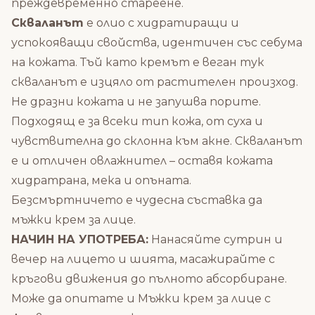
преждевременно стареене.
Скваланът
е олио с хидратиращи и
успокояващи свойства, идентичен със себума
на кожата. Тъй като кремът е веган тук
скваланът е изцяло от растителен произход.
Не дразни кожата и не запушва порите.
Подходящ е за всеки тип кожа, от суха и
чувствителна до склонна към акне. Скваланът
е и отличен овлажнител – оставя кожата
хидратрана, мека и опъната.
Безсмъртничето е чудесна съставка да
мъжки крем за лице.
НАЧИН НА УПОТРЕБА:
Нанасяйте сутрин и
вечер на лицето и шията, масажирайте с
кръгови движения до пълното абсорбиране.
Може да опитате и
Мъжки крем за лице с