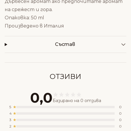
Дървесен аромат
ако предпочитате аромат
на срежест и гора.
Опаковка: 50 ml
Произведено в Италия
Състав
ОТЗИВИ
0,0
Базирано на 0 отзива
5
0
4
0
3
0
2
0