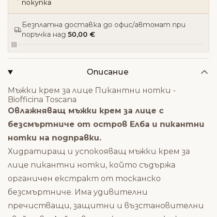
покупка
Безплатна доставка до офис/автомат при
поръчка над
50,00 €
Описание
Мъжки крем за лице Пикантни нотки -
Biofficina Toscana
Овлажняващ мъжки крем за лице с
безсмъртниче от остров Елба и пикантни
нотки на подправки.
Хидратиращ и успокояващ мъжки крем за
лице пикантни нотки, който съдържа
органичен екстракт от тосканско
безсмъртниче. Има удивителни
пречистващи, защитни и възстановителни