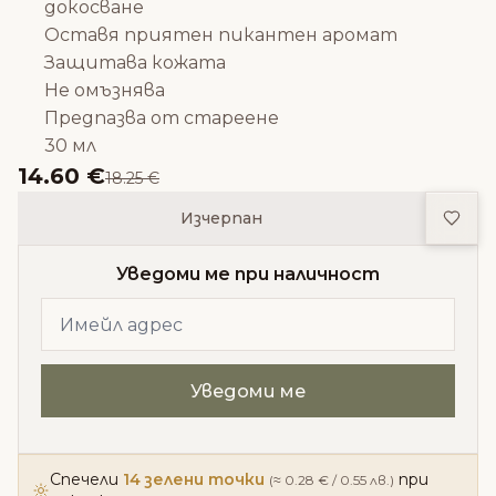
докосване
Оставя приятен пикантен аромат
Защитава кожата
Не омъзнява
Предпазва от стареене
30 мл
14.60 €
18.25 €
Доба
Изчерпан
Уведоми ме при наличност
Спечели
14 зелени точки
при
(≈ 0.28 € / 0.55 лв.)