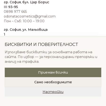
гр. София, бул. Цар Борис
III 93-95
0898 977 665
odonatacosmetics@gmail.com
Пон – Съб: 10:00 – 19:00
гр. София, ул. Мальовица
1
0876 185 022
sales@odonatacosmetics.com
БИСКВИТКИ И ПОВЕРИТЕЛНОСТ
Пон – Съб: 10:00 – 19:30;
Използваме бисквитки за основната работа на
Нед: 11:00 – 18:00
сайта. По избор — за персонализирани препоръки и
анализ на трафика.
Приемам всички
© 2026 Одоната Козметикс ООД. Всички права
запазени.
Само необходимите
Политика за поверителност
Общи условия
Бисквитки
Настройки
Начало
Категории
Любими
Количка
Профил