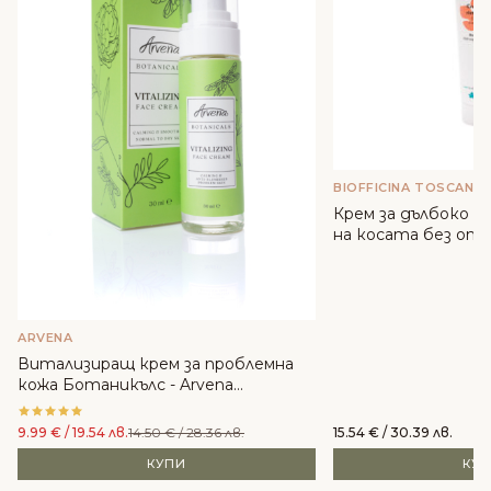
BIOFFICINA TOSCANA
Крем за дълбоко в
на косата без отми
Toscana
ARVENA
Витализиращ крем за проблемна
кожа Ботаникълс - Arvena
Cosmetics
9.99
€
/ 19.54 лв.
14.50
€
/ 28.36 лв.
15.54
€
/ 30.39 лв.
КУПИ
КУ