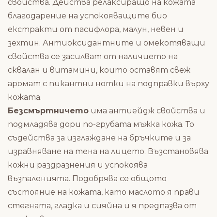
свойства. Действа релаксиращо на кожата
благодарение на успокояващите био
екстракти от пасифлора, малун, невен и
зехтин. Антиоксидантните и омекотяващи
свойства се засилват от наличието на
сквалан и витамини, които оставят свеж
аромат с пикантни нотки на подправки върху
кожата.
Безсмъртничето
има антиейдж свойства и
подмладява дори по-грубата мъжка кожа. То
съдейства за изглаждане на бръчките и за
изравняване на тена на лицето. Възстановява
кожни раздразнения и успокоява
възпаленията. Подобрява се общото
състояние на кожата, като маслото я прави
стегната, гладка и сияйна и я предпазва от