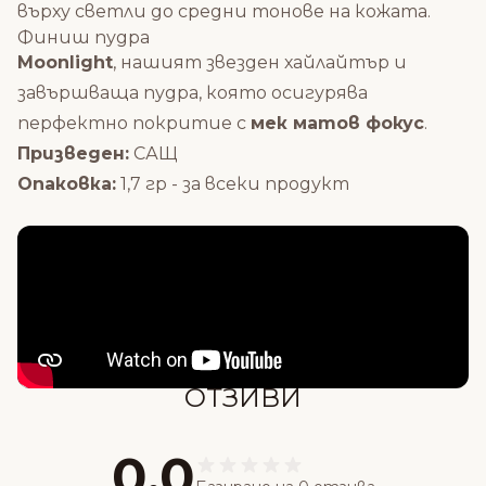
върху светли до средни тонове на кожата.
Финиш пудра
Moonlight
, нашият звезден хайлайтър и
завършваща пудра, която осигурява
перфектно покритие с
мек матов фокус
.
Призведен:
САЩ
Опаковка:
1,7 гр - за всеки продукт
Състав
ОТЗИВИ
0,0