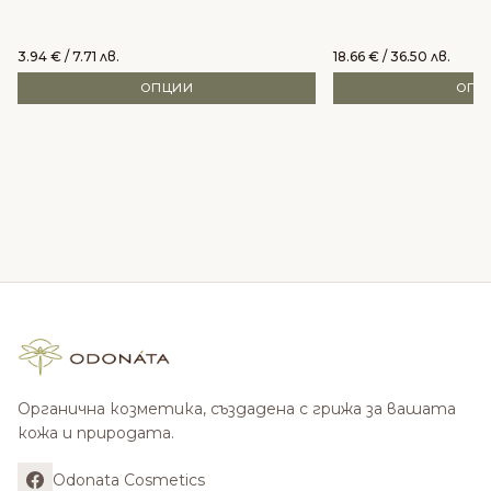
3.94
€
/ 7.71 лв.
18.66
€
/ 36.50 лв.
ОПЦИИ
ОПЦ
Органична козметика, създадена с грижа за вашата
кожа и природата.
Odonata Cosmetics