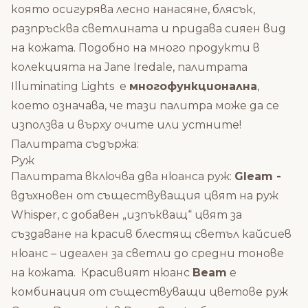
която осигурява лесно нанасяне, блясък,
разпръсква светлината и придава сияен вид
на кожата.
Подобно на много продукти в
колекцията на Jane Iredale, палитрата
Illuminating Lights е
многофункционална
,
което означава, че тази палитра може да се
използва и върху очите или устните!
Палитрата съдържа:
Руж
Палитрата включва два нюанса руж:
Gleam -
вдъхновен от съществуващия цвят на руж
Whisper, с добавен „изпъкващ“ цвят за
създаване на красив блестящ светъл кайсиев
нюанс – идеален за светли до средни тонове
на кожата. Красивият нюанс
Beam
е
комбинация от съществуващи цветове руж