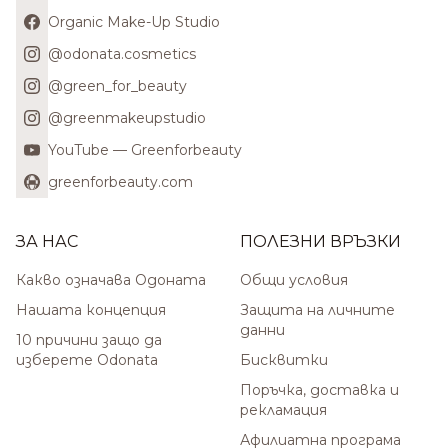
Organic Make-Up Studio
@odonata.cosmetics
@green_for_beauty
@greenmakeupstudio
YouTube — Greenforbeauty
greenforbeauty.com
ЗА НАС
ПОЛЕЗНИ ВРЪЗКИ
Какво означава Одоната
Общи условия
Нашата концепция
Защита на личните
данни
10 причини защо да
изберете Odonata
Бисквитки
Поръчка, доставка и
рекламация
Афилиатна програма