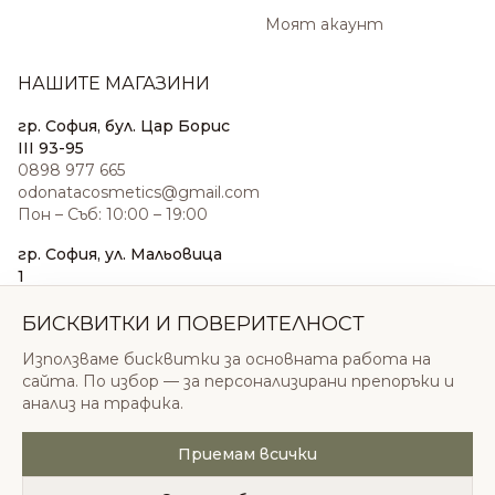
Моят акаунт
НАШИТЕ МАГАЗИНИ
гр. София, бул. Цар Борис
III 93-95
0898 977 665
odonatacosmetics@gmail.com
Пон – Съб: 10:00 – 19:00
гр. София, ул. Мальовица
1
0876 185 022
sales@odonatacosmetics.com
БИСКВИТКИ И ПОВЕРИТЕЛНОСТ
Пон – Съб: 10:00 – 19:30;
Използваме бисквитки за основната работа на
Нед: 11:00 – 18:00
сайта. По избор — за персонализирани препоръки и
анализ на трафика.
Приемам всички
© 2026 Одоната Козметикс ООД. Всички права
запазени.