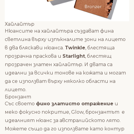
Хайлайтър
Нюансите на хайлайтъра създават фина
светлина върху изпъкналите зони на лицето
в два бляскави нюанса.
Twinkle
, блестяща
прозрачна праскова и
Starlight
, блестящ
прозрачен златен хайлайтър. И двата са
идеални за всички тонове на кожата и могат
да се използват върху няколко области на
лицето.
Бронзант
Със своето
фино златисто отражение
и
меко фокусно покритие, Glow, бронзантът е
идеалният нюанс за австралийското лято.
Можете също да го използвате като контур