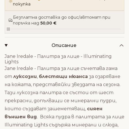
покупка
Безплатна доставка до офис/автомат при
поръчка над
50,00 €
Описание
Jane Iredale - Палитра за лице - Illuminating
Lights
Jane Iredale - Палитра за лице съчетава
гама
от
луксозни
,
блестящи нюанса
за озаряване
на кожата, представяйки звездата на сезона.
Тази луксозна палитра се състои от шест
прекрасни, допълващи се минерални пудри,
които създават зашеметяващ,
сияен
външен вид
.
Всяка пудра в палитрата за лице
Illuminating Lights съдържа минерали и слюда,