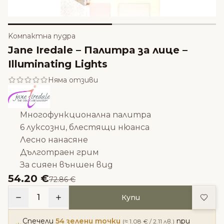
Kомпактна пудра
Jane Iredale – Палитра за лице –
Illuminating Lights
Няма отзиви
Многофункционална палитра
6
луксозни, блестящи нюанса
Лесно нанасяне
Дълготраен грим
За сияен външен вид
54.20 €
72.86 €
Доба
1
Купи
Спечели
54 зелени точки
при
(≈ 1.08 € / 2.11 лв.)