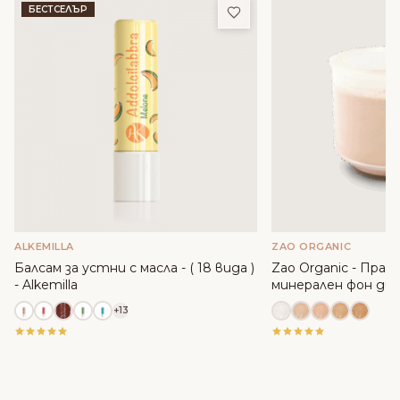
Добави в любими
БЕСТСЕЛЪР
ALKEMILLA
ZAO ORGANIC
Балсам за устни с масла - ( 18 вида )
Zao Organic - Прах
- Alkemilla
минерален фон дьо
+13