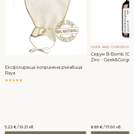
GEEK AND GORGEOUS
Серум B-Bomb 10% 
Zinc - Geek&Gorgeo
Ексфолираща копринена ръкавица
Raya
5.22
€
/ 10.21 лв.
8.69
€
/ 17.00 лв.