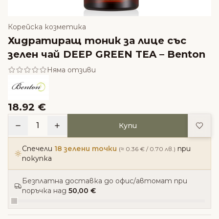
Корейска козметика
Хидратиращ тоник за лице със
зелен чай DEEP GREEN TEA – Benton
Няма отзиви
18.92 €
Доба
1
Купи
Спечели
18 зелени точки
при
(≈ 0.36 € / 0.70 лв.)
покупка
Безплатна доставка до офис/автомат при
поръчка над
50,00 €