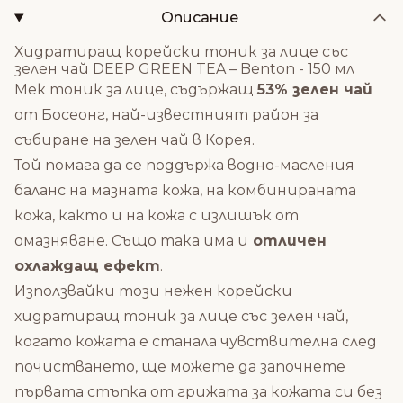
Описание
Хидратиращ корейски тоник за лице със
зелен чай DEEP GREEN TEA – Benton - 150 мл
Мек тоник за лице, съдържащ
53% зелен чай
от Босеонг, най-известният район за
събиране на зелен чай в Корея.
Той помага да се поддържа водно-масления
баланс на мазната кожа, на комбинираната
кожа, както и на кожа с излишък от
омазняване. Също така има и
отличен
охлаждащ ефект
.
Използвайки този нежен корейски
хидратиращ тоник за лице със зелен чай,
когато кожата е станала чувствителна след
почистването, ще можете да започнете
първата стъпка от грижата за кожата си без