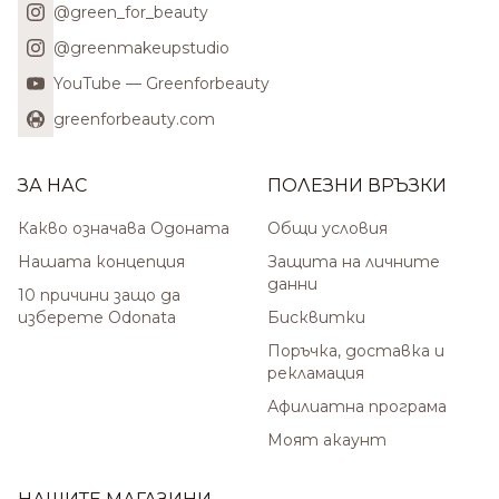
@green_for_beauty
@greenmakeupstudio
YouTube — Greenforbeauty
greenforbeauty.com
ЗА НАС
ПОЛЕЗНИ ВРЪЗКИ
Какво означава Одоната
Общи условия
Нашата концепция
Защита на личните
данни
10 причини защо да
изберете Odonata
Бисквитки
Поръчка, доставка и
рекламация
Афилиатна програма
Моят акаунт