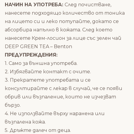
НАЧИН НА УПОТРЕБА:
След почистване,
нанесете подходящо количество от тоника
на лицето си и леко потупайте, докато се
абсорбира напълно в кожата. След което
нанесете
Крем-лосион за лице със зелен чай
DEEP GREEN TEA – Benton
ПРЕДУПРЕЖДЕНИЯ:
1. Само за външна употреба.
2. Избягвайте контакт с очите.
3. Прекратете употребата и се
консултирайте с лекар в случай, че се появи
обрив или възпаление, които не изчезват
бързо.
4. Не използвайте върху наранена или
възпалена кожа.
5. Дръжте далеч от деца.