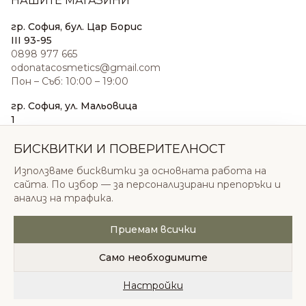
НАШИТЕ МАГАЗИНИ
гр. София, бул. Цар Борис
III 93-95
0898 977 665
odonatacosmetics@gmail.com
Пон – Съб: 10:00 – 19:00
гр. София, ул. Мальовица
1
0876 185 022
sales@odonatacosmetics.com
БИСКВИТКИ И ПОВЕРИТЕЛНОСТ
Пон – Съб: 10:00 – 19:30;
Използваме бисквитки за основната работа на
Нед: 11:00 – 18:00
сайта. По избор — за персонализирани препоръки и
анализ на трафика.
Приемам всички
© 2026 Одоната Козметикс ООД. Всички права
запазени.
Само необходимите
Политика за поверителност
Общи условия
Бисквитки
Настройки
Начало
Категории
Любими
Количка
Профил