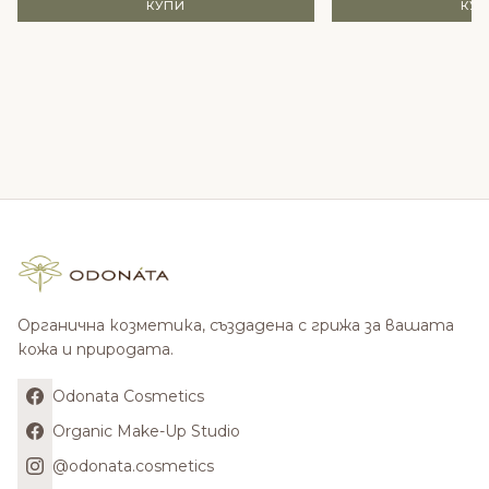
КУПИ
КУ
Органична козметика, създадена с грижа за вашата
кожа и природата.
Odonata Cosmetics
Organic Make-Up Studio
@odonata.cosmetics