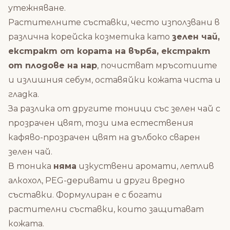
утежняване.
Растителните съставки, често използвани в
различна
корейска козметика
като
зелен чай,
екстракт от кората на върба, екстракт
от плодове на нар
, почистват мръсотиите
и излишния себум, оставяйки кожата чиста и
гладка.
За разлика от другите тоници със
зелен чай
с
прозрачен цвят, този има естествения
кафяво-прозрачен цвят на дълбоко сварен
зелен чай.
В тоника
няма
изкуствени аромати, летлив
алкохол, PEG-деривати и други вредно
съставки. Формулиран е с богати
растителни съставки, които защитават
кожата.