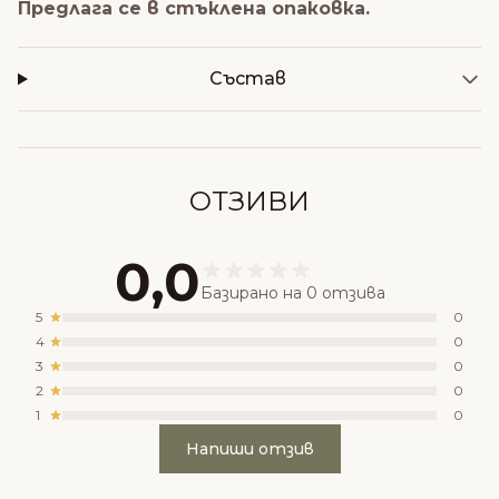
Предлага се в стъклена опаковка.
Състав
ОТЗИВИ
0,0
Базирано на 0 отзива
5
0
4
0
3
0
2
0
1
0
Напиши отзив