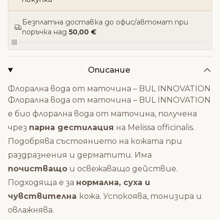
Безплатна доставка до офис/автомат при
поръчка над
50,00 €
Описание
Флорална вода от маточина – BUL INNOVATION
Флорална вода от маточина – BUL INNOVATION
е био флорална вода от маточина, получена
чрез
парна дестилация
на Melissa officinalis.
Подобрява състоянието на кожата при
раздразнения и дерматити. Има
почистващо
и освежаващо действие.
Подходяща е за
нормална, суха и
чувствителна
кожа. Успокоява, тонизира и
овлажнява.