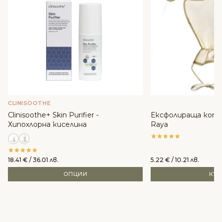
CLINISOOTHE
Clinisoothe+ Skin Purifier -
Ексфолираща копр
Хипохлорна киселина
Raya
18.41
€
/ 36.01 лв.
5.22
€
/ 10.21 лв.
ОПЦИИ
КУ