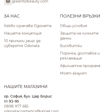
greenforbeauty.com
ЗА НАС
ПОЛЕЗНИ ВРЪЗКИ
Какво означава Одоната
Общи условия
Нашата концепция
Защита на личните
данни
10 причини защо да
изберете Odonata
Бисквитки
Поръчка, доставка и
рекламация
Афилиатна програма
Моят акаунт
НАШИТЕ МАГАЗИНИ
гр. София, бул. Цар Борис
III 93-95
0898 977 665
odonatacosmetics@gmail.com