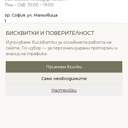
Пон – Съб: 10:00 – 19:00
гр. София, ул. Мальовица
1
0876 185 022
sales@odonatacosmetics.com
БИСКВИТКИ И ПОВЕРИТЕЛНОСТ
Пон – Съб: 10:00 – 19:30;
Използваме бисквитки за основната работа на
Нед: 11:00 – 18:00
сайта. По избор — за персонализирани препоръки и
анализ на трафика.
Приемам всички
© 2026 Одоната Козметикс ООД. Всички права
запазени.
Само необходимите
Политика за поверителност
Общи условия
Бисквитки
Настройки
Начало
Категории
Любими
Количка
Профил