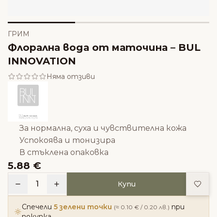
ГРИМ
Флорална вода от маточина – BUL
INNOVATION
Няма отзиви
За нормална, суха и чувствителна кожа
Успокоява и тонизира
В стъклена опаковка
5.88 €
Доба
1
Купи
Спечели
5 зелени точки
при
(≈ 0.10 € / 0.20 лв.)
покупка