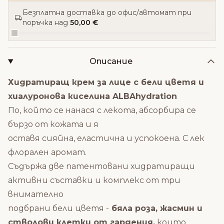
Безплатна доставка до офис/автомат при
поръчка над
50,00 €
Описание
Хидратиращ крем за лице с бели цветя и
хиалуронова киселина ALBAhydration
По, който се нанася с лекота, абсорбира се
бързо от кожата и я
оставя сияйна, еластична и успокоена. С лек
флорален аромат.
Съдържа две патентовани хидратиращи
активни съставки и комплекс от три
внимателно
подбрани бели цветя -
бяла роза, жасмин и
стволови клетки от гардения,
които