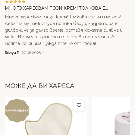
МНОГО ХАРЕСВАМ ТОЗИ КРЕМ! ТОЛКОВА Е...
Много харесвам този крем! Толкова е фин и нежен!
Леката му текстура попива бързо, хидратира в
дълбочина за дълго време, оставя кожата сияйна и
мека. Имам усещането и че става по-плътна. А
моята кожа има нужда точно от това!
Silviya R.
•
27.05.2025 г.
МОЖЕ ДА ВИ ХАРЕСА
Добави в любими