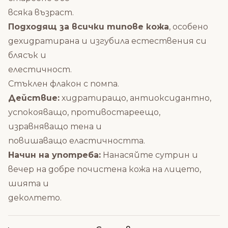
всяка възраст.
Подходящ за всички типове кожа
, особено
дехидратирана и изгубила естествения си
блясък и
елестичност.
Стъклен флакон с помпа.
Действие:
хидратиращо, антиоксидантно,
успокояващо, противостареещо,
изравняващо тена и
повишаващо еластичността.
Начин на употреба:
Нанасяйте сутрин и
вечер на добре почистена кожа на лицето,
шията и
деколтето.