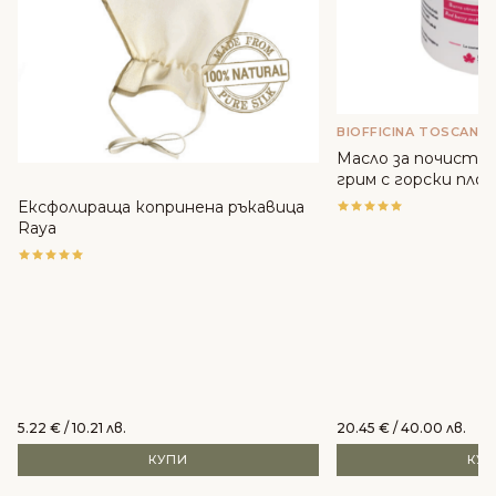
BIOFFICINA TOSCANA
Масло за почиства
грим с горски плодо
Toscana
Ексфолираща копринена ръкавица
Raya
5.22
€
/ 10.21 лв.
20.45
€
/ 40.00 лв.
КУПИ
КУ