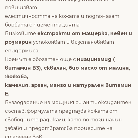
повишават
елестичността на кожата и подпомагат
борбата с пигментацията.
Билковите
екстракти от мащерка, невен и
розмарин
успокояват и възстановяват
епидермиса.
Кремът е обогатен още с
ниацинамид (
витамин B3), сквалан, био масло от малина,
жожоба,
камелия, арган, манго и натурален витамин
Е.
Благодарение на мощния си антиоксидантен
състав, формулата предпазва кожата от
свободните радикали, като по този начин
забавя и предотвратява процесите на
стареене във