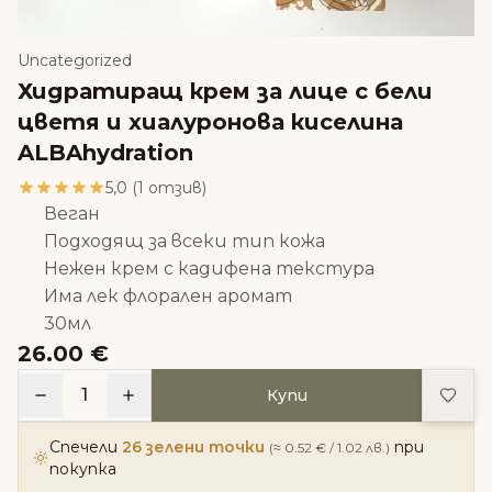
Uncategorized
Хидратиращ крем за лице с бели
цветя и хиалуронова киселина
ALBAhydration
5,0 (1 отзив)
Веган
Подходящ за всеки тип кожа
Нежен крем с кадифена текстура
Има лек флорален аромат
30мл
26.00 €
Доба
1
Купи
Спечели
26 зелени точки
при
(≈ 0.52 € / 1.02 лв.)
покупка