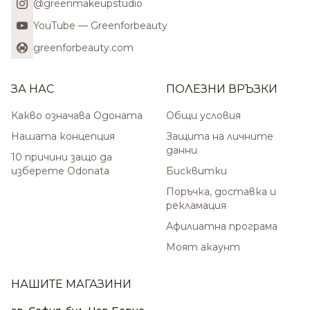
@greenmakeupstudio
YouTube — Greenforbeauty
greenforbeauty.com
ЗА НАС
ПОЛЕЗНИ ВРЪЗКИ
Какво означава Одоната
Общи условия
Нашата концепция
Защита на личните
данни
10 причини защо да
изберете Odonata
Бисквитки
Поръчка, доставка и
рекламация
Афилиатна програма
Моят акаунт
НАШИТЕ МАГАЗИНИ