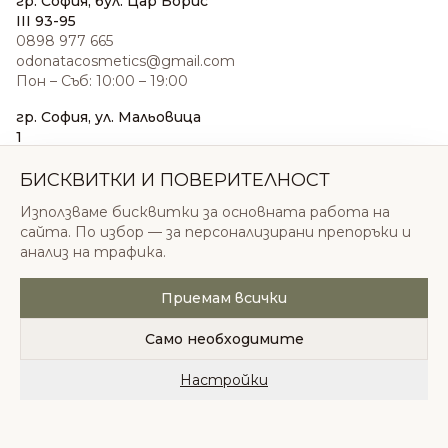
гр. София, бул. Цар Борис
III 93-95
0898 977 665
odonatacosmetics@gmail.com
Пон – Съб: 10:00 – 19:00
гр. София, ул. Мальовица
1
0876 185 022
sales@odonatacosmetics.com
БИСКВИТКИ И ПОВЕРИТЕЛНОСТ
Пон – Съб: 10:00 – 19:30;
Използваме бисквитки за основната работа на
Нед: 11:00 – 18:00
сайта. По избор — за персонализирани препоръки и
анализ на трафика.
Приемам всички
© 2026 Одоната Козметикс ООД. Всички права
запазени.
Само необходимите
Политика за поверителност
Общи условия
Бисквитки
Настройки
Начало
Категории
Любими
Количка
Профил