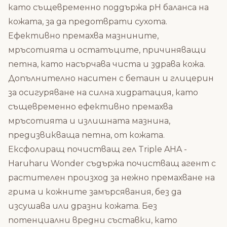
като същевременно поддържа рН баланса на
кожата, за да предотврати сухота.
Ефективно премахва мазнините,
мръсотията и остатъците, причиняващи
петна, като насърчава чиста и здрава кожа.
Допълнително наситен с бетаин и глицерин
за осигуряване на силна хидратация, като
същевременно ефективно премахва
мръсотията и излишната мазнина,
предизвикваща петна, от кожата.
Ексфолиращ почистващ гел Triple AHA -
Haruharu Wonder съдържа почистващ агент с
растителен произход за нежно премахване на
грима и кожните замърсявания, без да
изсушава или дразни кожата. Без
потенциални вредни съставки, като