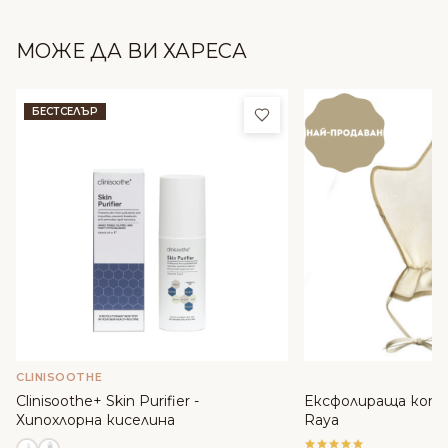
МОЖЕ ДА ВИ ХАРЕСА
Добави в любими
БЕСТСЕЛЪР
CLINISOOTHE
Clinisoothe+ Skin Purifier -
Ексфолираща копр
Хипохлорна киселина
Raya