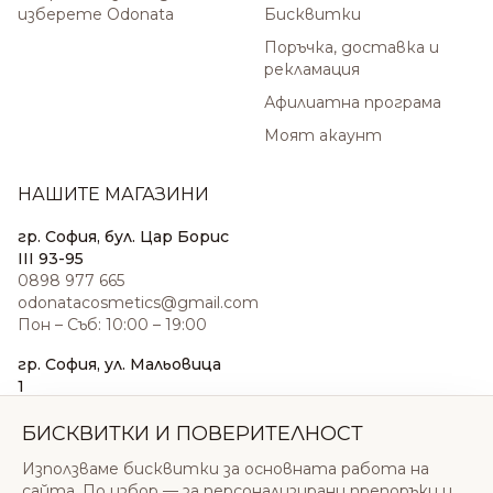
изберете Odonata
Бисквитки
Поръчка, доставка и
рекламация
Афилиатна програма
Моят акаунт
НАШИТЕ МАГАЗИНИ
гр. София, бул. Цар Борис
III 93-95
0898 977 665
odonatacosmetics@gmail.com
Пон – Съб: 10:00 – 19:00
гр. София, ул. Мальовица
1
0876 185 022
sales@odonatacosmetics.com
БИСКВИТКИ И ПОВЕРИТЕЛНОСТ
Пон – Съб: 10:00 – 19:30;
Използваме бисквитки за основната работа на
Нед: 11:00 – 18:00
сайта. По избор — за персонализирани препоръки и