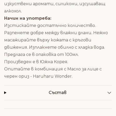
изкуствени аромати, силикони, изсушаващ
алкохол.
Начин на употреба:
Изстискайте достатъчно количество.
Разпенете добре между влажни длани. Нежно
масажирайте върху кожата с кръгови
движения. Изплакнете обилно с хладка вода.
Предлага се в опаковка от 100мл.
Произведен е в Южна Корея.
Опитайте в комбинация с
Масло за лице с
черен ориз - Haruharu Wonder
.
Състав