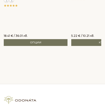
18.41
€
/ 36.01 лв.
5.22
€
/ 10.21 лв.
ОПЦИИ
КУ