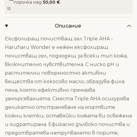
поръчка над
50,00 €
Описание
Ексфолиращ почистващ гел Triple AHA -
Haruharu Wonder е нежен ексфолиращ
почистващ гел, подходящ за всеки тип кожа,
включително чувствителна. С ниско pH и
растителни повърхностно активни
вещества от кокосово масло, образува фина
пяна, която ефективно премахва
замърсяванията. Сместа Triple AHA осигурява
деликатно отстраняване на мъртвите
кожни клетки, оставяйки кожата ви освежена
и хидратирана. Ефикасно дълбоко почиства и
предотвратява натрупването в порите,