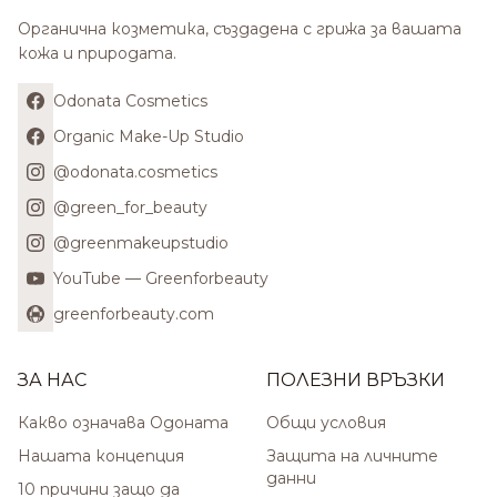
Органична козметика, създадена с грижа за вашата
кожа и природата.
Odonata Cosmetics
Organic Make-Up Studio
@odonata.cosmetics
@green_for_beauty
@greenmakeupstudio
YouTube — Greenforbeauty
greenforbeauty.com
ЗА НАС
ПОЛЕЗНИ ВРЪЗКИ
Какво означава Одоната
Общи условия
Нашата концепция
Защита на личните
данни
10 причини защо да