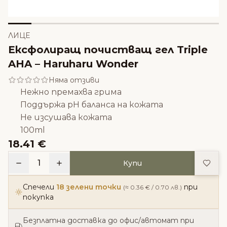
ЛИЦЕ
Ексфолиращ почистващ гел Triple
AHA – Haruharu Wonder
Няма отзиви
Нежно премахва грима
Поддържа рН баланса на кожата
Не изсушава кожата
100ml
18.41 €
Доба
1
Купи
Спечели
18 зелени точки
при
(≈ 0.36 € / 0.70 лв.)
покупка
Безплатна доставка до офис/автомат при