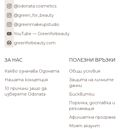
@odonata.cosmetics
@green_for_beauty
@greenmakeupstudio
YouTube — Greenforbeauty
greenforbeauty.com
ЗА НАС
ПОЛЕЗНИ ВРЪЗКИ
Какво означава Одоната
Общи условия
Нашата концепция
Защита на личните
данни
10 причини защо да
изберете Odonata
Бисквитки
Поръчка, доставка и
рекламация
Афилиатна програма
Моят акаунт