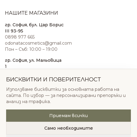
НАШИТЕ МАГАЗИНИ
гр. София, бул. Цар Борис
III 93-95
0898 977 665
odonatacosmetics@gmail.com
Пон – Съб: 10:00 – 19:00
гр. София, ул. Мальовица
1
0876 185 022
sales@odonatacosmetics.com
БИСКВИТКИ И ПОВЕРИТЕЛНОСТ
Пон – Съб: 10:00 – 19:30;
Използваме бисквитки за основната работа на
Нед: 11:00 – 18:00
сайта. По избор — за персонализирани препоръки и
анализ на трафика.
Приемам всички
© 2026 Одоната Козметикс ООД. Всички права
запазени.
Само необходимите
Политика за поверителност
Общи условия
Бисквитки