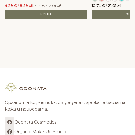
4.29
€
/ 8.39 лв.
6.14
€
/ 12.01 лв.
10.74
€
/ 21.01 лв.
КУПИ
ОПЦ
Органична козметика, създадена с грижа за вашата
кожа и природата.
Odonata Cosmetics
Organic Make-Up Studio