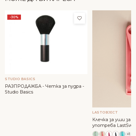
Добави в любими
-30%
STUDIO BASICS
РАЗПРОДАЖБА - Четка за пудра -
Studio Basics
LASTOBJECT
Клечка за уши за 
употреба LastSwab 
+1