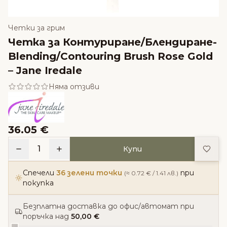
Четки за грим
Четка за Контуриране/Блендиране-
Blending/Contouring Brush Rose Gold
– Jane Iredale
Няма отзиви
36.05 €
Доба
1
Купи
Спечели
36 зелени точки
при
(≈ 0.72 € / 1.41 лв.)
покупка
Безплатна доставка до офис/автомат при
поръчка над
50,00 €