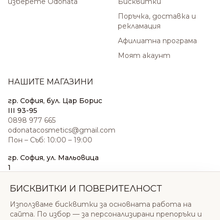
изберете Odonata
Бисквитки
Поръчка, доставка и
рекламация
Афилиатна програма
Моят акаунт
НАШИТЕ МАГАЗИНИ
гр. София, бул. Цар Борис
III 93-95
0898 977 665
odonatacosmetics@gmail.com
Пон – Съб: 10:00 – 19:00
гр. София, ул. Мальовица
1
0876 185 022
sales@odonatacosmetics.com
БИСКВИТКИ И ПОВЕРИТЕЛНОСТ
Пон – Съб: 10:00 – 19:30;
Използваме бисквитки за основната работа на
Нед: 11:00 – 18:00
сайта. По избор — за персонализирани препоръки и