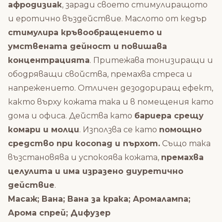
афродизиак
, заради своето стимулиращото
и еротично въздействие. Маслото от кедър
стимулира кръвообращението и
умствената дейност и повишава
концентрацията
. Притежава тонизиращи и
ободряващи свойства, премахва стреса и
напрежението. Отличен дезодориращ ефект,
както върху кожата така и в помещения като
дома и офиса. Действа като
бариера срещу
комари и молци
. Използва се като
помощно
средство при косопад и пърхот.
Също така
възстановява и успокоява кожата,
премахва
целулита и има изразено диуретично
действие
.
Масаж; Вана; Вана за крака; Аромалампа;
Арома спрей; Дифузер