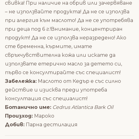
свивка! При наличие на обрив или зачервяване
– не използвайте продукта! Да не се използва
при алергия към маслото! Да не се употребява
при деца под 6 г.!Внимание, концентриран
продукт! Да не се използва неразредено! Ако
сте бременна, кърмите, имате
свръхчувствителна кожа или искате да
използвате етерично масло за детето си,
първо се консултирайте със специалист!
Забележка:
Маслото от Кедър е със силно
действие и изисква преди употреба
консултация със специалист!
Ботанично име:
Cedrus Atlantica Bark Oil
Произход:
Мароко
Добив:
Парна дестилация