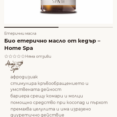
Етерични масла
Био етерично масло от кедър –
Home Spa
Няма отзиви
афродизиак
стимулира кръвообращението и
умствената дейност
бариера срещу комари и молци
помощно средство при косопад и пърхот
премахва целулита и има изразено
диуретично действие