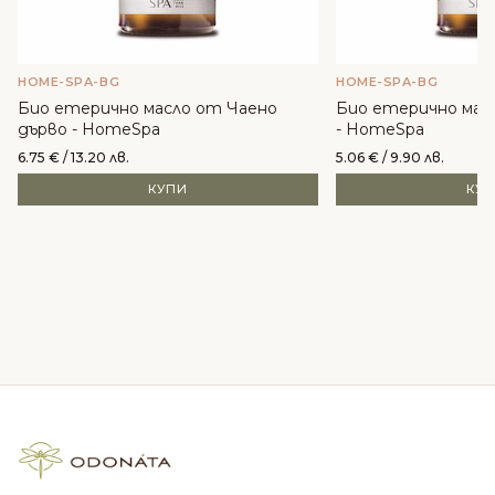
HOME-SPA-BG
HOME-SPA-BG
Био етерично масло от Чаено
Био етерично мас
дърво - HomeSpa
- HomeSpa
6.75
€
/ 13.20 лв.
5.06
€
/ 9.90 лв.
КУПИ
КУ