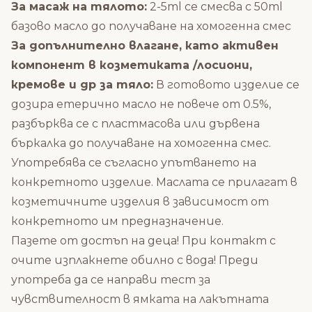
За масаж на тялото:
2-5ml се смесва с 50ml
базово масло до получаване на хомогенна смес
За допълнително влагане, като активен
компонент в козметиката /лосиони,
кремове и др за тяло:
В готовото изделие се
дозира етерично масло не повече от 0.5%,
разбърква се с пластмасова или дървена
бъркалка до получаване на хомогенна смес.
Употребява се съгласно упътването на
конкретното изделие. Маслата се прилагат в
козметичните изделия в зависимост от
конкретното им предназначение.
Пазете от достъп на деца! При контакт с
очите изплакнете обилно с вода! Преди
употреба да се направи тест за
чувствителност в ямката на лакътната