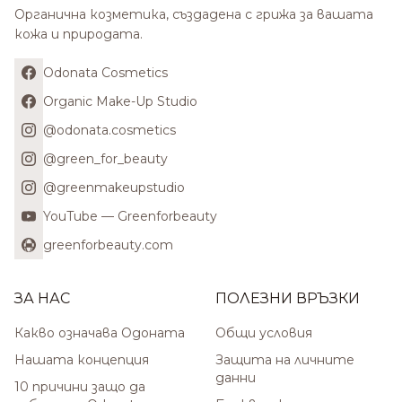
Органична козметика, създадена с грижа за вашата
кожа и природата.
Odonata Cosmetics
Organic Make-Up Studio
@odonata.cosmetics
@green_for_beauty
@greenmakeupstudio
YouTube — Greenforbeauty
greenforbeauty.com
ЗА НАС
ПОЛЕЗНИ ВРЪЗКИ
Какво означава Одоната
Общи условия
Нашата концепция
Защита на личните
данни
10 причини защо да