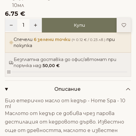
10мл
6.75 €
Доба
1
Купи
Спечели
6 зелени точки
при
(≈ 0.12 € / 0.23 лв.)
покупка
Безплатна доставка до офис/автомат при
поръчка над
50,00 €
Описание
Био етерично масло от кедър - Home Spa - 10
ml
Маслото от кедър се добива чрез парова
дестилация от кедровото дърво. Известно
още от древността, маслото е известен