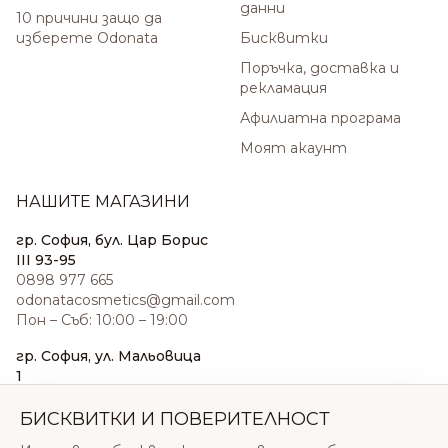
данни
10 причини защо да
изберете Odonata
Бисквитки
Поръчка, доставка и
рекламация
Афилиатна програма
Моят акаунт
НАШИТЕ МАГАЗИНИ
гр. София, бул. Цар Борис
III 93-95
0898 977 665
odonatacosmetics@gmail.com
Пон – Съб: 10:00 – 19:00
гр. София, ул. Мальовица
1
0876 185 022
sales@odonatacosmetics.com
БИСКВИТКИ И ПОВЕРИТЕЛНОСТ
Пон – Съб: 10:00 – 19:30;