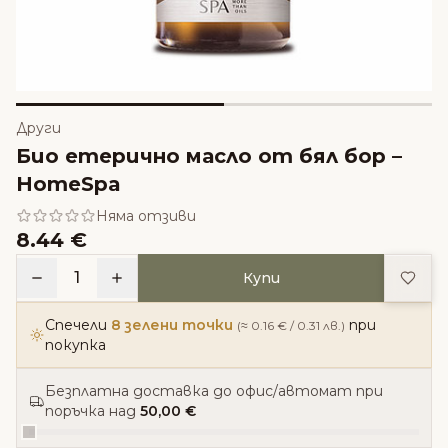
Други
Био етерично масло от бял бор –
HomeSpa
Няма отзиви
8.44 €
Доба
1
Купи
Спечели
8 зелени точки
при
(≈ 0.16 € / 0.31 лв.)
покупка
Безплатна доставка до офис/автомат при
поръчка над
50,00 €