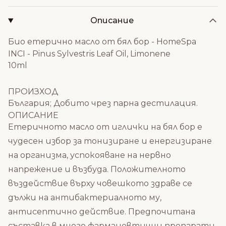
Описание
Био етерично масло от бял бор - HomeSpa
INCI - Pinus Sylvestris Leaf Oil, Limonene
10ml
ПРОИЗХОД
България; Добито чрез парна дестилация.
ОПИСАНИЕ
Етеричното масло от иглички на бял бор е
чудесен избор за тонизиране и енергизиране
на организма, успокояване на нервно
напрежение и възбуда. Положителното
въздействие върху човешкото здраве се
дължи на антибактериалното му,
антисептично действие. Предпочитана
съставка в много фармацевтични препарати,