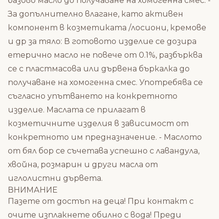
базово масло до получаване на хомогенна смес. -
За допълнително влагане, като активен
компонент в козметиката /лосиони, кремове
и др за тяло: В готовото изделие се дозира
етерично масло не повече от 0.1%, разбърква
се с пластмасова или дървена бъркалка до
получаване на хомогенна смес. Употребява се
съгласно упътването на конкретното
изделие. Маслата се прилагат в
козметичните изделия в зависимост от
конкретното им предназначение. - Маслото
от бял бор се съчетава успешно с лавандула,
хвойна, розмарин и други масла от
иглолистни дървета.
ВНИМАНИЕ
Пазете от достъп на деца! При контакт с
очите изплакнете обилно с вода! Преди