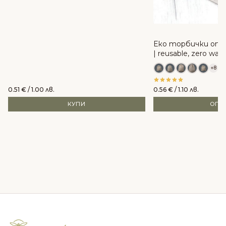
Еко торбички от 
| reusable, zero was
+8
0.51
€
/ 1.00 лв.
0.56
€
/ 1.10 лв.
КУПИ
ОПЦ