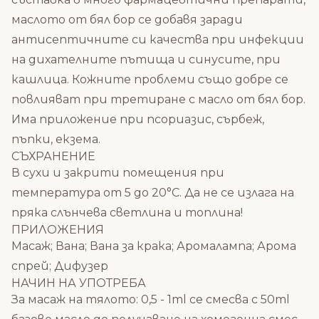
маслото от бял бор се добавя заради
антисептичните си качества при инфекции
на дихателните пътища и синусите, при
кашлица. Кожните проблеми също добре се
повлияват при третиране с масло от бял бор.
Има приложение при псориазис, сърбеж,
пъпки, екзема.
СЪХРАНЕНИЕ
В сухи и закрити помещения при
температура от 5 до 20°C. Да не се излага на
пряка слънчева светлина и топлина!
ПРИЛОЖЕНИЯ
Масаж; Вана; Вана за крака; Аромалампа; Арома
спрей; Дифузер
НАЧИН НА УПОТРЕБА
За масаж на тялото: 0,5 - 1ml се смесва с 50ml