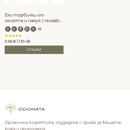
Еко торбички от
лен,юта и памук | reusable,
zero waste
+8
0.56
€
/ 1.10 лв.
ОПЦИИ
Органична козметика, създадена с грижа за вашата
кожа и природата.