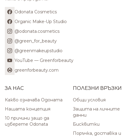
Odonata Cosmetics
Organic Make-Up Studio
@odonata.cosmetics
@green_for_beauty
@greenmakeupstudio
YouTube — Greenforbeauty
greenforbeauty.com
ЗА НАС
ПОЛЕЗНИ ВРЪЗКИ
Какво означава Одоната
Общи условия
Нашата концепция
Защита на личните
данни
10 причини защо да
изберете Odonata
Бисквитки
Поръчка, доставка и