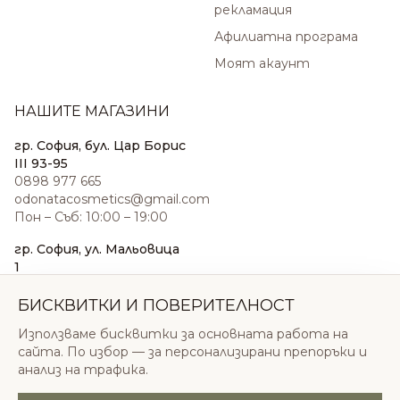
рекламация
Афилиатна програма
Моят акаунт
НАШИТЕ МАГАЗИНИ
гр. София, бул. Цар Борис
III 93-95
0898 977 665
odonatacosmetics@gmail.com
Пон – Съб: 10:00 – 19:00
гр. София, ул. Мальовица
1
0876 185 022
sales@odonatacosmetics.com
БИСКВИТКИ И ПОВЕРИТЕЛНОСТ
Пон – Съб: 10:00 – 19:30;
Използваме бисквитки за основната работа на
Нед: 11:00 – 18:00
сайта. По избор — за персонализирани препоръки и
анализ на трафика.