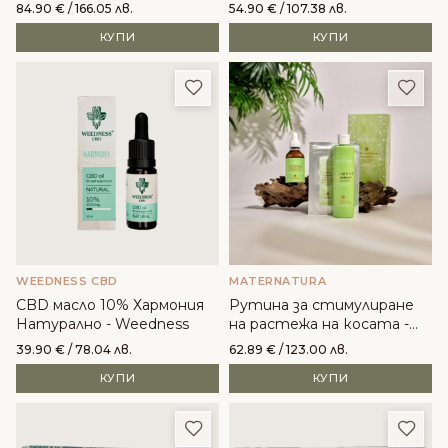
Weedness
Weedness
84.90
€
/ 166.05 лв.
54.90
€
/ 107.38 лв.
КУПИ
КУПИ
Добави в любими
Доба
WEEDNESS CBD
MATERNATURA
CBD масло 10% Хармония
Рутина за стимулиране
Натурално - Weedness
на растежа на косата -
MaterNatura
39.90
€
/ 78.04 лв.
62.89
€
/ 123.00 лв.
КУПИ
КУПИ
Добави в любими
Доба