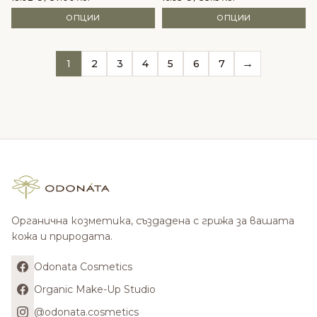
ОПЦИИ
ОПЦИИ
→
1
2
3
4
5
6
7
Органична козметика, създадена с грижа за вашата
кожа и природата.
Odonata Cosmetics
Organic Make-Up Studio
@odonata.cosmetics