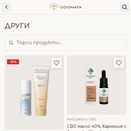
Skip to content
ДРУГИ
Добави в любими
Доба
-16%
WEEDNESS CBD
CBD масло 40% Хармония с