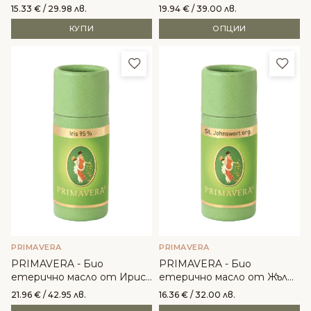
15.33
€
/ 29.98 лв.
19.94
€
/ 39.00 лв.
КУПИ
ОПЦИИ
Добави в любими
Доба
PRIMAVERA
PRIMAVERA
PRIMAVERA - Био
PRIMAVERA - Био
етерично масло от Ирис
етерично масло от Жълт
1% 5мл
кантарион 1ml
21.96
€
/ 42.95 лв.
16.36
€
/ 32.00 лв.