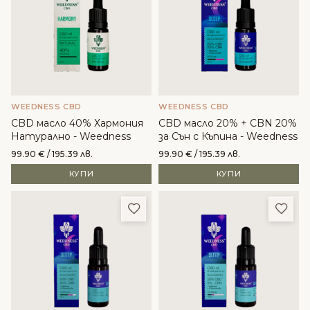
WEEDNESS CBD
WEEDNESS CBD
CBD масло 40% Хармония
CBD масло 20% + CBN 20%
Натурално - Weedness
за Сън с Къпина - Weedness
99.90
€
/ 195.39 лв.
99.90
€
/ 195.39 лв.
КУПИ
КУПИ
Добави в любими
Доба