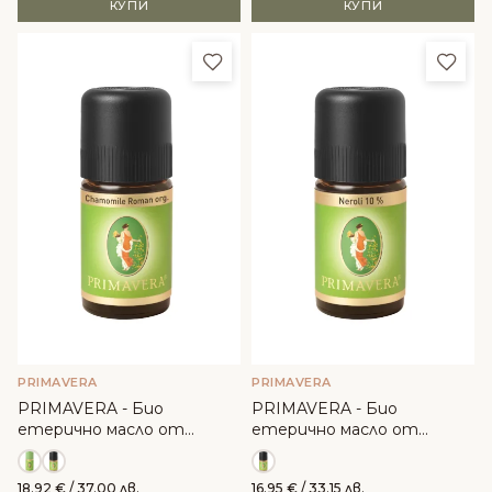
КУПИ
КУПИ
Добави в любими
Доба
PRIMAVERA
PRIMAVERA
PRIMAVERA - Био
PRIMAVERA - Био
етерично масло от
етерично масло от
Римска лайка
Нероли 10%
18.92
€
/ 37.00 лв.
16.95
€
/ 33.15 лв.