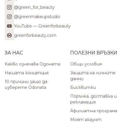
@green_for_beauty
@greenmakeupstudio
YouTube — Greenforbeauty
greenforbeauty.com
ЗА НАС
ПОЛЕЗНИ ВРЪЗКИ
Какво означава Одоната
Общи условия
Нашата концепция
Защита на личните
данни
10 причини защо да
изберете Odonata
Бисквитки
Поръчка, доставка и
рекламация
Афилиатна програма
Моят акаунт