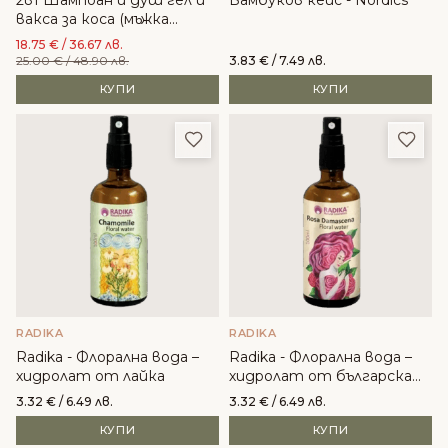
вакса за коса (мъжка
серия) - Alkemilla
18.75
€
/ 36.67 лв.
25.00
€
/ 48.90 лв.
3.83
€
/ 7.49 лв.
КУПИ
КУПИ
Добави в любими
Доба
RADIKA
RADIKA
Radika - Флорална вода –
Radika - Флорална вода –
хидролат от лайка
хидролат от българска
роза
3.32
€
/ 6.49 лв.
3.32
€
/ 6.49 лв.
КУПИ
КУПИ