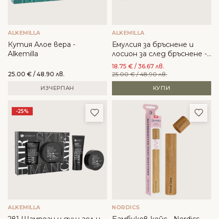
ALKEMILLA
ALKEMILLA
Кутия Алое вера -
Емулсия за бръснене и
Alkemilla
лосион за след бръснене -
Alkemilla
18.75
€
/ 36.67 лв.
25.00
€
/ 48.90 лв.
25.00
€
/ 48.90 лв.
ИЗЧЕРПАН
КУПИ
Добави в любими
Доба
-25%
ALKEMILLA
NORDICS
2в1 Шампоан и душ гел и
Бамбуков кейс - Nordics