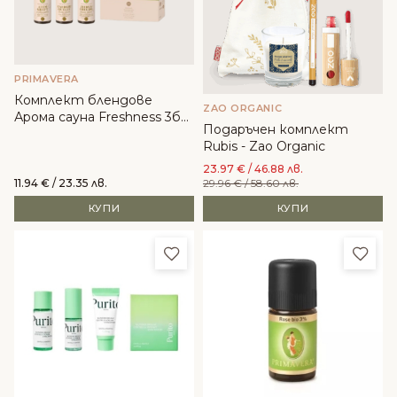
PRIMAVERA
Комплект блендове
ZAO ORGANIC
Арома сауна Freshness 3бр.
Подаръчен комплект
- Primavera
Rubis - Zao Organic
23.97
€
/ 46.88 лв.
11.94
€
/ 23.35 лв.
29.96
€
/ 58.60 лв.
КУПИ
КУПИ
Добави в любими
Доба