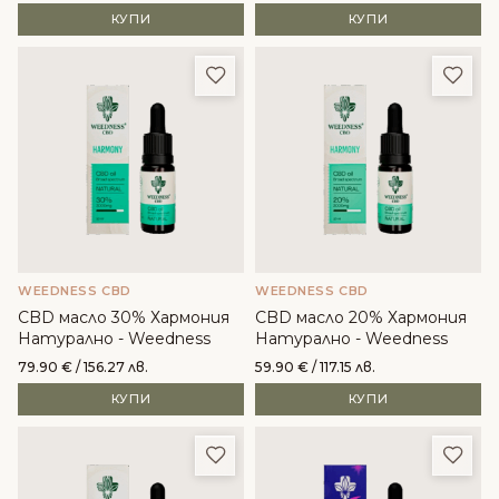
КУПИ
КУПИ
Добави в любими
Доба
WEEDNESS CBD
WEEDNESS CBD
CBD масло 30% Хармония
CBD масло 20% Хармония
Натурално - Weedness
Натурално - Weedness
79.90
€
/ 156.27 лв.
59.90
€
/ 117.15 лв.
КУПИ
КУПИ
Добави в любими
Доба