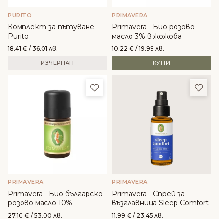
PURITO
PRIMAVERA
Комплект за пътуване -
Primavera - Био розово
Purito
масло 3% в жожоба
18.41
€
/ 36.01 лв.
10.22
€
/ 19.99 лв.
ИЗЧЕРПАН
КУПИ
Добави в любими
Доба
PRIMAVERA
PRIMAVERA
Primavera - Био българско
Primavera - Спрей за
розово масло 10%
възглавница Sleep Comfort
27.10
€
/ 53.00 лв.
11.99
€
/ 23.45 лв.