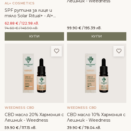
Лешник - Weedness
AL+ COSMETICS
SPF рутина за лице и
тяло Solar Ritual+ - Al+
Cosmetics
62.88
€
/ 122.98 лв.
74.60
€
/ 145.90 лв.
99.90
€
/ 195.39 лв.
КУПИ
КУПИ
Добави в любими
Доба
WEEDNESS CBD
WEEDNESS CBD
CBD масло 20% Хармония с
CBD масло 10% Хармония с
Лешник - Weedness
Лешник - Weedness
59.90
€
/ 117.15 лв.
39.90
€
/ 78.04 лв.