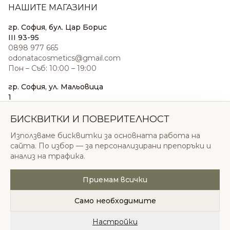
НАШИТЕ МАГАЗИНИ
гр. София, бул. Цар Борис
III 93-95
0898 977 665
odonatacosmetics@gmail.com
Пон – Съб: 10:00 – 19:00
гр. София, ул. Мальовица
1
0876 185 022
sales@odonatacosmetics.com
БИСКВИТКИ И ПОВЕРИТЕЛНОСТ
Пон – Съб: 10:00 – 19:30;
Използваме бисквитки за основната работа на
Нед: 11:00 – 18:00
сайта. По избор — за персонализирани препоръки и
анализ на трафика.
Приемам всички
© 2026 Одоната Козметикс ООД. Всички права
запазени.
Само необходимите
Политика за поверителност
Общи условия
Бисквитки
Настройки