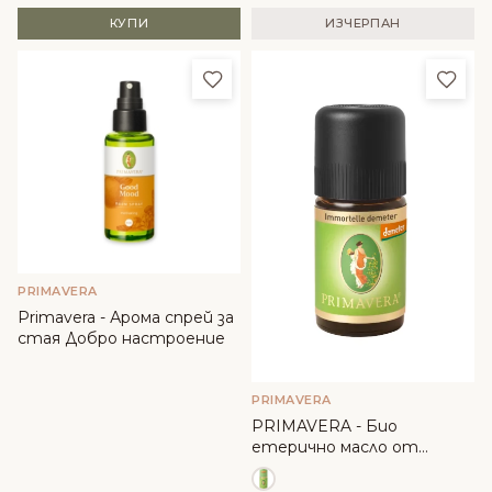
КУПИ
ИЗЧЕРПАН
Добави в любими
Доба
PRIMAVERA
Primavera - Арома спрей за
стая Добро настроение
PRIMAVERA
PRIMAVERA - Био
етерично масло от
Безсмъртниче Demeter