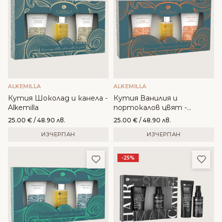
ALKEMILLA
ALKEMILLA
Кутия Шоколад и канела -
Кутия Ванилия и
Alkemilla
портокалов цвят -
Alkemilla
25.00
€
/ 48.90 лв.
25.00
€
/ 48.90 лв.
ИЗЧЕРПАН
ИЗЧЕРПАН
Добави в любими
Доба
-25%