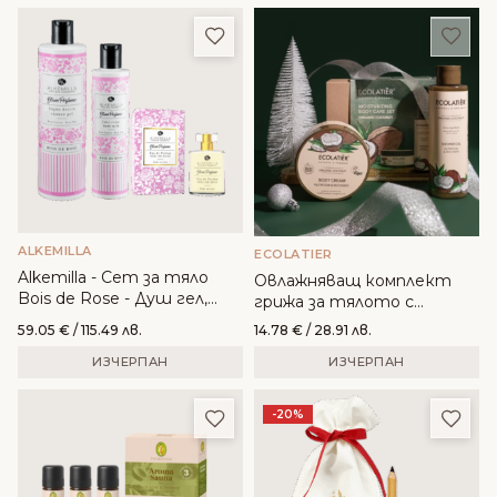
Добави в любими
Доба
ALKEMILLA
ECOLATIER
Alkemilla - Сет за тяло
Oвлажняващ комплект
Bois de Rose - Душ гел,
грижа за тялото с
лосион за тяло и
органичен кокос - Ecolatier
59.05
€
/ 115.49 лв.
14.78
€
/ 28.91 лв.
натурален парфюм
ИЗЧЕРПАН
ИЗЧЕРПАН
Добави в любими
Доба
-20%