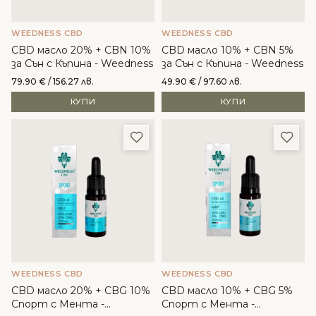
WEEDNESS CBD
WEEDNESS CBD
CBD масло 20% + CBN 10%
CBD масло 10% + CBN 5%
за Сън с Къпина - Weedness
за Сън с Къпина - Weedness
79.90
€
/ 156.27 лв.
49.90
€
/ 97.60 лв.
КУПИ
КУПИ
Добави в любими
Доба
WEEDNESS CBD
WEEDNESS CBD
CBD масло 20% + CBG 10%
CBD масло 10% + CBG 5%
Спорт с Мента -
Спорт с Мента -