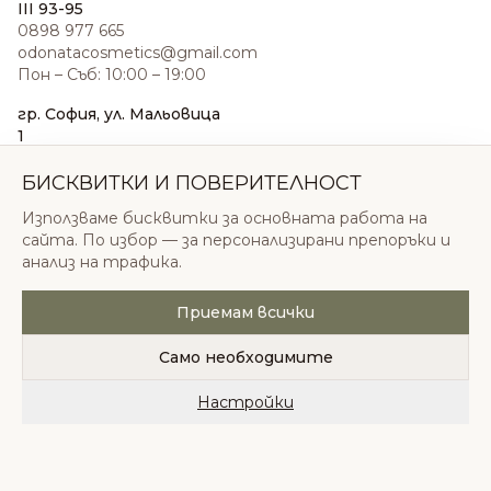
III 93-95
0898 977 665
odonatacosmetics@gmail.com
Пон – Съб: 10:00 – 19:00
гр. София, ул. Мальовица
1
0876 185 022
sales@odonatacosmetics.com
БИСКВИТКИ И ПОВЕРИТЕЛНОСТ
Пон – Съб: 10:00 – 19:30;
Използваме бисквитки за основната работа на
Нед: 11:00 – 18:00
сайта. По избор — за персонализирани препоръки и
анализ на трафика.
Приемам всички
© 2026 Одоната Козметикс ООД. Всички права
запазени.
Само необходимите
Политика за поверителност
Общи условия
Бисквитки
Настройки
Начало
Категории
Любими
Количка
Профил