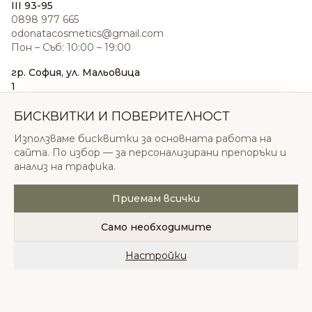
III 93-95
0898 977 665
odonatacosmetics@gmail.com
Пон – Съб: 10:00 – 19:00
гр. София, ул. Мальовица
1
0876 185 022
sales@odonatacosmetics.com
БИСКВИТКИ И ПОВЕРИТЕЛНОСТ
Пон – Съб: 10:00 – 19:30;
Използваме бисквитки за основната работа на
Нед: 11:00 – 18:00
сайта. По избор — за персонализирани препоръки и
анализ на трафика.
Приемам всички
© 2026 Одоната Козметикс ООД. Всички права
запазени.
Само необходимите
Политика за поверителност
Общи условия
Бисквитки
Настройки
Начало
Категории
Любими
Количка
Профил