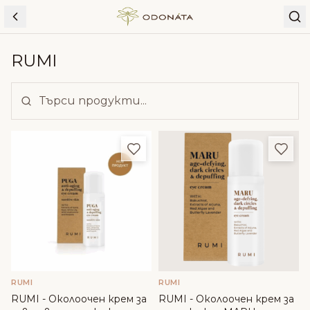
Skip to content
RUMI
Добави в любими
Доба
RUMI
RUMI
RUMI - Околоочен крем за
RUMI - Околоочен крем за