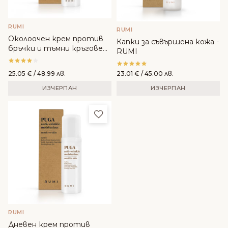
RUMI
RUMI
Околоочен крем против
Капки за съвършена кожа -
бръчки и тъмни кръгове
RUMI
GLOW - RUMI
25.05
€
/ 48.99 лв.
23.01
€
/ 45.00 лв.
ИЗЧЕРПАН
ИЗЧЕРПАН
Добави в любими
RUMI
Дневен крем против