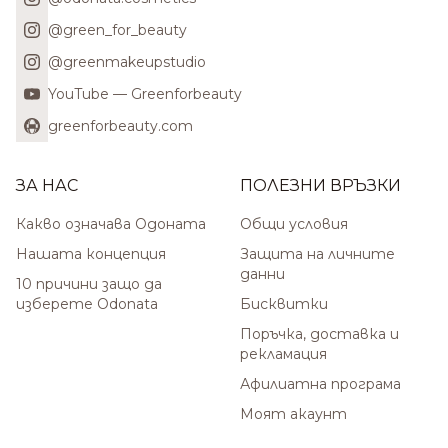
@green_for_beauty
@greenmakeupstudio
YouTube — Greenforbeauty
greenforbeauty.com
ЗА НАС
ПОЛЕЗНИ ВРЪЗКИ
Какво означава Одоната
Общи условия
Нашата концепция
Защита на личните
данни
10 причини защо да
изберете Odonata
Бисквитки
Поръчка, доставка и
рекламация
Афилиатна програма
Моят акаунт