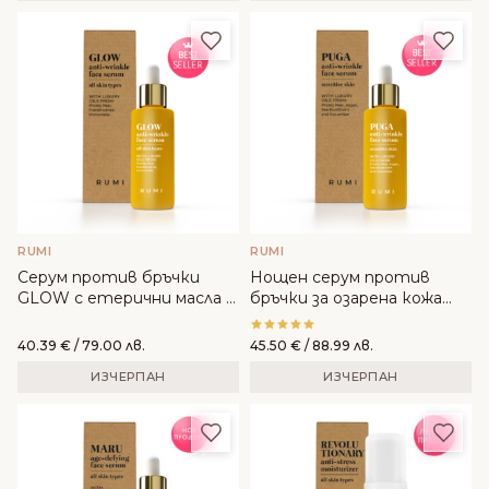
Добави в любими
Доба
RUMI
RUMI
Серум против бръчки
Нощен серум против
GLOW с етерични масла -
бръчки за озарена кожа
RUMI
PUGA – RUMI
40.39
€
/ 79.00 лв.
45.50
€
/ 88.99 лв.
ИЗЧЕРПАН
ИЗЧЕРПАН
Добави в любими
Доба