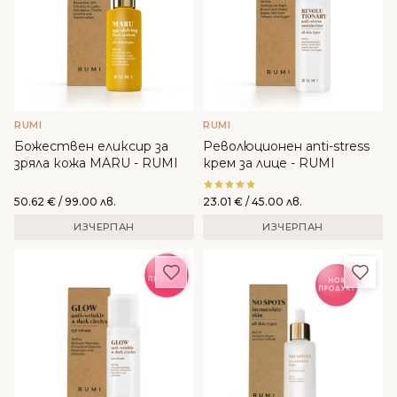
RUMI
RUMI
Божествен еликсир за
Революционен anti-stress
зряла кожа MARU - RUMI
крем за лице - RUMI
50.62
€
/ 99.00 лв.
23.01
€
/ 45.00 лв.
ИЗЧЕРПАН
ИЗЧЕРПАН
Добави в любими
Доба