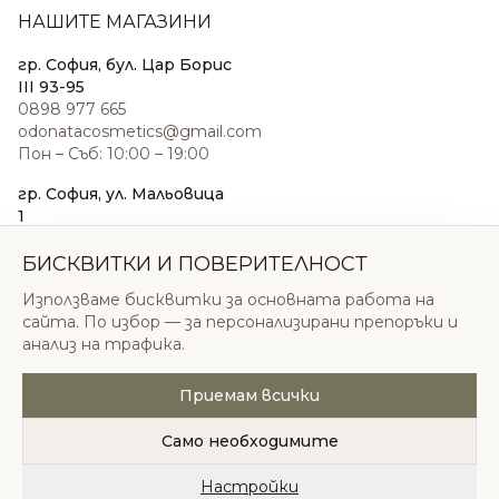
НАШИТЕ МАГАЗИНИ
гр. София, бул. Цар Борис
III 93-95
0898 977 665
odonatacosmetics@gmail.com
Пон – Съб: 10:00 – 19:00
гр. София, ул. Мальовица
1
0876 185 022
sales@odonatacosmetics.com
БИСКВИТКИ И ПОВЕРИТЕЛНОСТ
Пон – Съб: 10:00 – 19:30;
Използваме бисквитки за основната работа на
Нед: 11:00 – 18:00
сайта. По избор — за персонализирани препоръки и
анализ на трафика.
Приемам всички
© 2026 Одоната Козметикс ООД. Всички права
запазени.
Само необходимите
Политика за поверителност
Общи условия
Бисквитки
Настройки