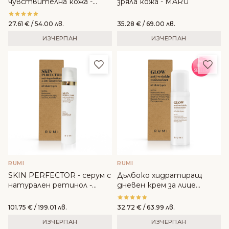
чувствителна кожа -
зряла кожа - MARU
PUGA
27.61
€
/ 54.00 лв.
35.28
€
/ 69.00 лв.
ИЗЧЕРПАН
ИЗЧЕРПАН
Добави в любими
Доба
RUMI
RUMI
SKIN PERFECTOR - серум с
Дълбоко хидратиращ
натурален ретинол -
дневен крем за лице
RUMI
GLOW - RUMI
101.75
€
/ 199.01 лв.
32.72
€
/ 63.99 лв.
ИЗЧЕРПАН
ИЗЧЕРПАН