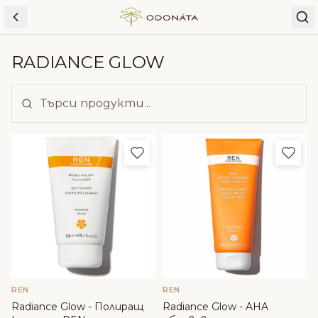
Skip to content
RADIANCE GLOW
Добави в любими
Доба
REN
REN
Radiance Glow - Полиращ
Radiance Glow - AHA