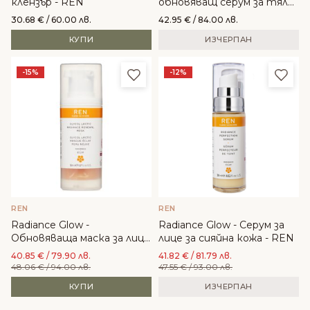
клензър - REN
обновяващ серум за тяло
- REN
30.68
€
/ 60.00 лв.
42.95
€
/ 84.00 лв.
КУПИ
ИЗЧЕРПАН
Добави в любими
Доба
-15%
-12%
REN
REN
Radiance Glow -
Radiance Glow - Серум за
Обновяваща маска за лице
лице за сияйна кожа - REN
GlycolLactic - REN
40.85
€
/ 79.90 лв.
41.82
€
/ 81.79 лв.
48.06
€
/ 94.00 лв.
47.55
€
/ 93.00 лв.
КУПИ
ИЗЧЕРПАН