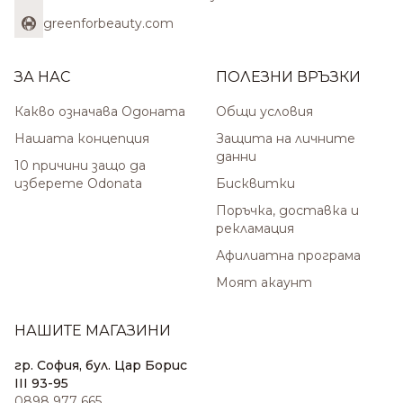
greenforbeauty.com
ЗА НАС
ПОЛЕЗНИ ВРЪЗКИ
Какво означава Одоната
Общи условия
Нашата концепция
Защита на личните
данни
10 причини защо да
изберете Odonata
Бисквитки
Поръчка, доставка и
рекламация
Афилиатна програма
Моят акаунт
НАШИТЕ МАГАЗИНИ
гр. София, бул. Цар Борис
III 93-95
0898 977 665