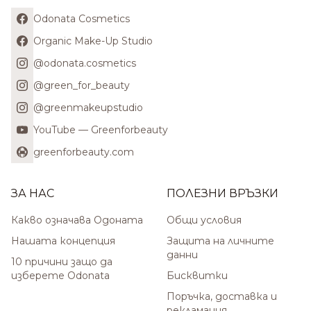
Odonata Cosmetics
Organic Make-Up Studio
@odonata.cosmetics
@green_for_beauty
@greenmakeupstudio
YouTube — Greenforbeauty
greenforbeauty.com
ЗА НАС
ПОЛЕЗНИ ВРЪЗКИ
Какво означава Одоната
Общи условия
Нашата концепция
Защита на личните
данни
10 причини защо да
изберете Odonata
Бисквитки
Поръчка, доставка и
рекламация