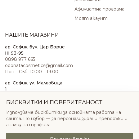
Афилиатна програма
Моят акаунт
НАШИТЕ МАГАЗИНИ
гр. София, бул. Цар Борис
III 93-95
0898 977 665
odonatacosmetics@gmail.com
Пон – Съб: 10:00 – 19:00
гр. София, ул. Мальовица
1
0876 185 022
sales@odonatacosmetics.com
БИСКВИТКИ И ПОВЕРИТЕЛНОСТ
Пон – Съб: 10:00 – 19:30;
Използваме бисквитки за основната работа на
Нед: 11:00 – 18:00
сайта. По избор — за персонализирани препоръки и
анализ на трафика.