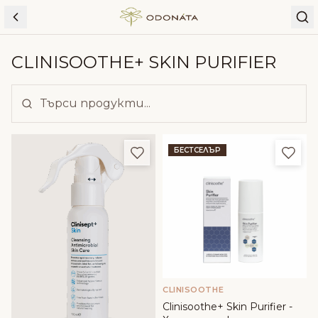
Skip to content
CLINISOOTHE+ SKIN PURIFIER
Добави в любими
Доба
БЕСТСЕЛЪР
CLINISOOTHE
Clinisoothe+ Skin Purifier -