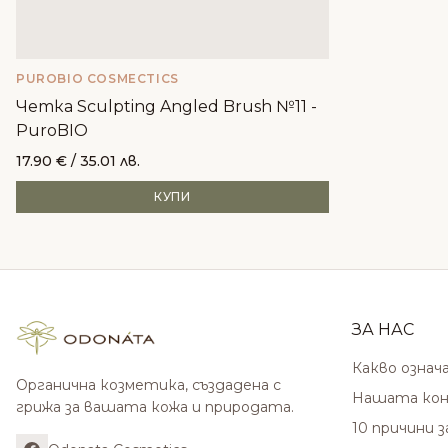
PUROBIO COSMECTICS
Четка Sculpting Angled Brush №11 -
PuroBIO
17.90
€
/ 35.01 лв.
КУПИ
ЗА НАС
Какво означ
Органична козметика, създадена с
Нашата кон
грижа за вашата кожа и природата.
10 причини 