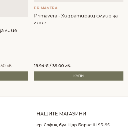
PRIMAVERA
Primavera - Хидратиращ флуид за
лице
а лице
.50 лв.
19.94
€
/ 39.00 лв.
КУПИ
НАШИТЕ МАГАЗИНИ
гр. София, бул. Цар Борис III 93-95