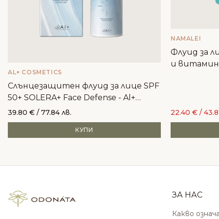
NAMALEI
Флуид за л
и витамин 
AL+ COSMETICS
Слънцезащитен флуид за лице SPF
50+ SOLERA+ Face Defense - Al+
Cosmetics
39.80
€
/ 77.84 лв.
22.40
€
/ 43.8
КУПИ
ЗА НАС
Какво означ