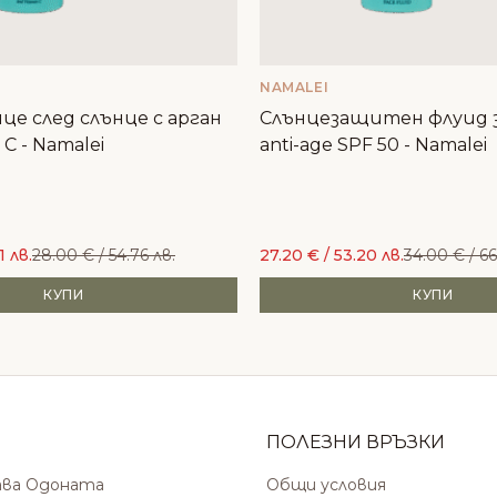
NAMALEI
ице след слънце с арган
Слънцезащитен флуид з
C - Namalei
anti-age SPF 50 - Namalei
1 лв.
28.00
€
/ 54.76 лв.
27.20
€
/ 53.20 лв.
34.00
€
/ 66
КУПИ
КУПИ
ПОЛЕЗНИ ВРЪЗКИ
ава Одоната
Общи условия