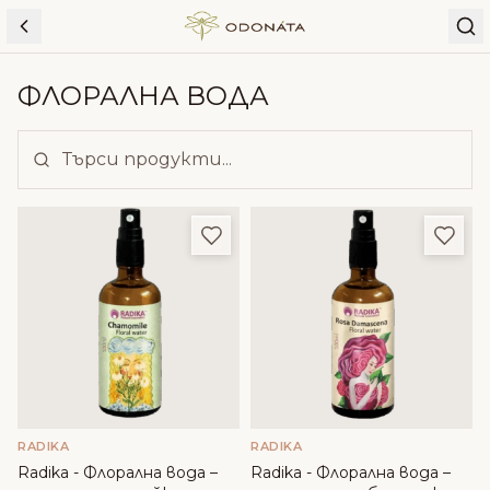
Skip to content
ФЛОРАЛНА ВОДА
Добави в любими
Доба
RADIKA
RADIKA
Radika - Флорална вода –
Radika - Флорална вода –