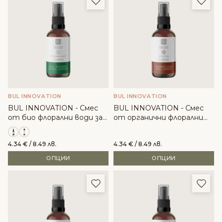
BUL INNOVATION
BUL INNOVATION
BUL INNOVATION - Смес
BUL INNOVATION - Смес
от био флорални води за
от органични флорални
мазна кожа
води за мазна коса
4.34
€
/ 8.49 лв.
4.34
€
/ 8.49 лв.
ОПЦИИ
ОПЦИИ
Добави в любими
Доба