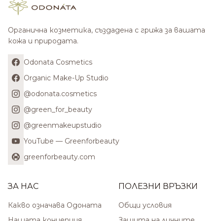
Органична козметика, създадена с грижа за вашата
кожа и природата.
Odonata Cosmetics
Organic Make-Up Studio
@odonata.cosmetics
@green_for_beauty
@greenmakeupstudio
YouTube — Greenforbeauty
greenforbeauty.com
ЗА НАС
ПОЛЕЗНИ ВРЪЗКИ
Какво означава Одоната
Общи условия
Нашата концепция
Защита на личните