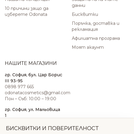
данни
10 причини защо да
изберете Odonata
Бисквитки
Поръчка, доставка и
рекламация
Афилиатна програма
Моят акаунт
НАШИТЕ МАГАЗИНИ
гр. София, бул. Цар Борис
III 93-95
0898 977 665
odonatacosmetics@gmail.com
Пон – Съб: 10:00 – 19:00
гр. София, ул. Мальовица
1
0876 185 022
sales@odonatacosmetics.com
БИСКВИТКИ И ПОВЕРИТЕЛНОСТ
Пон – Съб: 10:00 – 19:30;