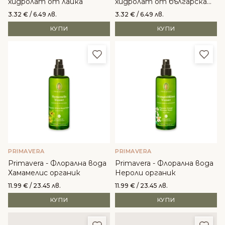
хидролат от лайка
хидролат от българска
роза
3.32
€
/ 6.49 лв.
3.32
€
/ 6.49 лв.
КУПИ
КУПИ
Добави в любими
Доба
PRIMAVERA
PRIMAVERA
Primavera - Флорална вода
Primavera - Флорална вода
Хамамелис органик
Нероли органик
11.99
€
/ 23.45 лв.
11.99
€
/ 23.45 лв.
КУПИ
КУПИ
Добави в любими
Доба