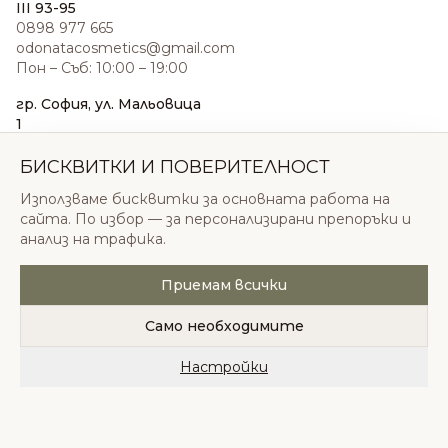
III 93-95
0898 977 665
odonatacosmetics@gmail.com
Пон – Съб: 10:00 – 19:00
гр. София, ул. Мальовица
1
0876 185 022
sales@odonatacosmetics.com
БИСКВИТКИ И ПОВЕРИТЕЛНОСТ
Пон – Съб: 10:00 – 19:30;
Използваме бисквитки за основната работа на
Нед: 11:00 – 18:00
сайта. По избор — за персонализирани препоръки и
анализ на трафика.
Приемам всички
© 2026 Одоната Козметикс ООД. Всички права
запазени.
Само необходимите
Политика за поверителност
Общи условия
Бисквитки
Настройки
Начало
Категории
Любими
Количка
Профил