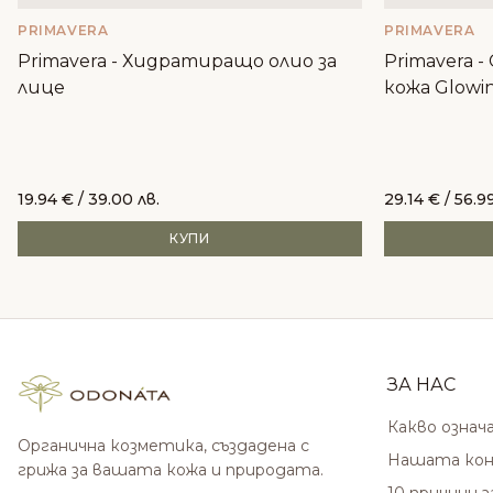
PRIMAVERA
PRIMAVERA
Primavera - Хидратиращо олио за
Primavera -
лице
кожа Glowi
19.94
€
/ 39.00 лв.
29.14
€
/ 56.99
КУПИ
ЗА НАС
Какво означ
Органична козметика, създадена с
Нашата кон
грижа за вашата кожа и природата.