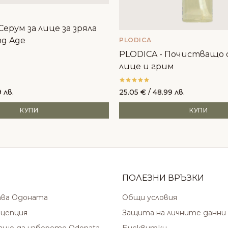
 Серум за лице за зряла
ng Age
PLODICA
PLODICA - Почистващо о
лице и грим
 лв.
25.05
€
/ 48.99 лв.
КУПИ
КУПИ
ПОЛЕЗНИ ВРЪЗКИ
ава Одоната
Общи условия
цепция
Защита на личните данни