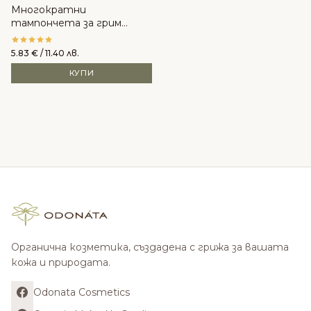
Многократни
тампончета за грим
ПЪЛНИТЕЛИ LASTROUND
– LastObject
5.83
€
/ 11.40 лв.
КУПИ
Органична козметика, създадена с грижа за вашата
кожа и природата.
Odonata Cosmetics