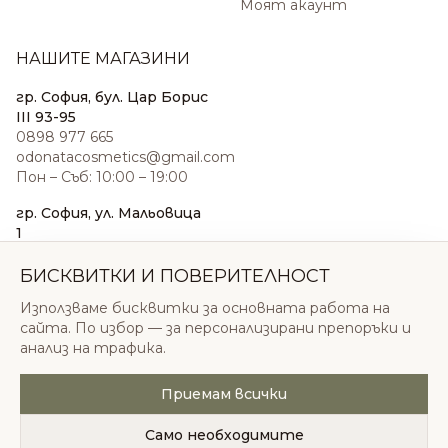
Моят акаунт
НАШИТЕ МАГАЗИНИ
гр. София, бул. Цар Борис
III 93-95
0898 977 665
odonatacosmetics@gmail.com
Пон – Съб: 10:00 – 19:00
гр. София, ул. Мальовица
1
0876 185 022
sales@odonatacosmetics.com
БИСКВИТКИ И ПОВЕРИТЕЛНОСТ
Пон – Съб: 10:00 – 19:30;
Използваме бисквитки за основната работа на
Нед: 11:00 – 18:00
сайта. По избор — за персонализирани препоръки и
анализ на трафика.
Приемам всички
© 2026 Одоната Козметикс ООД. Всички права
запазени.
Само необходимите
Политика за поверителност
Общи условия