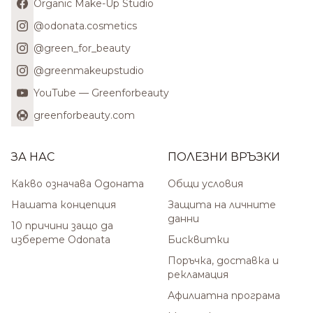
Organic Make-Up Studio
@odonata.cosmetics
@green_for_beauty
@greenmakeupstudio
YouTube — Greenforbeauty
greenforbeauty.com
ЗА НАС
ПОЛЕЗНИ ВРЪЗКИ
Какво означава Одоната
Общи условия
Нашата концепция
Защита на личните
данни
10 причини защо да
изберете Odonata
Бисквитки
Поръчка, доставка и
рекламация
Афилиатна програма