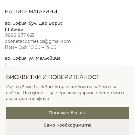
НАШИТЕ МАГАЗИНИ
гр. София, бул. Цар Борис
III 93-95
0898 977 665
odonatacosmetics@gmail.com
Пон – Съб: 10:00 – 19:00
гр. София, ул. Мальовица
1
0876 185 022
sales@odonatacosmetics.com
БИСКВИТКИ И ПОВЕРИТЕЛНОСТ
Пон – Съб: 10:00 – 19:30;
Използваме бисквитки за основната работа на
Нед: 11:00 – 18:00
сайта. По избор — за персонализирани препоръки и
анализ на трафика.
Приемам всички
© 2026 Одоната Козметикс ООД. Всички права
запазени.
Само необходимите
Политика за поверителност
Общи условия
Бисквитки