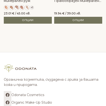
минерален руж
Прахообразен минерален
руж
+1
23.01
€
/ 45.00 лв.
19.94
€
/ 39.00 лв.
ОПЦИИ
ОПЦИИ
Органична козметика, създадена с грижа за вашата
кожа и природата.
Odonata Cosmetics
Organic Make-Up Studio