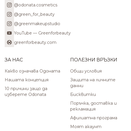
@odonata.cosmetics
@green_for_beauty
@greenmakeupstudio
YouTube — Greenforbeauty
greenforbeauty.com
ЗА НАС
ПОЛЕЗНИ ВРЪЗКИ
Какво означава Одоната
Общи условия
Нашата концепция
Защита на личните
данни
10 причини защо да
изберете Odonata
Бисквитки
Поръчка, доставка и
рекламация
Афилиатна програма
Моят акаунт