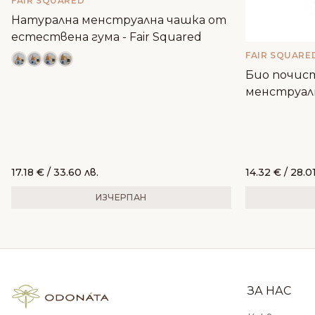
FAIR SQUARED
Натурална менструална чашка от
естествена гума - Fair Squared
FAIR SQUARE
Био почис
менструалн
17.18
€
/ 33.60 лв.
14.32
€
/ 28.01
ИЗЧЕРПАН
ЗА НАС