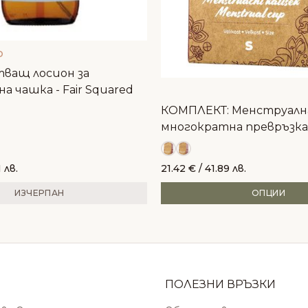
D
тващ лосион за
а чашка - Fair Squared
КОМПЛЕКТ: Менструалн
многократна превръзка -
Verde
 лв.
21.42
€
/ 41.89 лв.
ИЗЧЕРПАН
ОПЦИИ
ПОЛЕЗНИ ВРЪЗКИ