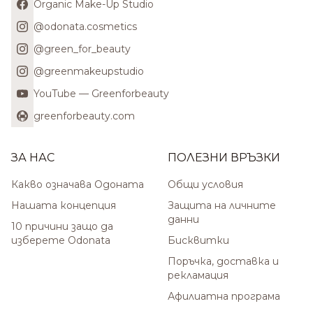
Organic Make-Up Studio
@odonata.cosmetics
@green_for_beauty
@greenmakeupstudio
YouTube — Greenforbeauty
greenforbeauty.com
ЗА НАС
ПОЛЕЗНИ ВРЪЗКИ
Какво означава Одоната
Общи условия
Нашата концепция
Защита на личните
данни
10 причини защо да
изберете Odonata
Бисквитки
Поръчка, доставка и
рекламация
Афилиатна програма