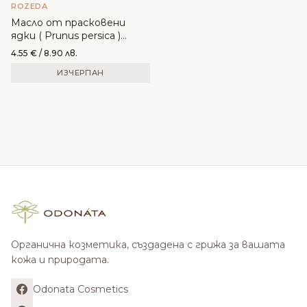
ROZEDA
Масло от прасковени
ядки ( Prunus persica )
ROZEDA
4.55
€
/ 8.90 лв.
ИЗЧЕРПАН
Органична козметика, създадена с грижа за вашата
кожа и природата.
Odonata Cosmetics