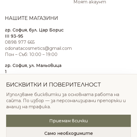
Моят акаунт
НАШИТЕ МАГАЗИНИ
гр. София, бул. Цар Борис
III 93-95
0898 977 665
odonatacosmetics@gmail.com
Пон – Съб: 10:00 – 19:00
гр. София, ул. Мальовица
1
0876 185 022
sales@odonatacosmetics.com
БИСКВИТКИ И ПОВЕРИТЕЛНОСТ
Пон – Съб: 10:00 – 19:30;
Използваме бисквитки за основната работа на
Нед: 11:00 – 18:00
сайта. По избор — за персонализирани препоръки и
анализ на трафика.
Приемам всички
© 2026 Одоната Козметикс ООД. Всички права
запазени.
Само необходимите
Политика за поверителност
Общи условия