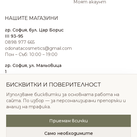
Моят акаунт
НАШИТЕ МАГАЗИНИ
гр. София, бул. Цар Борис
III 93-95
0898 977 665
odonatacosmetics@gmail.com
Пон – Съб: 10:00 – 19:00
гр. София, ул. Мальовица
1
0876 185 022
sales@odonatacosmetics.com
БИСКВИТКИ И ПОВЕРИТЕЛНОСТ
Пон – Съб: 10:00 – 19:30;
Използваме бисквитки за основната работа на
Нед: 11:00 – 18:00
сайта. По избор — за персонализирани препоръки и
анализ на трафика.
Приемам всички
© 2026 Одоната Козметикс ООД. Всички права
запазени.
Само необходимите
Политика за поверителност
Общи условия