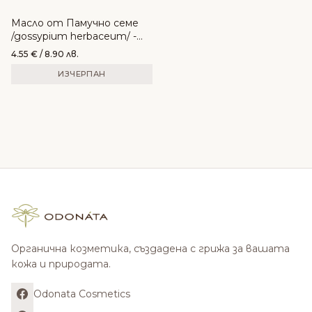
Масло от Памучно семе
/gossypium herbaceum/ -
ROZEDA
4.55
€
/ 8.90 лв.
ИЗЧЕРПАН
Органична козметика, създадена с грижа за вашата
кожа и природата.
Odonata Cosmetics