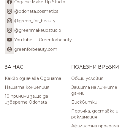
Organic Make-Up Studio
@odonata.cosmetics
@green_for_beauty
@greenmakeupstudio
YouTube — Greenforbeauty
greenforbeauty.com
ЗА НАС
ПОЛЕЗНИ ВРЪЗКИ
Какво означава Одоната
Общи условия
Нашата концепция
Защита на личните
данни
10 причини защо да
изберете Odonata
Бисквитки
Поръчка, доставка и
рекламация
Афилиатна програма