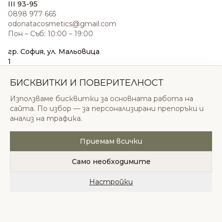
III 93-95
0898 977 665
odonatacosmetics@gmail.com
Пон – Съб: 10:00 – 19:00
гр. София, ул. Мальовица
1
0876 185 022
sales@odonatacosmetics.com
БИСКВИТКИ И ПОВЕРИТЕЛНОСТ
Пон – Съб: 10:00 – 19:30;
Използваме бисквитки за основната работа на
Нед: 11:00 – 18:00
сайта. По избор — за персонализирани препоръки и
анализ на трафика.
Приемам всички
© 2026 Одоната Козметикс ООД. Всички права
запазени.
Само необходимите
Политика за поверителност
Общи условия
Бисквитки
Настройки
Начало
Категории
Любими
Количка
Профил