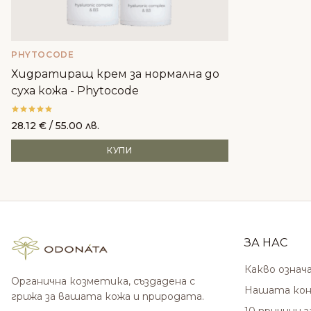
PHYTOCODE
Хидратиращ крем за нормална до
суха кожа - Phytocode
28.12
€
/ 55.00 лв.
КУПИ
ЗА НАС
Какво означ
Органична козметика, създадена с
Нашата кон
грижа за вашата кожа и природата.