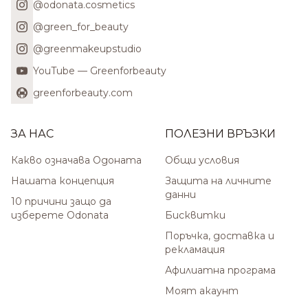
@odonata.cosmetics
@green_for_beauty
@greenmakeupstudio
YouTube — Greenforbeauty
greenforbeauty.com
ЗА НАС
ПОЛЕЗНИ ВРЪЗКИ
Какво означава Одоната
Общи условия
Нашата концепция
Защита на личните
данни
10 причини защо да
изберете Odonata
Бисквитки
Поръчка, доставка и
рекламация
Афилиатна програма
Моят акаунт