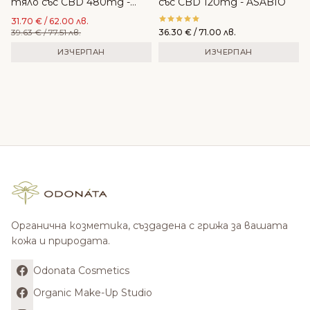
тяло със CBD 480mg -
със CBD 120mg - ASABIO
ASABIO
31.70
€
/ 62.00 лв.
39.63
€
/ 77.51 лв.
36.30
€
/ 71.00 лв.
ИЗЧЕРПАН
ИЗЧЕРПАН
Органична козметика, създадена с грижа за вашата
кожа и природата.
Odonata Cosmetics
Organic Make-Up Studio