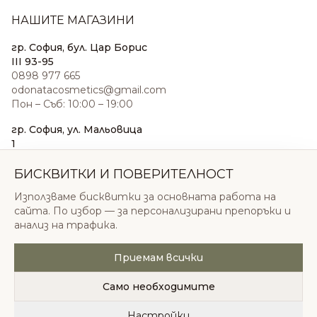
НАШИТЕ МАГАЗИНИ
гр. София, бул. Цар Борис
III 93-95
0898 977 665
odonatacosmetics@gmail.com
Пон – Съб: 10:00 – 19:00
гр. София, ул. Мальовица
1
0876 185 022
sales@odonatacosmetics.com
БИСКВИТКИ И ПОВЕРИТЕЛНОСТ
Пон – Съб: 10:00 – 19:30;
Използваме бисквитки за основната работа на
Нед: 11:00 – 18:00
сайта. По избор — за персонализирани препоръки и
анализ на трафика.
Приемам всички
© 2026 Одоната Козметикс ООД. Всички права
запазени.
Само необходимите
Политика за поверителност
Общи условия
Бисквитки
Настройки