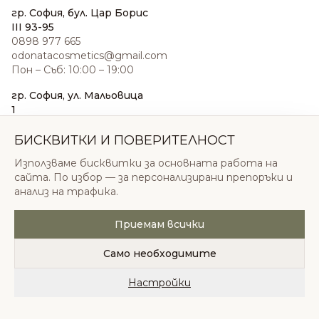
гр. София, бул. Цар Борис
III 93-95
0898 977 665
odonatacosmetics@gmail.com
Пон – Съб: 10:00 – 19:00
гр. София, ул. Мальовица
1
0876 185 022
sales@odonatacosmetics.com
БИСКВИТКИ И ПОВЕРИТЕЛНОСТ
Пон – Съб: 10:00 – 19:30;
Използваме бисквитки за основната работа на
Нед: 11:00 – 18:00
сайта. По избор — за персонализирани препоръки и
анализ на трафика.
Приемам всички
© 2026 Одоната Козметикс ООД. Всички права
запазени.
Само необходимите
Политика за поверителност
Общи условия
Бисквитки
Настройки
Начало
Категории
Любими
Количка
Профил