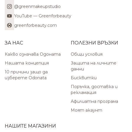
@greenmakeupstudio
YouTube — Greenforbeauty
greenforbeauty.com
ЗА НАС
ПОЛЕЗНИ ВРЪЗКИ
Какво означава Одоната
Общи условия
Нашата концепция
Защита на личните
данни
10 причини защо да
изберете Odonata
Бисквитки
Поръчка, доставка и
рекламация
Афилиатна програма
Моят акаунт
НАШИТЕ МАГАЗИНИ