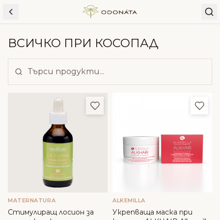
Skip to content
ВСИЧКО ПРИ КОСОПАД
Добави в любими
Доба
MATERNATURA
ALKEMILLA
Стимулиращ лосион за
Укрепваща маска при