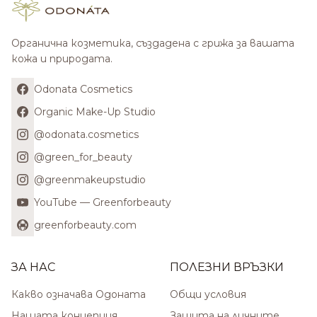
Органична козметика, създадена с грижа за вашата
кожа и природата.
Odonata Cosmetics
Organic Make-Up Studio
@odonata.cosmetics
@green_for_beauty
@greenmakeupstudio
YouTube — Greenforbeauty
greenforbeauty.com
ЗА НАС
ПОЛЕЗНИ ВРЪЗКИ
Какво означава Одоната
Общи условия
Нашата концепция
Защита на личните