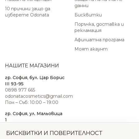
данни
10 причини защо да
изберете Odonata
Бисквитки
Поръчка, доставка и
рекламация
Афилиатна програма
Моят акаунт
НАШИТЕ МАГАЗИНИ
гр. София, бул. Цар Борис
III 93-95
0898 977 665
odonatacosmetics@gmail.com
Пон – Съб: 10:00 – 19:00
гр. София, ул. Мальовица
1
0876 185 022
sales@odonatacosmetics.com
БИСКВИТКИ И ПОВЕРИТЕЛНОСТ
Пон – Съб: 10:00 – 19:30;