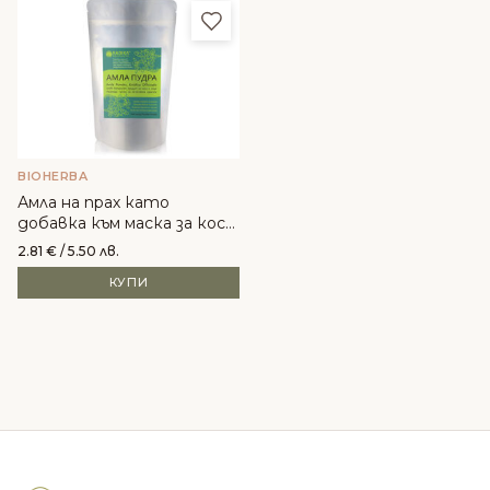
Добави в любими
BIOHERBA
Амла на прах като
добавка към маска за коса
и лице (Emblica Officinalis)-
2.81
€
/ 5.50 лв.
100g
КУПИ