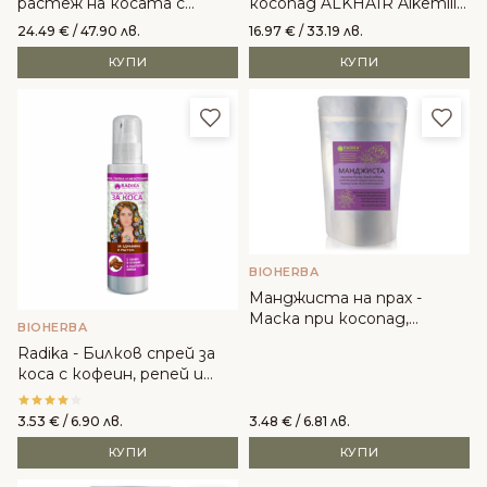
растеж на косата с
косопад ALKHAIR Alkemilla
маслинови листа -
Eco Bio Cosmetic
24.49
€
/ 47.90 лв.
16.97
€
/ 33.19 лв.
MaterNatura
КУПИ
КУПИ
Добави в любими
Доба
BIOHERBA
Манджиста на прах -
Маска при косопад,
BIOHERBA
пърхот и проблемен скалп
Radika - Билков спрей за
(Rubia Cordifolia) 100g
коса с кофеин, репей и
хинин при косопад
3.53
€
/ 6.90 лв.
3.48
€
/ 6.81 лв.
КУПИ
КУПИ