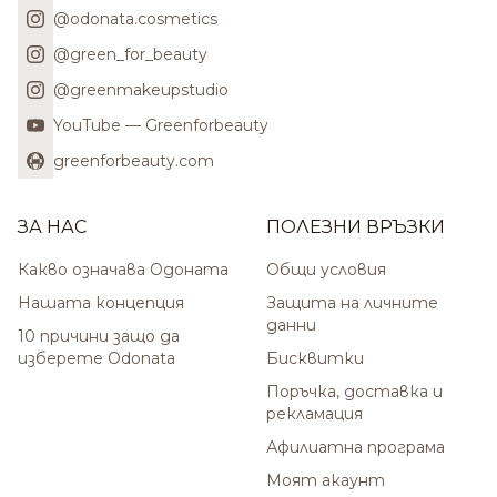
@odonata.cosmetics
@green_for_beauty
@greenmakeupstudio
YouTube — Greenforbeauty
greenforbeauty.com
ЗА НАС
ПОЛЕЗНИ ВРЪЗКИ
Какво означава Одоната
Общи условия
Нашата концепция
Защита на личните
данни
10 причини защо да
изберете Odonata
Бисквитки
Поръчка, доставка и
рекламация
Афилиатна програма
Моят акаунт