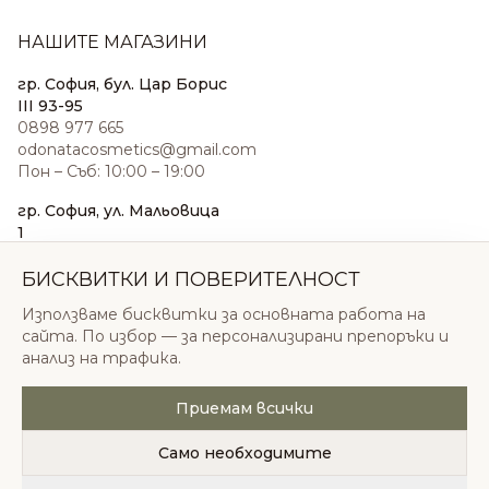
НАШИТЕ МАГАЗИНИ
гр. София, бул. Цар Борис
III 93-95
0898 977 665
odonatacosmetics@gmail.com
Пон – Съб: 10:00 – 19:00
гр. София, ул. Мальовица
1
0876 185 022
sales@odonatacosmetics.com
БИСКВИТКИ И ПОВЕРИТЕЛНОСТ
Пон – Съб: 10:00 – 19:30;
Използваме бисквитки за основната работа на
Нед: 11:00 – 18:00
сайта. По избор — за персонализирани препоръки и
анализ на трафика.
Приемам всички
© 2026 Одоната Козметикс ООД. Всички права
запазени.
Само необходимите
Политика за поверителност
Общи условия
Бисквитки