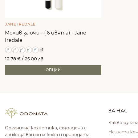
JANE IREDALE
Молив за очи - ( 6 цвята) - Jane
Iredale
+1
12.78
€
/ 25.00 лв.
ОПЦИИ
ЗА НАС
Какво означ
Органична козметика, създадена с
Нашата кон
грижа за вашата кожа и природата.