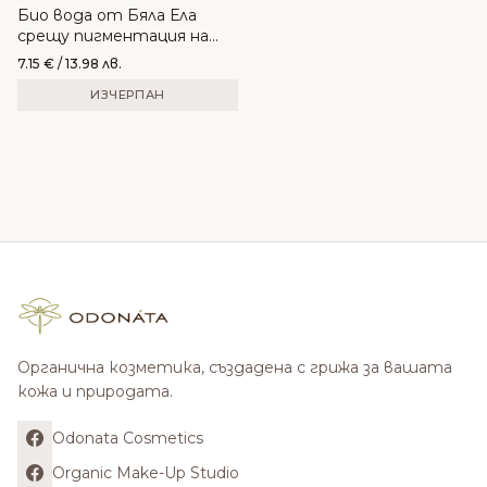
Био вода от Бяла Ела
срещу пигментация на
кожата - INAESSENTIALS
7.15
€
/ 13.98 лв.
ИЗЧЕРПАН
Органична козметика, създадена с грижа за вашата
кожа и природата.
Odonata Cosmetics
Organic Make-Up Studio