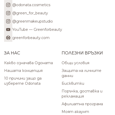
@odonata.cosmetics
@green_for_beauty
@greenmakeupstudio
YouTube — Greenforbeauty
greenforbeauty.com
ЗА НАС
ПОЛЕЗНИ ВРЪЗКИ
Какво означава Одоната
Общи условия
Нашата концепция
Защита на личните
данни
10 причини защо да
изберете Odonata
Бисквитки
Поръчка, доставка и
рекламация
Афилиатна програма
Моят акаунт