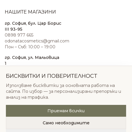
НАШИТЕ МАГАЗИНИ
гр. София, бул. Цар Борис
III 93-95
0898 977 665
odonatacosmetics@gmail.com
Пон – Съб: 10:00 – 19:00
гр. София, ул. Мальовица
1
0876 185 022
sales@odonatacosmetics.com
БИСКВИТКИ И ПОВЕРИТЕЛНОСТ
Пон – Съб: 10:00 – 19:30;
Използваме бисквитки за основната работа на
Нед: 11:00 – 18:00
сайта. По избор — за персонализирани препоръки и
анализ на трафика.
Приемам всички
© 2026 Одоната Козметикс ООД. Всички права
запазени.
Само необходимите
Политика за поверителност
Общи условия
Бисквитки