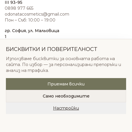
III 93-95
0898 977 665
odonatacosmetics@gmail.com
Пон – Съб: 10:00 – 19:00
гр. София, ул. Мальовица
1
0876 185 022
sales@odonatacosmetics.com
БИСКВИТКИ И ПОВЕРИТЕЛНОСТ
Пон – Съб: 10:00 – 19:30;
Използваме бисквитки за основната работа на
Нед: 11:00 – 18:00
сайта. По избор — за персонализирани препоръки и
анализ на трафика.
Приемам всички
© 2026 Одоната Козметикс ООД. Всички права
запазени.
Само необходимите
Политика за поверителност
Общи условия
Бисквитки
Настройки
Начало
Категории
Любими
Количка
Профил