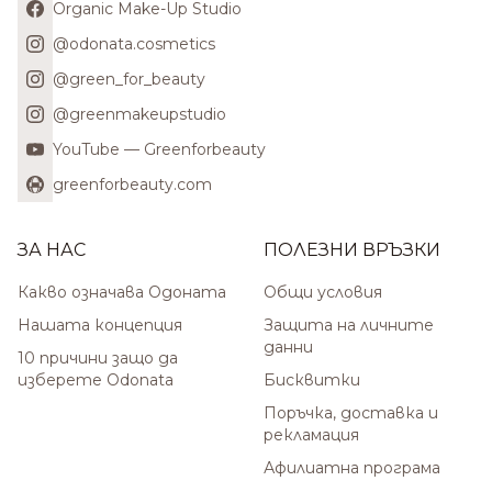
Organic Make-Up Studio
@odonata.cosmetics
@green_for_beauty
@greenmakeupstudio
YouTube — Greenforbeauty
greenforbeauty.com
ЗА НАС
ПОЛЕЗНИ ВРЪЗКИ
Какво означава Одоната
Общи условия
Нашата концепция
Защита на личните
данни
10 причини защо да
изберете Odonata
Бисквитки
Поръчка, доставка и
рекламация
Афилиатна програма