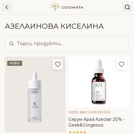
Skip to content
АЗЕЛАИНОВА КИСЕЛИНА
Добави в любими
Доба
НОВО
GEEK AND GORGEOUS
Серум Apad Azeclair 20% -
Geek&Gorgeous