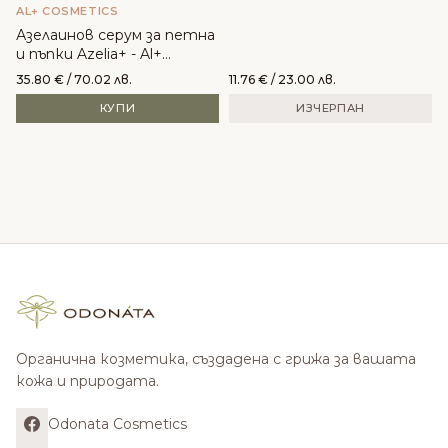
AL+ COSMETICS
Азелаинов серум за петна
и пъпки Azelia+ - Al+
Cosmetics
35.80
€
/ 70.02 лв.
11.76
€
/ 23.00 лв.
КУПИ
ИЗЧЕРПАН
Органична козметика, създадена с грижа за вашата
кожа и природата.
Odonata Cosmetics