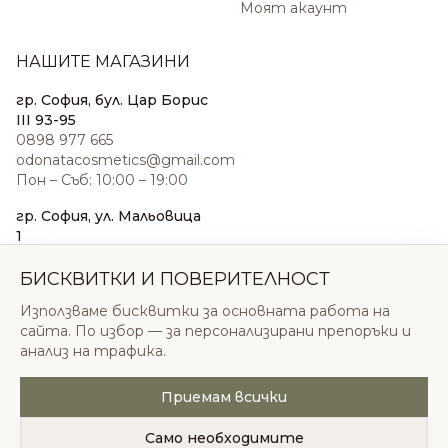
Моят акаунт
НАШИТЕ МАГАЗИНИ
гр. София, бул. Цар Борис
III 93-95
0898 977 665
odonatacosmetics@gmail.com
Пон – Съб: 10:00 – 19:00
гр. София, ул. Мальовица
1
0876 185 022
sales@odonatacosmetics.com
БИСКВИТКИ И ПОВЕРИТЕЛНОСТ
Пон – Съб: 10:00 – 19:30;
Използваме бисквитки за основната работа на
Нед: 11:00 – 18:00
сайта. По избор — за персонализирани препоръки и
анализ на трафика.
Приемам всички
© 2026 Одоната Козметикс ООД. Всички права
запазени.
Само необходимите
Политика за поверителност
Общи условия